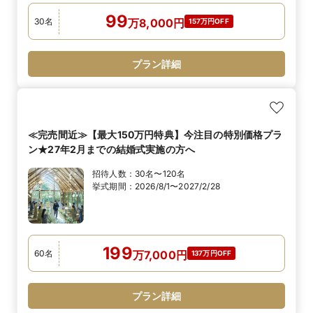
99
30
名
万
8,000
円
157万円OFF
プラン詳細
≪完売間近≫【最大150万円特典】今注目の特別価格プラ
ン★27年2月までの結婚式実施の方へ
招待人数：
30名〜120名
挙式期間：
2026/8/1〜2027/2/28
199
60
名
万
7,000
円
137万円OFF
プラン詳細