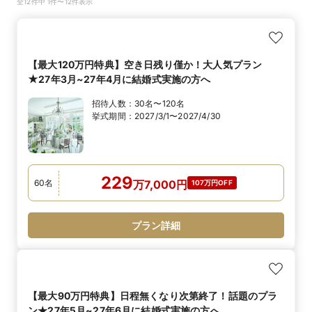
全12件中 1件〜12件表示
【最大120万円特典】空き日残り僅か！大人気プラン
★27年3月~27年4月に結婚式実施の方へ
招待人数：
30名〜120名
挙式期間：
2027/3/1〜2027/4/30
229
60
名
万
7,000
円
107万円OFF
プラン詳細
【最大90万円特典】日程無くなり次第終了！話題のプラ
ン★27年5月~27年6月に結婚式実施の方へ