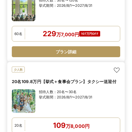
招待人数：
30名〜120名
挙式期間：
2026/8/1〜2027/8/31
229
60
名
万
7,000
円
107万円OFF
プラン詳細
少人数
20名109.8万円【挙式＋食事会プラン】タクシー送迎付
招待人数：
20名〜30名
挙式期間：
2026/8/1〜2027/8/31
109
20
名
万
8,000
円