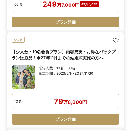
249
60
名
万
7,000
円
87万円OFF
プラン詳細
少人数
【少人数・10名会食プラン】内容充実・お得なパックプ
ランは必見！◆27年11月までの結婚式実施の方へ
招待人数：
10名〜39名
挙式期間：
2026/8/1〜2027/11/30
79
10
名
万
8,000
円
プラン詳細