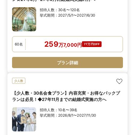
招待人数：
30名〜120名
挙式期間：
2027/5/1〜2027/6/30
259
60
名
万
7,000
円
77万円OFF
プラン詳細
少人数
【少人数・30名会食プラン】内容充実・お得なパックプ
ランは必見！◆27年11月までの結婚式実施の方へ
招待人数：
10名〜39名
挙式期間：
2026/8/1〜2027/11/30