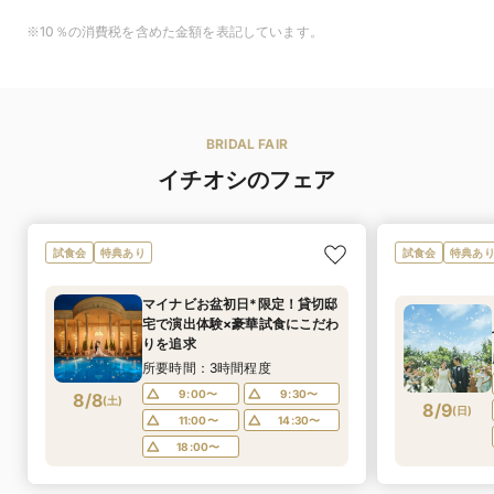
※10％の消費税を含めた金額を表記しています。
BRIDAL FAIR
イチオシのフェア
試食会
特典あり
試食会
特典あ
マイナビお盆初日*限定！貸切邸
宅で演出体験×豪華試食にこだわ
りを追求
所要時間：3時間程度
9:00〜
9:30〜
8/8
(
土
)
8/9
(
日
)
11:00〜
14:30〜
18:00〜