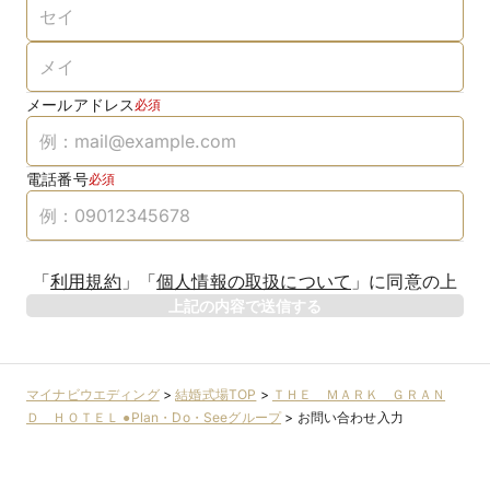
メールアドレス
必須
電話番号
必須
「
利用規約
」
「
個人情報の取扱について
」
に同意の上
上記の内容で送信する
マイナビウエディング
>
結婚式場TOP
>
ＴＨＥ ＭＡＲＫ ＧＲＡＮ
Ｄ ＨＯＴＥＬ ●Plan・Do・Seeグループ
>
お問い合わせ入力