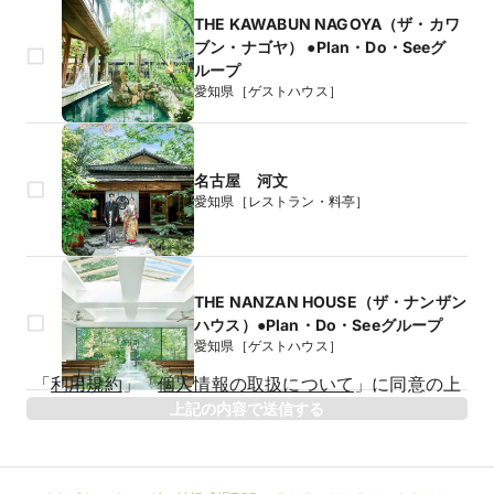
THE KAWABUN NAGOYA（ザ・カワ
ブン・ナゴヤ） ●Plan・Do・Seeグ
ループ
愛知県［ゲストハウス］
名古屋 河文
愛知県［レストラン・料亭］
THE NANZAN HOUSE（ザ・ナンザン
ハウス）●Plan・Do・Seeグループ
愛知県［ゲストハウス］
生年月日
「
利用規約
」
「
個人情報の取扱について
」
に同意の上
年
上記の内容で送信する
相手のお名前