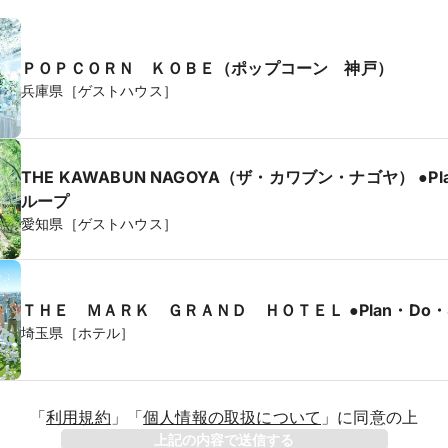
ＰＯＰＣＯＲＮ ＫＯＢＥ（ポップコーン 神戸）
兵庫県［ゲストハウス］
THE KAWABUN NAGOYA（ザ・カワブン・ナゴヤ） ●Pl
ループ
愛知県［ゲストハウス］
ＴＨＥ ＭＡＲＫ ＧＲＡＮＤ ＨＯＴＥ
埼玉県［ホテル］
「
利用規約
」
「
個人情報の取扱について
」
に同意の上
年
上記の内容で送信する