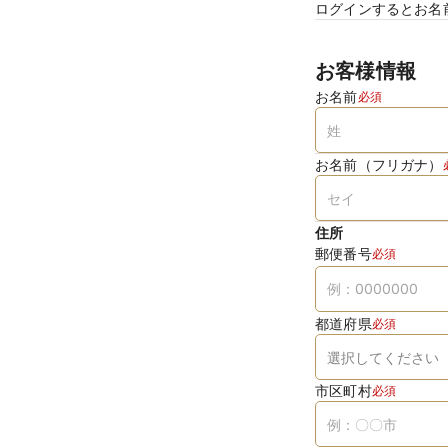
ログインするとお名
お客様情報
お名前
必須
お名前（フリガナ）
住所
郵便番号
必須
都道府県
必須
市区町村
必須