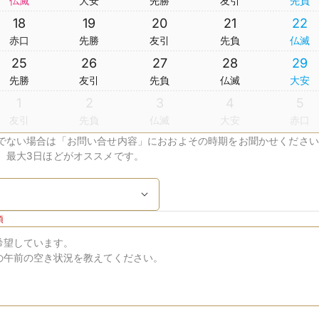
仏滅
大安
先勝
友引
先負
18
19
20
21
22
赤口
先勝
友引
先負
仏滅
25
26
27
28
29
先勝
友引
先負
仏滅
大安
1
2
3
4
5
友引
先負
仏滅
大安
赤口
でない場合は「お問い合せ内容」におおよその時期をお聞かせください
、最大3日ほどがオススメです。
須