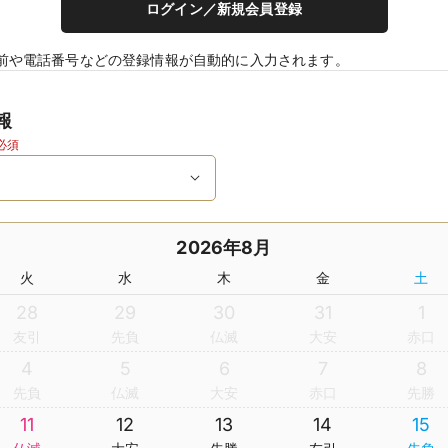
ログイン／新規会員登録
前や電話番号などの登録情報が自動的に入力されます。
報
必須
2026年8月
火
水
木
金
土
28
29
30
31
1
友引
先負
仏滅
大安
赤口
4
5
6
7
8
先負
仏滅
大安
赤口
先勝
11
12
13
14
15