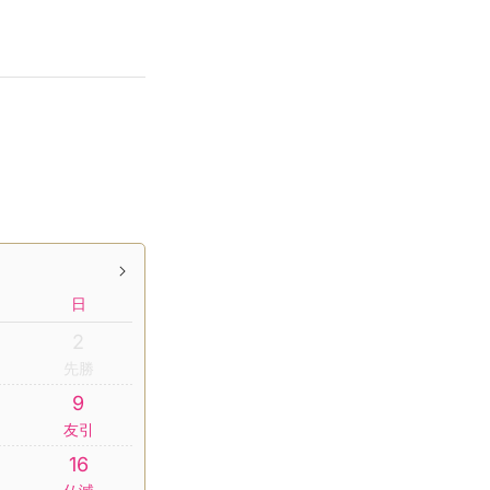
日
2
先勝
9
友引
16