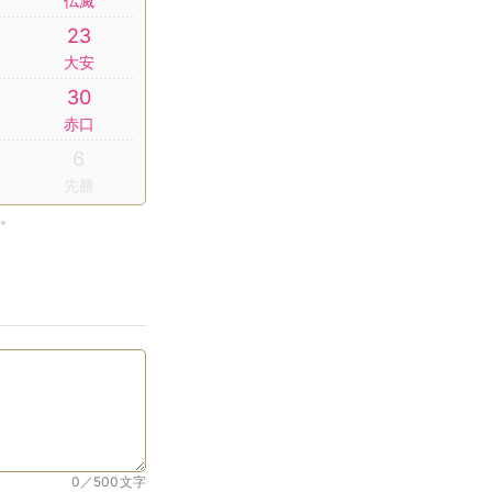
仏滅
23
大安
30
赤口
6
先勝
。
0／500
文字