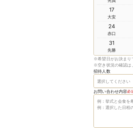
先負
17
大安
24
赤口
31
先勝
※
希望日がお決まり
※
空き状況の確認は
招待人数
お問い合わせ内容
必