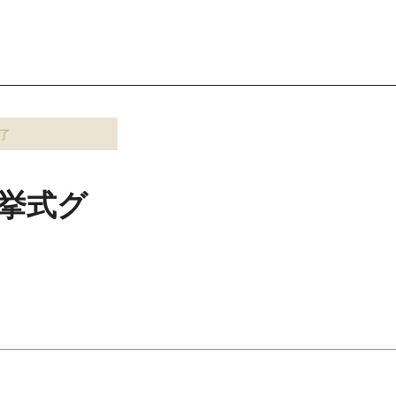
了
挙式グ