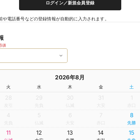
ログイン／新規会員登録
前や電話番号などの登録情報が自動的に入力されます。
報
必須
2026年8月
火
水
木
金
土
28
29
30
31
1
友引
先負
仏滅
大安
赤口
4
5
6
7
8
先負
仏滅
大安
赤口
先勝
11
12
13
14
15