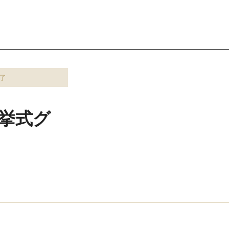
了
挙式グ