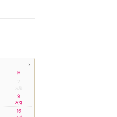
日
2
先勝
9
友引
16