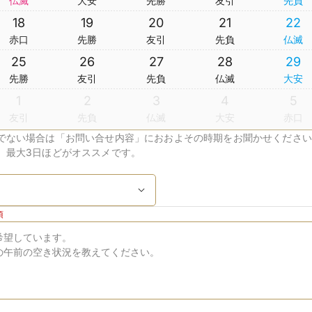
仏滅
大安
先勝
友引
先負
18
19
20
21
22
赤口
先勝
友引
先負
仏滅
25
26
27
28
29
先勝
友引
先負
仏滅
大安
1
2
3
4
5
友引
先負
仏滅
大安
赤口
でない場合は「お問い合せ内容」におおよその時期をお聞かせください
、最大3日ほどがオススメです。
須