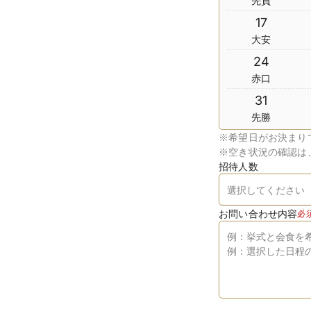
先負
17
大安
24
赤口
31
先勝
※
希望日がお決まり
※
空き状況の確認は
招待人数
お問い合わせ内容
必