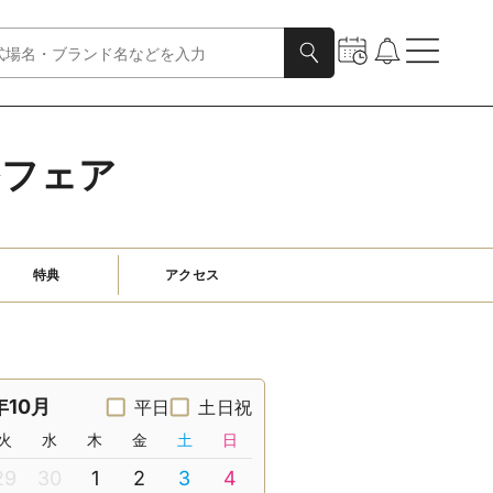
ルフェア
特典
アクセス
年10月
平日
土日祝
火
水
木
金
土
日
29
30
1
2
3
4