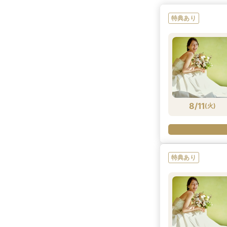
特典あり
8/11
(
火
)
特典あり