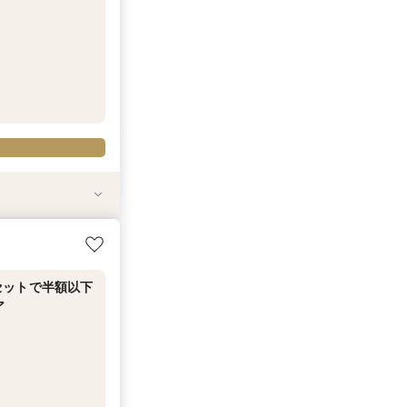
セットで半額以下
ング相談フェア
も対象◎
ア
セットで半額以下
ア
20-945-906