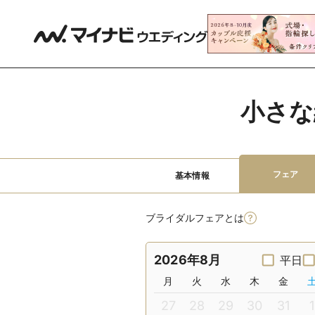
小さな
フェア
基本情報
ブライダルフェアとは
2026年8月
平日
月
火
水
木
金
27
28
29
30
31
1