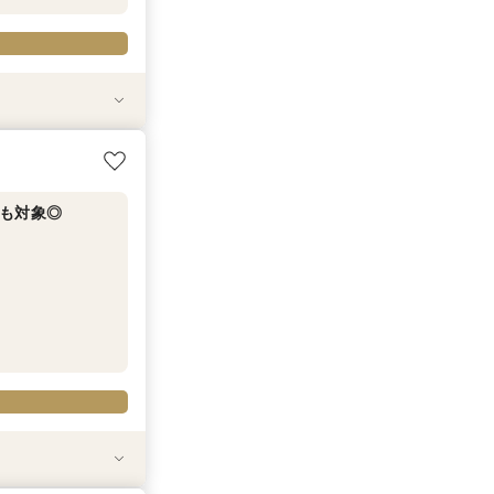
ング相談フェア
も対象◎
も対象◎