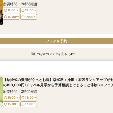
所要時間：2時間程度
11:00〜
13:00〜
15:00〜
17:00〜
フェアを予約
同日のほかのフェアを見る（4件）
【結婚式の費用がぐっとお得】挙式料＋撮影＋衣装ランクアップが
【挙式＋会食が5万円OFF！】費用を抑えて叶える少人数ウェディ
【期間限定】50％OFF★チャペルフォトキャンペーンフェア
【和婚フェア｜挙式料半額特典】和装×チャペル婚が叶う。神社挙式
の198,000円!チャペル見学から予算相談までまるっと体験BIGフェ
所要時間：2時間程度
所要時間：2時間程度
所要時間：2時間程度
所要時間：2時間程度
【結婚式の費用がぐっとお得】挙式料＋撮影＋衣装ランクアップが
11:00〜
11:00〜
11:00〜
13:00〜
13:00〜
13:00〜
の198,000円!チャペル見学から予算相談までまるっと体験BIGフェ
11:00〜
13:00〜
15:00〜
15:00〜
15:00〜
17:00〜
17:00〜
17:00〜
所要時間：2時間程度
15:00〜
17:00〜
11:00〜
13:00〜
15:00〜
17:00〜
フェアを予約
フェアを予約
フェアを予約
01
電話予約のみ