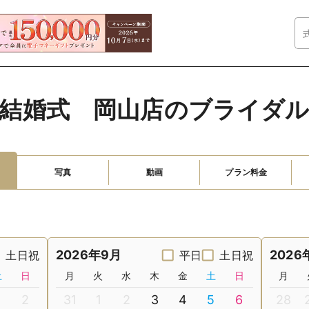
結婚式　岡山店のブライダ
写真
動画
プラン料金
2026年9月
2026
土日祝
平日
土日祝
土
日
月
火
水
木
金
土
日
月
2
31
1
2
3
4
5
6
28