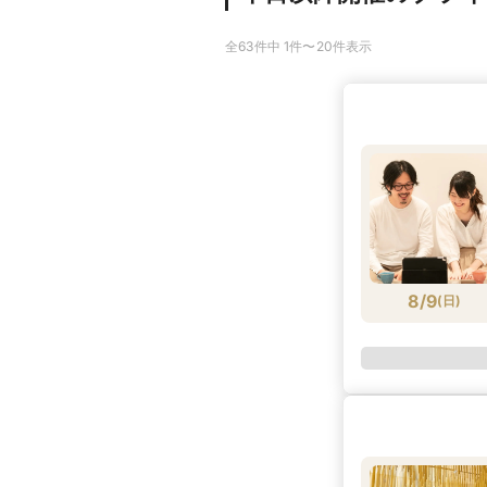
全63件中 1件〜20件表示
8/9
(
日
)