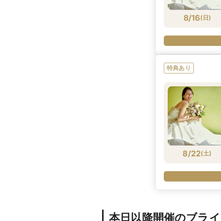
8/16
(
日
)
特典あり
8/22
(
土
)
本日以降開催のブラ