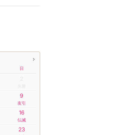
日
2
先勝
9
友引
16
仏滅
23