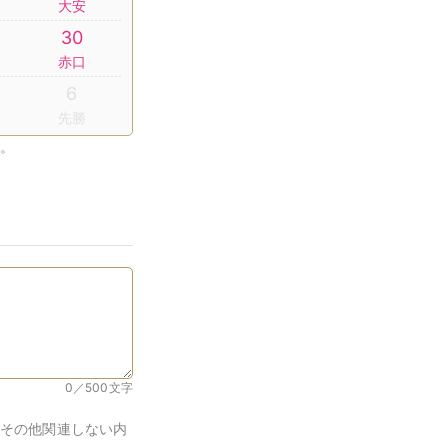
大安
30
赤口
6
先勝
。
0／500
文字
その他関連しない内