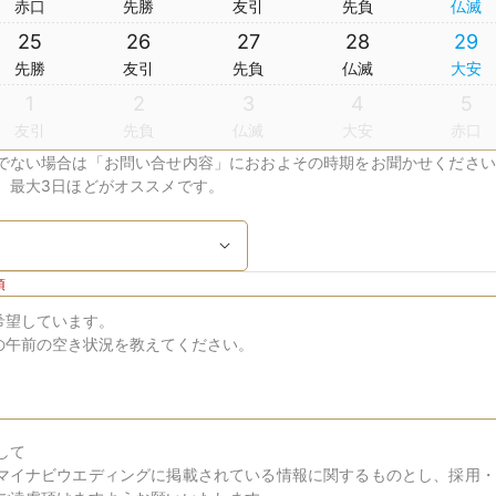
赤口
先勝
友引
先負
仏滅
25
26
27
28
29
先勝
友引
先負
仏滅
大安
1
2
3
4
5
友引
先負
仏滅
大安
赤口
でない場合は「お問い合せ内容」におおよその時期をお聞かせください
、最大3日ほどがオススメです。
須
して
マイナビウエディングに掲載されている情報に関するものとし、採用・