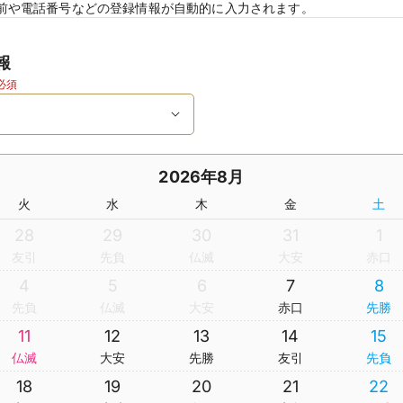
前や電話番号などの登録情報が自動的に入力されます。
報
必須
2026年8月
火
水
木
金
土
28
29
30
31
1
友引
先負
仏滅
大安
赤口
4
5
6
7
8
先負
仏滅
大安
赤口
先勝
11
12
13
14
15
仏滅
大安
先勝
友引
先負
18
19
20
21
22