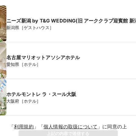
ニーズ新潟 by T&G WEDDING(旧 アーククラブ迎賓館 新
新潟県［ゲストハウス］
名古屋マリオットアソシアホテル
愛知県［ホテル］
ホテルモントレ ラ・スール大阪
大阪府［ホテル］
「
利用規約
」
「
個人情報の取扱について
」
に同意の上
年
上記の内容で送信する