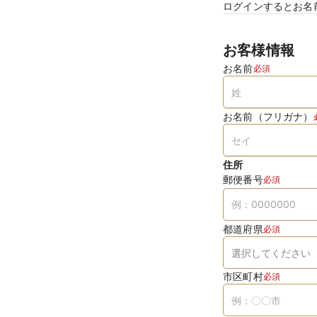
ログインするとお名
お客様情報
お名前
必須
お名前（フリガナ）
住所
郵便番号
必須
都道府県
必須
市区町村
必須