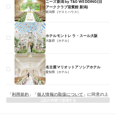
ニーズ新潟 by T&G WEDDING(旧
アーククラブ迎賓館 新潟)
新潟県［ゲストハウス］
ホテルモントレ ラ・スール大阪
大阪府［ホテル］
名古屋マリオットアソシアホテル
愛知県［ホテル］
生年月日
「
利用規約
」
「
個人情報の取扱について
」
に同意の上
年
上記の内容で送信する
相手のお名前