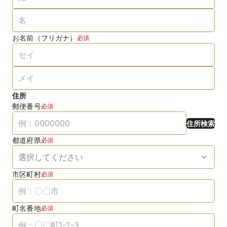
お名前（フリガナ）
必須
住所
郵便番号
必須
住所検索
都道府県
必須
市区町村
必須
町名番地
必須