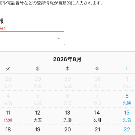
前や電話番号などの登録情報が自動的に入力されます。
報
必須
2026年8月
火
水
木
金
土
28
29
30
31
1
友引
先負
仏滅
大安
赤口
4
5
6
7
8
先負
仏滅
大安
赤口
先勝
11
12
13
14
15
仏滅
大安
先勝
友引
先負
18
19
20
21
22