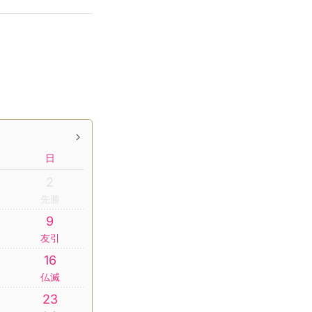
日
2
先勝
9
友引
16
仏滅
23