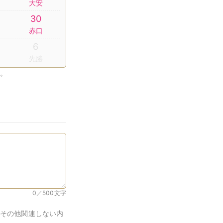
大安
30
赤口
6
先勝
。
0／500
文字
その他関連しない内