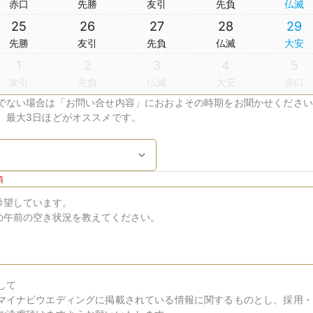
赤口
先勝
友引
先負
仏滅
25
26
27
28
29
先勝
友引
先負
仏滅
大安
1
2
3
4
5
友引
先負
仏滅
大安
赤口
でない場合は「お問い合せ内容」におおよその時期をお聞かせください
、最大3日ほどがオススメです。
須
して
マイナビウエディングに掲載されている情報に関するものとし、採用・