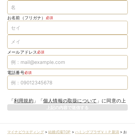
お名前（フリガナ）
必須
メールアドレス
必須
電話番号
必須
「
利用規約
」
「
個人情報の取扱について
」
に同意の上
上記の内容で送信する
マイナビウエディング
>
結婚式場TOP
>
ハミングプラザＶＩＰ新潟
>
お