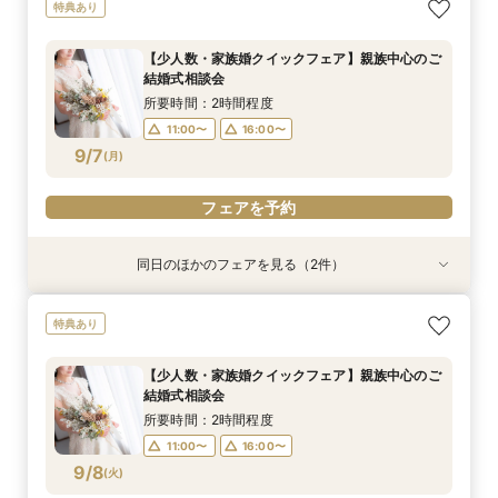
【2軒目以降のご見学】セカンドオピニオンフェ
＼マイナビ限定／結納・お顔合わせをご検討の方
【金沢の名所を巡る】フォト＆少人数婚 会食相
【タイパ◎クイックフェア】神前式検討の方必
特典あり
ア ＼即決なし／
向けクイックご相談会
談会
見！和婚お悩み相談会
所要時間：2時間程度
所要時間：2時間程度
所要時間：1時間30分程度
所要時間：2時間程度
【少人数・家族婚クイックフェア】親族中心のご
11:00〜
11:00〜
11:00〜
11:00〜
16:00〜
16:00〜
16:00〜
16:00〜
結婚式相談会
9/5
9/5
9/5
9/5
(
(
(
(
土
土
土
土
)
)
)
)
所要時間：2時間程度
11:00〜
16:00〜
フェアを予約
フェアを予約
フェアを予約
フェアを予約
9/7
(
月
)
フェアを予約
同日のほかのフェアを見る（2件）
特典あり
特典あり
【金沢の名所を巡る】フォト＆少人数婚 会食相
【タイパ◎クイックフェア】神前式検討の方必
特典あり
談会
見！和婚お悩み相談会
所要時間：1時間30分程度
所要時間：2時間程度
【少人数・家族婚クイックフェア】親族中心のご
11:00〜
11:00〜
16:00〜
16:00〜
結婚式相談会
9/7
9/7
(
(
月
月
)
)
所要時間：2時間程度
11:00〜
16:00〜
フェアを予約
フェアを予約
9/8
(
火
)