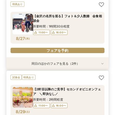
【タイパ◎クイックフェア】神前式検討の方必
特典あり
見！和婚お悩み相談会
所要時間：2時間程度
【金沢の名所を巡る】フォト＆少人数婚 会食相
11:00〜
16:00〜
談会
8/26
(
水
)
所要時間：1時間30分程度
11:00〜
16:00〜
フェアを予約
8/27
(
木
)
フェアを予約
同日のほかのフェアを見る（2件）
特典あり
試食会
特典あり
【少人数・家族婚クイックフェア】親族中心のご
【2軒目以降のご見学】セカンドオピニオンフェ
試食会
特典あり
結婚式相談会
ア ＼即決なし／
所要時間：2時間程度
所要時間：2時間程度
【2軒目以降のご見学】セカンドオピニオンフェ
11:00〜
11:00〜
16:00〜
16:00〜
ア ＼即決なし／
8/27
8/27
(
(
木
木
)
)
所要時間：2時間程度
11:00〜
16:00〜
フェアを予約
フェアを予約
8/29
(
土
)