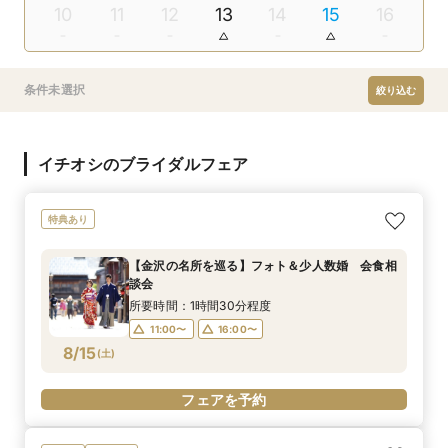
10
11
12
13
14
15
16
条件未選択
絞り込む
イチオシのブライダルフェア
特典あり
【金沢の名所を巡る】フォト＆少人数婚 会食相
談会
所要時間：1時間30分程度
11:00〜
16:00〜
8/15
(
土
)
フェアを予約