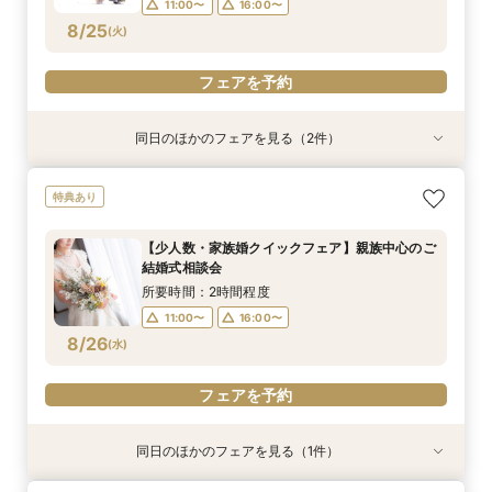
11:00〜
16:00〜
フェアを予約
8/25
(
火
)
フェアを予約
同日のほかのフェアを見る（2件）
特典あり
試食会
特典あり
【少人数・家族婚クイックフェア】親族中心のご
【2軒目以降のご見学】セカンドオピニオンフェ
特典あり
結婚式相談会
ア ＼即決なし／
所要時間：2時間程度
所要時間：2時間程度
【少人数・家族婚クイックフェア】親族中心のご
11:00〜
11:00〜
16:00〜
16:00〜
結婚式相談会
8/25
8/25
(
(
火
火
)
)
所要時間：2時間程度
11:00〜
16:00〜
フェアを予約
フェアを予約
8/26
(
水
)
フェアを予約
同日のほかのフェアを見る（1件）
特典あり