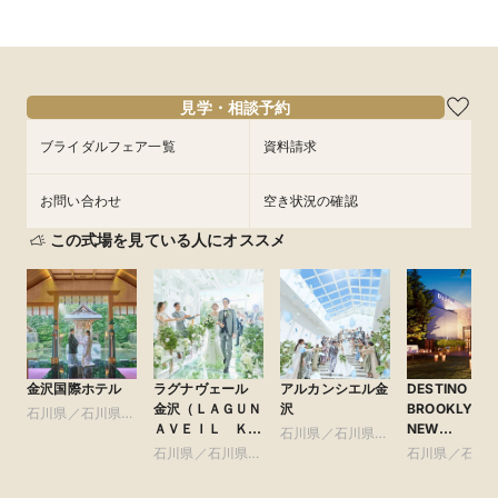
所要時間：1時間30分程度
所要時間：2時間程度
11:00〜
11:00〜
16:00〜
16:00〜
9/9
9/9
(
(
水
水
)
)
フェアを予約
フェアを予約
見学・相談予約
ブライダルフェア一覧
資料請求
お問い合わせ
空き状況の確認
この式場を見ている人にオススメ
金沢国際ホテル
ラグナヴェール
アルカンシエル金
DESTINO
金沢（ＬＡＧＵＮ
沢
BROOKLYN
石川県／石川県全
ＡＶＥＩＬ ＫＡ
NEW
域
石川県／石川県全
ＮＡＺＡＷＡ）
YORK（ディ
石川県／石川県全
域
石川県／石川
ティーノ ブル
域
域
クリン ニュー