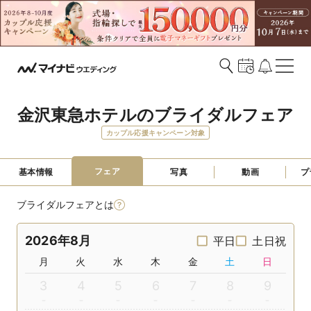
金沢東急ホテルのブライダルフェア
カップル応援キャンペーン対象
フェア
基本情報
写真
動画
プ
ブライダルフェアとは
2026年8月
平日
土日祝
月
火
水
木
金
土
日
3
4
5
6
7
8
9