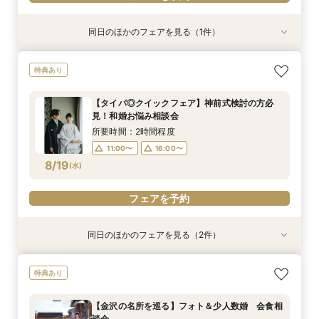
同日のほかのフェアを見る（1件）
特典あり
【少人数・家族婚クイックフェア】親族中心のご
特典あり
結婚式相談会
所要時間：2時間程度
【タイパ◎クイックフェア】神前式検討の方必
11:00〜
16:00〜
見！和婚お悩み相談会
8/18
(
火
)
所要時間：2時間程度
11:00〜
16:00〜
フェアを予約
8/19
(
水
)
フェアを予約
同日のほかのフェアを見る（2件）
特典あり
特典あり
【少人数・家族婚クイックフェア】親族中心のご
【金沢の名所を巡る】フォト＆少人数婚 会食相
特典あり
結婚式相談会
談会
所要時間：2時間程度
所要時間：1時間30分程度
【金沢の名所を巡る】フォト＆少人数婚 会食相
11:00〜
11:00〜
16:00〜
16:00〜
談会