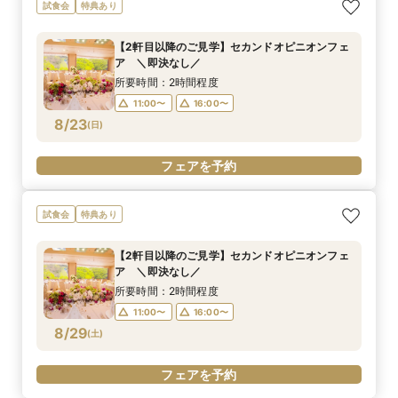
試食会
特典あり
【2軒目以降のご見学】セカンドオピニオンフェ
ア ＼即決なし／
所要時間：2時間程度
11:00〜
16:00〜
8/23
(
日
)
フェアを予約
試食会
特典あり
【2軒目以降のご見学】セカンドオピニオンフェ
ア ＼即決なし／
所要時間：2時間程度
11:00〜
16:00〜
8/29
(
土
)
フェアを予約