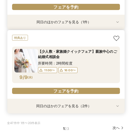
フェアを予約
同日のほかのフェアを見る（1件）
試食会
特典あり
【2軒目以降のご見学】セカンドオピニオンフェ
特典あり
ア ＼即決なし／
所要時間：2時間程度
【少人数・家族婚クイックフェア】親族中心のご
11:00〜
16:00〜
結婚式相談会
9/8
(
火
)
所要時間：2時間程度
11:00〜
16:00〜
フェアを予約
9/9
(
水
)
フェアを予約
同日のほかのフェアを見る（2件）
特典あり
特典あり
【金沢の名所を巡る】フォト＆少人数婚 会食相
【タイパ◎クイックフェア】神前式検討の方必
全47件中 1件〜20件表示
談会
見！和婚お悩み相談会
次へ
1
2
3