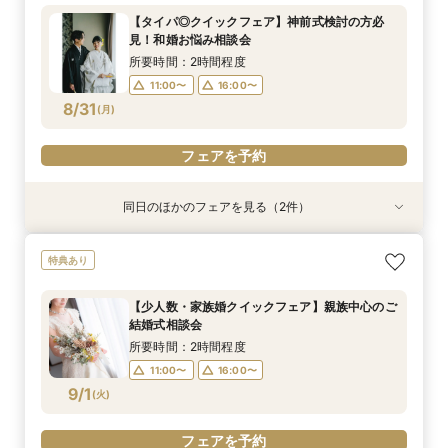
所要時間：2時間程度
所要時間：2時間程度
所要時間：2時間程度
【タイパ◎クイックフェア】神前式検討の方必
11:00〜
11:00〜
11:00〜
16:00〜
16:00〜
16:00〜
見！和婚お悩み相談会
8/30
8/30
8/30
(
(
(
日
日
日
)
)
)
所要時間：2時間程度
11:00〜
16:00〜
フェアを予約
フェアを予約
フェアを予約
8/31
(
月
)
フェアを予約
同日のほかのフェアを見る（2件）
特典あり
特典あり
【少人数・家族婚クイックフェア】親族中心のご
【金沢の名所を巡る】フォト＆少人数婚 会食相
特典あり
結婚式相談会
談会
所要時間：2時間程度
所要時間：1時間30分程度
【少人数・家族婚クイックフェア】親族中心のご
11:00〜
11:00〜
16:00〜
16:00〜
結婚式相談会
8/31
8/31
(
(
月
月
)
)
所要時間：2時間程度
11:00〜
16:00〜
フェアを予約
フェアを予約
9/1
(
火
)
フェアを予約