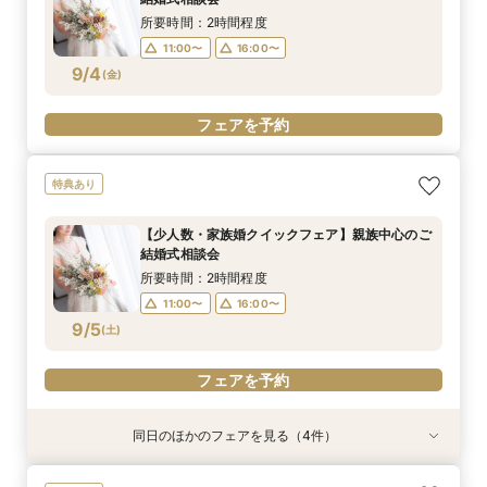
9/2
(
水
)
所要時間：2時間程度
11:00〜
16:00〜
フェアを予約
9/4
(
金
)
フェアを予約
特典あり
【少人数・家族婚クイックフェア】親族中心のご
結婚式相談会
所要時間：2時間程度
11:00〜
16:00〜
9/5
(
土
)
フェアを予約
同日のほかのフェアを見る（4件）
試食会
特典あり
特典あり
特典あり
特典あり