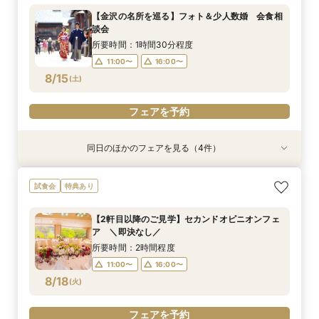
所要時間：1時間30分程度
【金沢の名所を巡る】フォト＆少人数婚 会食相
11:00〜
16:00〜
談会
8/13
(
木
)
所要時間：1時間30分程度
11:00〜
16:00〜
フェアを予約
8/15
(
土
)
フェアを予約
同日のほかのフェアを見る（4件）
特典あり
特典あり
試食会
特典あり
特典あり
【少人数・家族婚クイックフェア】親族中心のご
【タイパ◎クイックフェア】神前式検討の方必
【2軒目以降のご見学】セカンドオピニオンフェ
＼マイナビ限定／結納・お顔合わせをご検討の方
試食会
特典あり
結婚式相談会
見！和婚お悩み相談会
ア ＼即決なし／
向けクイックご相談会
所要時間：2時間程度
所要時間：2時間程度
所要時間：2時間程度
所要時間：2時間程度
【2軒目以降のご見学】セカンドオピニオンフェ
11:00〜
11:00〜
11:00〜
11:00〜
16:00〜
16:00〜
16:00〜
16:00〜
ア ＼即決なし／
8/15
8/15
8/15
8/15
(
(
(
(
土
土
土
土
)
)
)
)
所要時間：2時間程度
11:00〜
16:00〜
フェアを予約
フェアを予約
フェアを予約
フェアを予約
8/18
(
火
)
フェアを予約