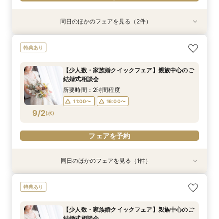
同日のほかのフェアを見る（2件）
試食会
特典あり
特典あり
【2軒目以降のご見学】セカンドオピニオンフェ
【金沢の名所を巡る】フォト＆少人数婚 会食相
特典あり
ア ＼即決なし／
談会
所要時間：2時間程度
所要時間：1時間30分程度
【少人数・家族婚クイックフェア】親族中心のご
11:00〜
11:00〜
16:00〜
16:00〜
結婚式相談会
9/1
9/1
(
(
火
火
)
)
所要時間：2時間程度
11:00〜
16:00〜
フェアを予約
フェアを予約
9/2
(
水
)
フェアを予約
同日のほかのフェアを見る（1件）
特典あり
【タイパ◎クイックフェア】神前式検討の方必
特典あり
見！和婚お悩み相談会
所要時間：2時間程度
【少人数・家族婚クイックフェア】親族中心のご
11:00〜
16:00〜
結婚式相談会