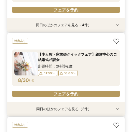
フェアを予約
同日のほかのフェアを見る（4件）
特典あり
特典あり
特典あり
特典あり
【少人数・家族婚クイックフェア】親族中心のご
【タイパ◎クイックフェア】神前式検討の方必
【金沢の名所を巡る】フォト＆少人数婚 会食相
＼マイナビ限定／結納・お顔合わせをご検討の方
特典あり
結婚式相談会
見！和婚お悩み相談会
談会
向けクイックご相談会
所要時間：2時間程度
所要時間：2時間程度
所要時間：1時間30分程度
所要時間：2時間程度
【少人数・家族婚クイックフェア】親族中心のご
11:00〜
11:00〜
11:00〜
11:00〜
16:00〜
16:00〜
16:00〜
16:00〜
結婚式相談会
8/29
8/29
8/29
8/29
(
(
(
(
土
土
土
土
)
)
)
)
所要時間：2時間程度
11:00〜
16:00〜
フェアを予約
フェアを予約
フェアを予約
フェアを予約
8/30
(
日
)
フェアを予約
同日のほかのフェアを見る（3件）
特典あり
試食会
特典あり
特典あり
【タイパ◎クイックフェア】神前式検討の方必
【2軒目以降のご見学】セカンドオピニオンフェ
＼マイナビ限定／結納・お顔合わせをご検討の方
特典あり
見！和婚お悩み相談会
ア ＼即決なし／
向けクイックご相談会