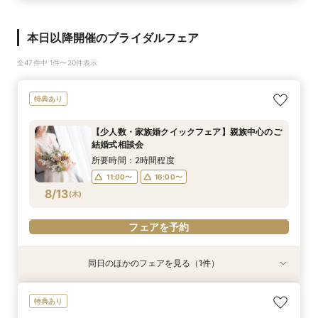
本日以降開催のブライダルフェア
全47件中 1件〜20件表示
特典あり
【少人数・家族婚クイックフェア】親族中心のご
結婚式相談会
所要時間：2時間程度
11:00〜
16:00〜
8/13
(
木
)
フェアを予約
同日のほかのフェアを見る（1件）
特典あり
【金沢の名所を巡る】フォト＆少人数婚 会食相
特典あり
談会