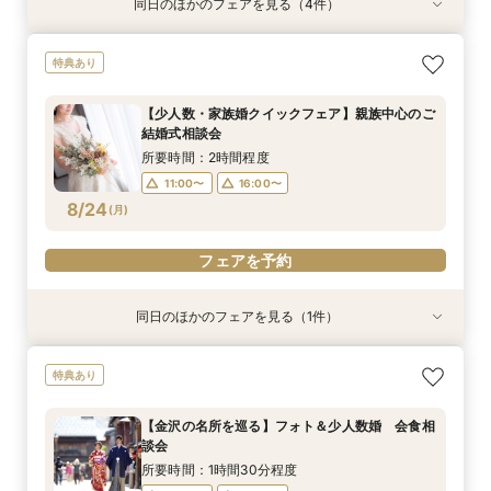
同日のほかのフェアを見る（4件）
特典あり
特典あり
特典あり
特典あり
【少人数・家族婚クイックフェア】親族中心のご
【タイパ◎クイックフェア】神前式検討の方必
【金沢の名所を巡る】フォト＆少人数婚 会食相
＼マイナビ限定／結納・お顔合わせをご検討の方
特典あり
結婚式相談会
見！和婚お悩み相談会
談会
向けクイックご相談会
所要時間：2時間程度
所要時間：2時間程度
所要時間：1時間30分程度
所要時間：2時間程度
【少人数・家族婚クイックフェア】親族中心のご
11:00〜
11:00〜
11:00〜
11:00〜
16:00〜
16:00〜
16:00〜
16:00〜
結婚式相談会
8/23
8/23
8/23
8/23
(
(
(
(
日
日
日
日
)
)
)
)
所要時間：2時間程度
11:00〜
16:00〜
フェアを予約
フェアを予約
フェアを予約
フェアを予約
8/24
(
月
)
フェアを予約
同日のほかのフェアを見る（1件）
特典あり
【タイパ◎クイックフェア】神前式検討の方必
特典あり
見！和婚お悩み相談会
所要時間：2時間程度
【金沢の名所を巡る】フォト＆少人数婚 会食相
11:00〜
16:00〜
談会
8/24
(
月
)
所要時間：1時間30分程度