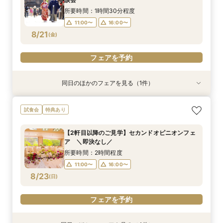
8/19
8/19
(
(
水
水
)
)
所要時間：1時間30分程度
11:00〜
16:00〜
フェアを予約
フェアを予約
8/21
(
金
)
フェアを予約
同日のほかのフェアを見る（1件）
特典あり
【少人数・家族婚クイックフェア】親族中心のご
試食会
特典あり
結婚式相談会
所要時間：2時間程度
【2軒目以降のご見学】セカンドオピニオンフェ
11:00〜
16:00〜
ア ＼即決なし／
8/21
(
金
)
所要時間：2時間程度
11:00〜
16:00〜
フェアを予約
8/23
(
日
)
フェアを予約