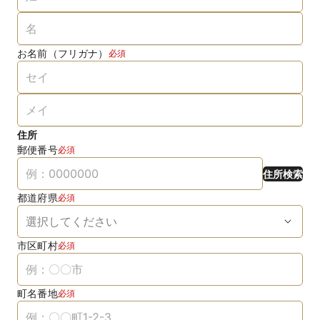
お名前（フリガナ）
必須
住所
郵便番号
必須
住所検索
都道府県
必須
市区町村
必須
町名番地
必須