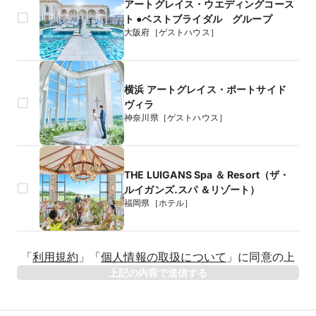
アートグレイス・ウエディングコース
ト ●ベストブライダル グループ
大阪府［ゲストハウス］
横浜 アートグレイス・ポートサイド
ヴィラ
神奈川県［ゲストハウス］
THE LUIGANS Spa ＆ Resort（ザ・
ルイガンズ.スパ ＆リゾート）
福岡県［ホテル］
生年月日
「
利用規約
」
「
個人情報の取扱について
」
に同意の上
年
上記の内容で送信する
相手のお名前