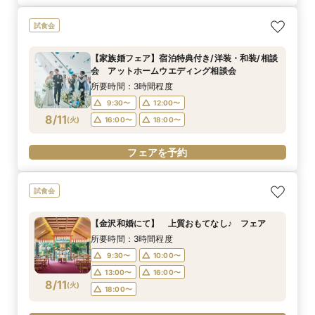
試食会
【家族婚フェア】宿泊特典付き/洋装・和装/相談
会 アットホームウエディング相談会
所要時間：3時間程度
9:30〜
12:00〜
8/11
(
火
)
16:00〜
18:00〜
フェアを予約
試食会
【金沢和婚にて】 上質おもてなし♪ フェア
所要時間：3時間程度
9:30〜
10:00〜
13:00〜
16:00〜
8/11
(
火
)
18:00〜