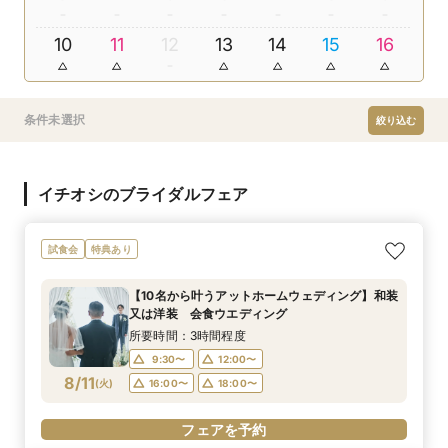
10
11
12
13
14
15
16
条件未選択
絞り込む
イチオシのブライダルフェア
試食会
特典あり
【10名から叶うアットホームウェディング】和装
又は洋装 会食ウエディング
所要時間：3時間程度
9:30〜
12:00〜
8/11
(
火
)
16:00〜
18:00〜
フェアを予約