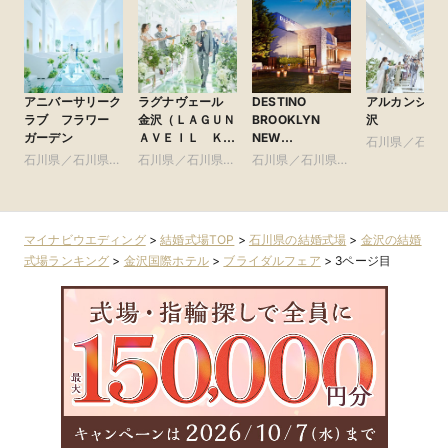
アニバーサリーク
ラグナヴェール
DESTINO
アルカンシエ
ラブ フラワー
金沢（ＬＡＧＵＮ
BROOKLYN
沢
ガーデン
ＡＶＥＩＬ ＫＡ
NEW
石川県／石川
ＮＡＺＡＷＡ）
YORK（ディス
石川県／石川県全
石川県／石川県全
石川県／石川県全
域
ティーノ ブルッ
域
域
域
クリン ニュー
ヨーク）
マイナビウエディング
>
結婚式場TOP
>
石川県の結婚式場
>
金沢の結婚
式場ランキング
>
金沢国際ホテル
>
ブライダルフェア
>
3ページ目