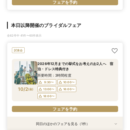
フェアを予約
本日以降開催のブライダルフェア
全62件中 41件〜60件表示
試食会
2026年12月までの挙式をお考えのお2人へ 宿
泊・ドレス特典付き
所要時間：3時間程度
9:30〜
10:00〜
10/2
(
金
)
13:00〜
16:00〜
18:00〜
フェアを予約
同日のほかのフェアを見る（1件）
試食会