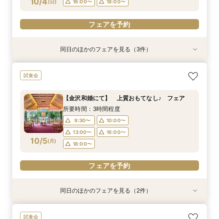
10/4
フェアを予約
(
日
)
16:00〜
18:00〜
フェアを予約
フェアを予約
同日のほかのフェアを見る（3件）
試食会
試食会
試食会
【家族婚フェア】宿泊特典付き/洋装・和装/相談
【金沢和婚にて】 上質おもてなし♪ フェア
2026年12月までの挙式をお考えのお2人へ 宿
試食会
会 アットホームウエディング相談会
泊・ドレス特典付き
所要時間：3時間程度
所要時間：3時間程度
所要時間：3時間程度
9:30〜
10:00〜
【金沢和婚にて】 上質おもてなし♪ フェア
9:30〜
9:30〜
10:00〜
12:00〜
13:00〜
16:00〜
所要時間：3時間程度
10/4
10/4
10/4
(
(
(
日
日
日
)
)
)
16:00〜
13:00〜
18:00〜
16:00〜
18:00〜
9:30〜
10:00〜
18:00〜
13:00〜
16:00〜
フェアを予約
10/5
フェアを予約
(
月
)
18:00〜
フェアを予約
フェアを予約
同日のほかのフェアを見る（2件）
試食会
試食会
2026年12月までの挙式をお考えのお2人へ 宿
【少人数結婚式】貸切り可能なホテルウエディン
試食会