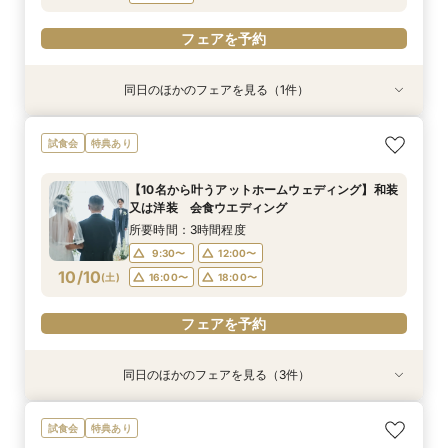
フェアを予約
同日のほかのフェアを見る（1件）
試食会
【少人数結婚式】貸切り可能なホテルウエディン
試食会
特典あり
グ相談会
所要時間：1時間程度
【10名から叶うアットホームウェディング】和装
10:00〜
13:00〜
又は洋装 会食ウエディング
10/9
(
金
)
16:00〜
18:00〜
所要時間：3時間程度
9:30〜
12:00〜
フェアを予約
10/10
(
土
)
16:00〜
18:00〜
フェアを予約
同日のほかのフェアを見る（3件）
試食会
試食会
試食会
【家族婚フェア】宿泊特典付き/洋装・和装/相談
【金沢和婚にて】 上質おもてなし♪ フェア
2026年12月までの挙式をお考えのお2人へ 宿
試食会
特典あり
会 アットホームウエディング相談会
泊・ドレス特典付き
所要時間：3時間程度