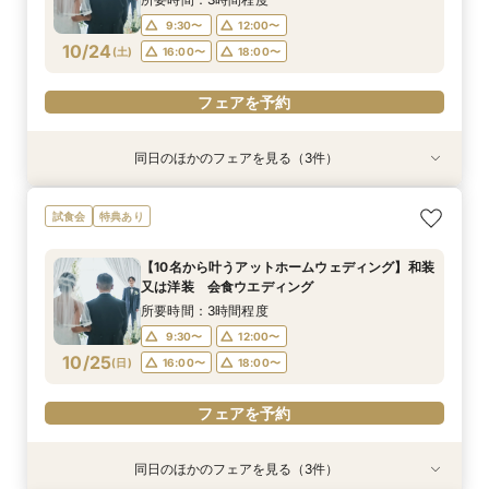
9:30〜
12:00〜
フェアを予約
10/24
(
土
)
16:00〜
18:00〜
フェアを予約
同日のほかのフェアを見る（3件）
試食会
試食会
試食会
【家族婚フェア】宿泊特典付き/洋装・和装/相談
【金沢和婚にて】 上質おもてなし♪ フェア
2026年12月までの挙式をお考えのお2人へ 宿
試食会
特典あり
会 アットホームウエディング相談会
泊・ドレス特典付き
所要時間：3時間程度
所要時間：3時間程度
所要時間：3時間程度
9:30〜
10:00〜
【10名から叶うアットホームウェディング】和装
9:30〜
9:30〜
10:00〜
12:00〜
又は洋装 会食ウエディング
13:00〜
16:00〜
10/24
10/24
10/24
(
(
(
土
土
土
)
)
)
16:00〜
13:00〜
18:00〜
16:00〜
所要時間：3時間程度
18:00〜
18:00〜
9:30〜
12:00〜
フェアを予約
10/25
フェアを予約
(
日
)
16:00〜
18:00〜
フェアを予約
フェアを予約
同日のほかのフェアを見る（3件）
試食会
試食会
試食会