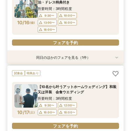
10:00〜
9:30〜
10:00〜
13:00〜
泊・ドレス特典付き
10/15
10/15
(
(
木
木
)
)
16:00〜
13:00〜
16:00〜
18:00〜
所要時間：3時間程度
18:00〜
9:30〜
10:00〜
フェアを予約
10/16
(
金
)
13:00〜
16:00〜
フェアを予約
18:00〜
フェアを予約
同日のほかのフェアを見る（1件）
試食会
【少人数結婚式】貸切り可能なホテルウエディン
試食会
特典あり
グ相談会
所要時間：1時間程度
【10名から叶うアットホームウェディング】和装
10:00〜
13:00〜
又は洋装 会食ウエディング
10/16
(
金
)
16:00〜
18:00〜
所要時間：3時間程度
9:30〜
12:00〜
フェアを予約
10/17
(
土
)
16:00〜
18:00〜
フェアを予約