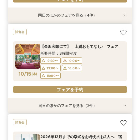
同日のほかのフェアを見る（4件）
試食会
試食会
試食会
試食会
【家族婚フェア】宿泊特典付き/洋装・和装/相談
【金沢和婚にて】 上質おもてなし♪ フェア
2026年12月までの挙式をお考えのお2人へ 宿
【少人数結婚式】貸切り可能なホテルウエディン
試食会
会 アットホームウエディング相談会
泊・ドレス特典付き
グ相談会
所要時間：3時間程度
所要時間：3時間程度
所要時間：3時間程度
所要時間：1時間程度
9:30〜
10:00〜
【金沢和婚にて】 上質おもてなし♪ フェア
10:00〜
9:30〜
9:30〜
10:00〜
12:00〜
13:00〜
13:00〜
16:00〜
所要時間：3時間程度
10/12
10/12
10/12
10/12
(
(
(
(
月
月
月
月
)
)
)
)
16:00〜
16:00〜
13:00〜
18:00〜
16:00〜
18:00〜
18:00〜
9:30〜
10:00〜
18:00〜
13:00〜
16:00〜
フェアを予約
フェアを予約
10/15
フェアを予約
(
木
)
18:00〜
フェアを予約
フェアを予約
同日のほかのフェアを見る（2件）
試食会
試食会
2026年12月までの挙式をお考えのお2人へ 宿
【少人数結婚式】貸切り可能なホテルウエディン
試食会
泊・ドレス特典付き
グ相談会
所要時間：3時間程度
所要時間：1時間程度
2026年12月までの挙式をお考えのお2人へ 宿