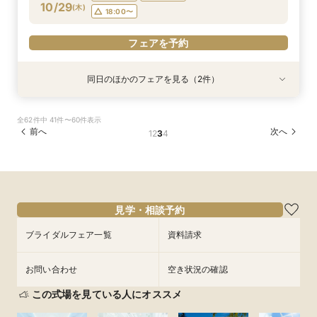
フェアを予約
10/29
(
木
)
18:00〜
フェアを予約
フェアを予約
同日のほかのフェアを見る（2件）
試食会
試食会
2026年12月までの挙式をお考えのお2人へ 宿
【少人数結婚式】貸切り可能なホテルウエディン
全62件中 41件〜60件表示
泊・ドレス特典付き
グ相談会
前へ
次へ
1
2
3
4
所要時間：3時間程度
所要時間：1時間程度
10:00〜
9:30〜
10:00〜
13:00〜
10/29
10/29
(
(
木
木
)
)
16:00〜
13:00〜
16:00〜
18:00〜
18:00〜
フェアを予約
見学・相談予約
フェアを予約
ブライダルフェア一覧
資料請求
お問い合わせ
空き状況の確認
この式場を見ている人にオススメ