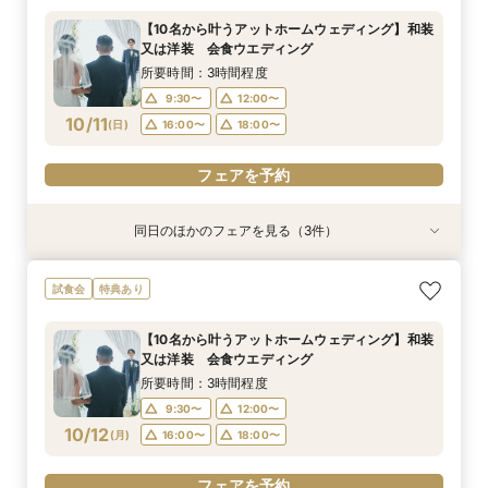
所要時間：3時間程度
所要時間：3時間程度
9:30〜
10:00〜
【10名から叶うアットホームウェディング】和装
9:30〜
9:30〜
10:00〜
12:00〜
又は洋装 会食ウエディング
13:00〜
16:00〜
10/10
10/10
10/10
(
(
(
土
土
土
)
)
)
16:00〜
13:00〜
18:00〜
16:00〜
所要時間：3時間程度
18:00〜
18:00〜
9:30〜
12:00〜
フェアを予約
10/11
フェアを予約
(
日
)
16:00〜
18:00〜
フェアを予約
フェアを予約
同日のほかのフェアを見る（3件）
試食会
試食会
試食会
【家族婚フェア】宿泊特典付き/洋装・和装/相談
【金沢和婚にて】 上質おもてなし♪ フェア
2026年12月までの挙式をお考えのお2人へ 宿
試食会
特典あり
会 アットホームウエディング相談会
泊・ドレス特典付き
所要時間：3時間程度
所要時間：3時間程度
所要時間：3時間程度
9:30〜
10:00〜
【10名から叶うアットホームウェディング】和装
9:30〜
9:30〜
10:00〜
12:00〜
又は洋装 会食ウエディング
13:00〜
16:00〜
10/11
10/11
10/11
(
(
(
日
日
日
)
)
)
16:00〜
13:00〜
18:00〜
16:00〜
所要時間：3時間程度
18:00〜
18:00〜
9:30〜
12:00〜
フェアを予約
10/12
フェアを予約
(
月
)
16:00〜
18:00〜
フェアを予約
フェアを予約