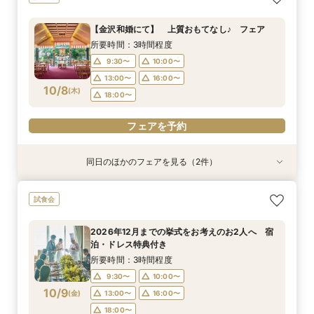
泊・ドレス特典付き
グ相談会
所要時間：3時間程度
所要時間：1時間程度
【金沢和婚にて】 上質おもてなし♪ フェア
10:00〜
9:30〜
10:00〜
13:00〜
所要時間：3時間程度
10/5
10/5
(
(
月
月
)
)
16:00〜
13:00〜
16:00〜
18:00〜
9:30〜
10:00〜
18:00〜
13:00〜
16:00〜
フェアを予約
10/8
(
木
)
18:00〜
フェアを予約
フェアを予約
同日のほかのフェアを見る（2件）
試食会
試食会
2026年12月までの挙式をお考えのお2人へ 宿
【少人数結婚式】貸切り可能なホテルウエディン
試食会
泊・ドレス特典付き
グ相談会
所要時間：3時間程度
所要時間：1時間程度
2026年12月までの挙式をお考えのお2人へ 宿
10:00〜
9:30〜
10:00〜
13:00〜
泊・ドレス特典付き
10/8
10/8
(
(
木
木
)
)
16:00〜
13:00〜
16:00〜
18:00〜
所要時間：3時間程度
18:00〜
9:30〜
10:00〜
フェアを予約
10/9
(
金
)
13:00〜
16:00〜
フェアを予約
18:00〜