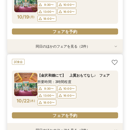
10/18
10/18
10/18
(
(
(
日
日
日
)
)
)
16:00〜
13:00〜
18:00〜
16:00〜
18:00〜
9:30〜
10:00〜
18:00〜
13:00〜
16:00〜
フェアを予約
10/19
フェアを予約
(
月
)
18:00〜
フェアを予約
フェアを予約
同日のほかのフェアを見る（2件）
試食会
試食会
2026年12月までの挙式をお考えのお2人へ 宿
【少人数結婚式】貸切り可能なホテルウエディン
試食会
泊・ドレス特典付き
グ相談会
所要時間：3時間程度
所要時間：1時間程度
【金沢和婚にて】 上質おもてなし♪ フェア
10:00〜
9:30〜
10:00〜
13:00〜
所要時間：3時間程度
10/19
10/19
(
(
月
月
)
)
16:00〜
13:00〜
16:00〜
18:00〜
9:30〜
10:00〜
18:00〜
13:00〜
16:00〜
フェアを予約
10/22
(
木
)
18:00〜
フェアを予約
フェアを予約