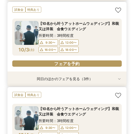
【少人数結婚式】貸切り可能なホテルウエディン
試食会
特典あり
グ相談会
所要時間：1時間程度
【10名から叶うアットホームウェディング】和装
10:00〜
13:00〜
又は洋装 会食ウエディング
10/2
(
金
)
16:00〜
18:00〜
所要時間：3時間程度
9:30〜
12:00〜
フェアを予約
10/3
(
土
)
16:00〜
18:00〜
フェアを予約
同日のほかのフェアを見る（3件）
試食会
試食会
試食会
【家族婚フェア】宿泊特典付き/洋装・和装/相談
【金沢和婚にて】 上質おもてなし♪ フェア
2026年12月までの挙式をお考えのお2人へ 宿
試食会
特典あり
会 アットホームウエディング相談会
泊・ドレス特典付き
所要時間：3時間程度
所要時間：3時間程度
所要時間：3時間程度
9:30〜
10:00〜
【10名から叶うアットホームウェディング】和装
9:30〜
9:30〜
10:00〜
12:00〜
又は洋装 会食ウエディング
13:00〜
16:00〜
10/3
10/3
10/3
(
(
(
土
土
土
)
)
)
16:00〜
13:00〜
18:00〜
16:00〜
所要時間：3時間程度
18:00〜
18:00〜
9:30〜
12:00〜
フェアを予約