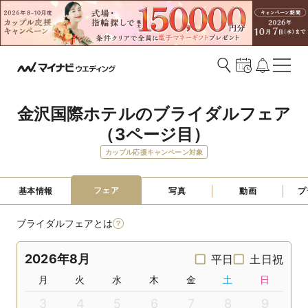
金沢国際ホテルのブライダルフェア
（3ページ目）
カップル応援キャンペーン対象
フェア
基本情報
写真
動画
プ
ブライダルフェアとは
2026年8月
平日
土日祝
月
火
水
木
金
土
日
3
4
5
6
7
8
9