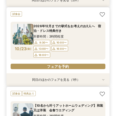
同日のほかのフェアを見る（2件）
試食会
試食会
2026年12月までの挙式をお考えのお2人へ 宿
【少人数結婚式】貸切り可能なホテルウエディン
試食会
泊・ドレス特典付き
グ相談会
所要時間：3時間程度
所要時間：1時間程度
2026年12月までの挙式をお考えのお2人へ 宿
10:00〜
9:30〜
10:00〜
13:00〜
泊・ドレス特典付き
10/22
10/22
(
(
木
木
)
)
16:00〜
13:00〜
16:00〜
18:00〜
所要時間：3時間程度
18:00〜
9:30〜
10:00〜
フェアを予約
10/23
(
金
)
13:00〜
16:00〜
フェアを予約
18:00〜
フェアを予約
同日のほかのフェアを見る（1件）
試食会
【少人数結婚式】貸切り可能なホテルウエディン
試食会
特典あり
グ相談会
所要時間：1時間程度
【10名から叶うアットホームウェディング】和装
10:00〜
13:00〜
又は洋装 会食ウエディング
10/23
(
金
)
16:00〜
18:00〜
所要時間：3時間程度