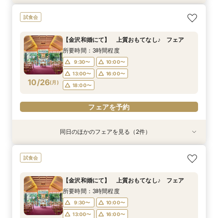
【家族婚フェア】宿泊特典付き/洋装・和装/相談
【金沢和婚にて】 上質おもてなし♪ フェア
2026年12月までの挙式をお考えのお2人へ 宿
試食会
会 アットホームウエディング相談会
泊・ドレス特典付き
所要時間：3時間程度
所要時間：3時間程度
所要時間：3時間程度
9:30〜
10:00〜
【金沢和婚にて】 上質おもてなし♪ フェア
9:30〜
9:30〜
10:00〜
12:00〜
13:00〜
16:00〜
所要時間：3時間程度
10/25
10/25
10/25
(
(
(
日
日
日
)
)
)
16:00〜
13:00〜
18:00〜
16:00〜
18:00〜
9:30〜
10:00〜
18:00〜
13:00〜
16:00〜
フェアを予約
10/26
フェアを予約
(
月
)
18:00〜
フェアを予約
フェアを予約
同日のほかのフェアを見る（2件）
試食会
試食会
2026年12月までの挙式をお考えのお2人へ 宿
【少人数結婚式】貸切り可能なホテルウエディン
試食会
泊・ドレス特典付き
グ相談会
所要時間：3時間程度
所要時間：1時間程度
【金沢和婚にて】 上質おもてなし♪ フェア
10:00〜
9:30〜
10:00〜
13:00〜
所要時間：3時間程度
10/26
10/26
(
(
月
月
)
)
16:00〜
13:00〜
16:00〜
18:00〜
9:30〜
10:00〜
18:00〜
13:00〜
16:00〜