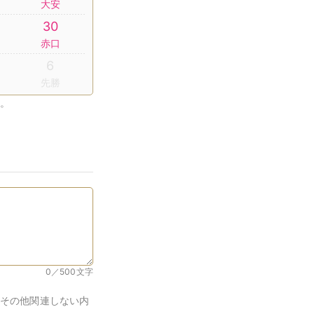
大安
30
赤口
6
先勝
。
0／500
文字
その他関連しない内