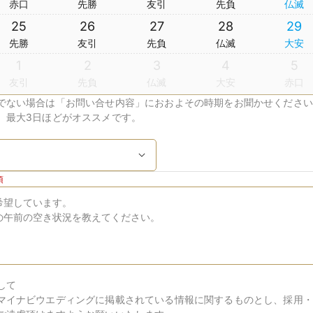
赤口
先勝
友引
先負
仏滅
25
26
27
28
29
先勝
友引
先負
仏滅
大安
1
2
3
4
5
友引
先負
仏滅
大安
赤口
でない場合は「お問い合せ内容」におおよその時期をお聞かせください
、最大3日ほどがオススメです。
須
して
マイナビウエディングに掲載されている情報に関するものとし、採用・