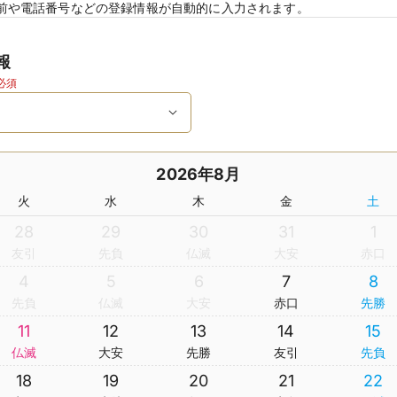
前や電話番号などの登録情報が自動的に入力されます。
報
必須
2026年8月
火
水
木
金
土
28
29
30
31
1
友引
先負
仏滅
大安
赤口
4
5
6
7
8
先負
仏滅
大安
赤口
先勝
11
12
13
14
15
仏滅
大安
先勝
友引
先負
18
19
20
21
22