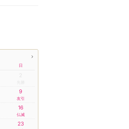
日
2
先勝
9
友引
16
仏滅
23