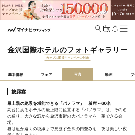
金沢国際ホテルのフォトギャラリー
カップル応援キャンペーン対象
写真
基本情報
フェア
動画
プ
披露宴
最上階の絶景を堪能できる「パノラマ」 着席～60名
高台にあるホテルの最上階に位置する「パノラマ」は、その名
の通り、大きな窓から金沢市街の大パノラマを一望できる会
場。
昼は遥か遠くの稜線まで見渡す金沢の街並みを、夜は美しい夜
景を楽しめます。