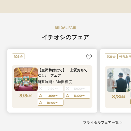
BRIDAL FAIR
イチオシのフェア
試食会
試食会
特典あ
【金沢和婚にて】 上質おもて
なし♪ フェア
所要時間：3時間程度
9:30〜
10:00〜
8/8
8/8
(
土
)
13:00〜
16:00〜
(
土
)
18:00〜
ブライダルフェア一覧