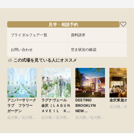
見学・相談予約
ブライダルフェア一覧
資料請求
お問い合わせ
空き状況の確認
この式場を見ている人にオススメ
アニバーサリーク
ラグナヴェール
DESTINO
金沢東急ホテ
ラブ フラワー
金沢（ＬＡＧＵＮ
BROOKLYN
石川県／石川
ガーデン
ＡＶＥＩＬ ＫＡ
NEW
域
ＮＡＺＡＷＡ）
YORK（ディス
石川県／石川県全
石川県／石川県全
石川県／石川県全
ティーノ ブルッ
域
域
域
クリン ニュー
ヨーク）