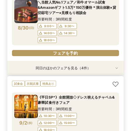
＼当館人気No.1フェア／和牛オマール試食
9:00〜
9:00〜
9:30〜
9:30〜
10:00〜
10:00〜
9:30〜
9:30〜
&Amazonギフト1.5万*150万優待＊演出体験×貸
8/29
8/29
8/29
8/29
切邸宅ツアー×見積もり相談会
(
(
(
(
土
土
土
土
)
)
)
)
14:00〜
14:00〜
14:30〜
14:30〜
15:00〜
15:00〜
14:30〜
14:30〜
所要時間：3時間程度
18:00〜
18:00〜
フェアを予約
フェアを予約
9:00〜
9:30〜
8/30
(
日
)
フェアを予約
フェアを予約
14:00〜
14:30〜
18:00〜
フェアを予約
同日のほかのフェアを見る（4件）
試食会
試食会
試食会
試食会
特典あり
特典あり
特典あり
特典あり
ご予算重視の方へ◆シンプル婚＆パパママ婚◆お
【10～30名*少人数検討の方へ】貸切邸宅で叶え
【全館貸切◇ペット婚におすすめ】豪華試食×
【初見学でも安心♪】会場見学ツアー×絶品試食×
試食会
衣装試着
特典あり
見積徹底サポート
るアットホームW×豪華試食
ペット衣装付フェア
見積り相談会
所要時間：2時間30分程度
所要時間：3時間程度
所要時間：3時間程度
所要時間：3時間程度
《平日SP*》全館開放◇ドレス映えるチャペル&
9:00〜
9:00〜
9:00〜
9:00〜
9:30〜
9:30〜
9:30〜
9:30〜
豪華試食付きフェア
8/30
8/30
8/30
8/30
(
(
(
(
日
日
日
日
)
)
)
)
14:00〜
14:00〜
14:00〜
14:00〜
14:30〜
14:30〜
14:30〜
14:30〜
所要時間：3時間程度
18:00〜
18:00〜
10:30〜
11:00〜
フェアを予約
フェアを予約
9/2
(
水
)
12:00〜
15:00〜
フェアを予約
フェアを予約
18:00〜