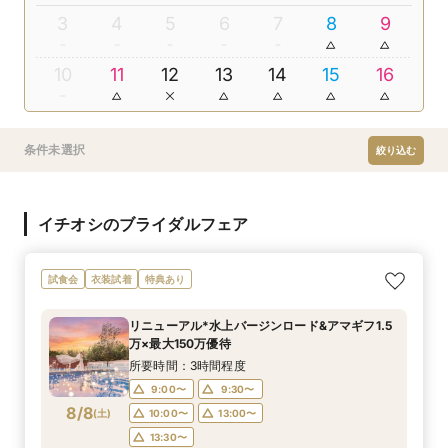
3
4
5
6
7
8
9
10
11
12
13
14
15
16
条件未選択
絞り込む
イチオシのブライダルフェア
試食会
衣装試着
特典あり
リニューアル*水上バージンロード&アマギフ1.5
万×最大150万優待
所要時間：3時間程度
9:00〜
9:30〜
8/8
(
土
)
10:00〜
13:00〜
13:30〜