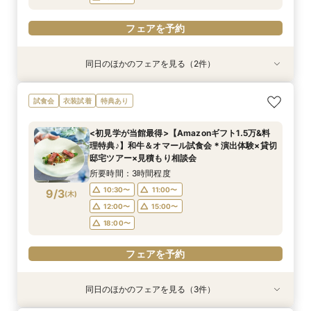
フェアを予約
同日のほかのフェアを見る（2件）
試食会
試食会
衣装試着
特典あり
特典あり
＜初めての式場見学＞心躍る花嫁の第一歩♪ゆっ
<30名までの少人数Wに◎>貸切邸宅で叶えるカ
試食会
衣装試着
特典あり
たり相談＆見学会
ジュアル婚×試食会
所要時間：3時間程度
所要時間：3時間程度
<初見学が当館最得>【Amazonギフト1.5万&料
10:30〜
10:30〜
11:00〜
11:00〜
理特典♪】和牛＆オマール試食会＊演出体験×貸切
9/2
9/2
邸宅ツアー×見積もり相談会
(
(
水
水
)
)
12:00〜
12:00〜
15:00〜
15:00〜
所要時間：3時間程度
18:00〜
18:00〜
10:30〜
11:00〜
9/3
(
木
)
フェアを予約
フェアを予約
12:00〜
15:00〜
18:00〜
フェアを予約
同日のほかのフェアを見る（3件）
試食会
試食会
特典あり
衣装試着
特典あり
特典あり