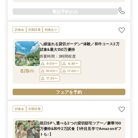
電話予約のみ
試食会
衣装試着
特典あり
＼緑溢れる貸切ガーデン*体験／和牛コース2万
試食&最大150万優待
所要時間：3時間程度
9:00〜
9:30〜
8/9
(
日
)
10:00〜
17:00〜
17:30〜
フェアを予約
試食会
衣装試着
祝日SP＼選べる2つの貸切邸宅ツアー／豪華150
万優待&和牛2万試食【1件目見学でAmazonギフ
トも♪】