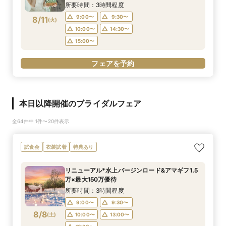
所要時間：3時間程度
9:00〜
9:30〜
8/11
(
火
)
10:00〜
14:30〜
15:00〜
フェアを予約
本日以降開催のブライダルフェア
全64件中 1件〜20件表示
試食会
衣装試着
特典あり
リニューアル*水上バージンロード&アマギフ1.5
万×最大150万優待
所要時間：3時間程度
9:00〜
9:30〜
8/8
(
土
)
10:00〜
13:00〜