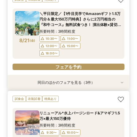
たり相談＆見学会
ジュアル婚×試食会
学＆見積り&会場比較
所要時間：3時間程度
所要時間：3時間程度
所要時間：2時間程度
＼平日限定／【1件目見学でAmazonギフト1.5万
10:30〜
10:30〜
10:30〜
11:00〜
11:00〜
11:00〜
円分＆最大150万円特典】さらに2万円相当の
8/20
8/20
8/20
『和牛コース』無料試食つき！ 演出体験×貸切邸
(
(
(
木
木
木
)
)
)
12:00〜
12:00〜
15:00〜
16:00〜
15:00〜
15:00〜
宅ツアー×見積もり相談会
所要時間：3時間程度
18:00〜
18:00〜
フェアを予約
10:30〜
11:00〜
8/21
(
金
)
フェアを予約
フェアを予約
12:00〜
15:00〜
18:00〜
フェアを予約
同日のほかのフェアを見る（3件）
試食会
試食会
特典あり
衣装試着
特典あり
特典あり
＜初めての式場見学＞心躍る花嫁の第一歩♪ゆっ
<30名までの少人数Wに◎>貸切邸宅で叶えるカ
直前予約OK◆クイック相談会◆90分でParty見
試食会
衣装試着
特典あり
たり相談＆見学会
ジュアル婚×試食会
学＆見積り&会場比較
所要時間：3時間程度
所要時間：3時間程度
所要時間：2時間程度
リニューアル*水上バージンロード&アマギフ1.5
10:30〜
10:30〜
10:30〜
11:00〜
11:00〜
11:00〜
万×最大150万優待
8/21
8/21
8/21
(
(
(
金
金
金
)
)
)
12:00〜
12:00〜
15:00〜
16:00〜
15:00〜
15:00〜
所要時間：3時間程度
18:00〜
18:00〜
9:30〜
10:00〜