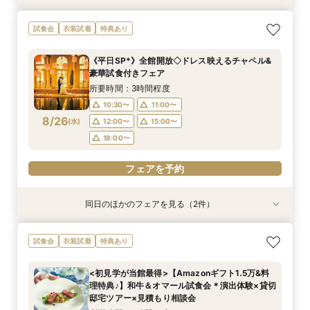
ご予算重視の方へ◆シンプル婚＆パパママ婚◆お
【10～30名*少人数検討の方へ】貸切邸宅で叶え
【全館貸切◇ペット婚におすすめ】豪華試食×
【初見学でも安心♪】会場見学ツアー×絶品試食×
試食会
衣装試着
特典あり
見積徹底サポート
るアットホームW×豪華試食
ペット衣装付フェア
見積り相談会
所要時間：2時間30分程度
所要時間：3時間程度
所要時間：3時間程度
所要時間：3時間程度
《平日SP*》全館開放◇ドレス映えるチャペル&
9:00〜
9:00〜
9:00〜
9:00〜
9:30〜
9:30〜
9:30〜
9:30〜
豪華試食付きフェア
8/23
8/23
8/23
8/23
(
(
(
(
日
日
日
日
)
)
)
)
14:00〜
14:00〜
14:00〜
14:00〜
14:30〜
14:30〜
14:30〜
14:30〜
所要時間：3時間程度
18:00〜
18:00〜
10:30〜
11:00〜
フェアを予約
フェアを予約
8/26
(
水
)
12:00〜
15:00〜
フェアを予約
フェアを予約
18:00〜
フェアを予約
同日のほかのフェアを見る（2件）
試食会
試食会
衣装試着
特典あり
特典あり
＜初めての式場見学＞心躍る花嫁の第一歩♪ゆっ
<30名までの少人数Wに◎>貸切邸宅で叶えるカ
試食会
衣装試着
特典あり
たり相談＆見学会
ジュアル婚×試食会
所要時間：3時間程度
所要時間：3時間程度
<初見学が当館最得>【Amazonギフト1.5万&料
10:30〜
10:30〜
11:00〜
11:00〜
理特典♪】和牛＆オマール試食会＊演出体験×貸切
8/26
8/26
邸宅ツアー×見積もり相談会
(
(
水
水
)
)
12:00〜
12:00〜
15:00〜
15:00〜