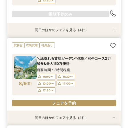
13:30〜
電話予約のみ
同日のほかのフェアを見る（4件）
試食会
試食会
試食会
試食会
特典あり
特典あり
特典あり
特典あり
【料理重視の方へ◎】和牛&オマール試食*料理
ご予算重視の方へ◆シンプル婚＆パパママ婚◆お
【マイナビBIG限定フェア】《初見学におすすめ
【10～30名*少人数検討の方へ】貸切邸宅で叶え
試食会
衣装試着
特典あり
特典付*2.5h相談会
見積徹底サポート
◎》イメージが膨らむ*花嫁ALL体験&絶品試食
るアットホームW×豪華試食
所要時間：3時間程度
所要時間：2時間30分程度
所要時間：3時間程度
所要時間：3時間程度
＼緑溢れる貸切ガーデン*体験／和牛コース2万
9:00〜
9:00〜
9:00〜
9:30〜
10:00〜
9:30〜
9:30〜
9:30〜
試食&最大150万優待
8/8
8/8
8/8
8/8
(
(
(
(
土
土
土
土
)
)
)
)
10:00〜
10:00〜
10:00〜
14:30〜
15:00〜
13:00〜
13:00〜
13:00〜
所要時間：3時間程度
13:30〜
13:30〜
9:00〜
9:30〜
8/9
電話予約のみ
電話予約のみ
(
日
)
10:00〜
17:00〜
電話予約のみ
電話予約のみ
17:30〜
フェアを予約
同日のほかのフェアを見る（4件）
試食会
試食会
試食会
試食会
特典あり
特典あり
特典あり
特典あり