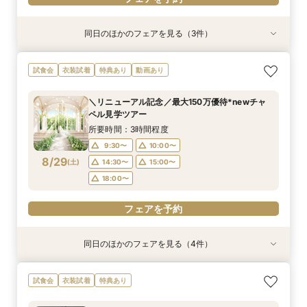
同日のほかのフェアを見る（3件）
試食会
試食会
特典あり
衣装試着
特典あり
特典あり
＜初めての式場見学＞心躍る花嫁の第一歩♪ゆっ
<30名までの少人数Wに◎>貸切邸宅で叶えるカ
直前予約OK◆クイック相談会◆90分でParty見
試食会
衣装試着
特典あり
動画あり
たり相談＆見学会
ジュアル婚×試食会
学＆見積り&会場比較
所要時間：3時間程度
所要時間：3時間程度
所要時間：2時間程度
＼リニューアル記念／最大150万優待*newチャ
10:30〜
10:30〜
10:30〜
11:00〜
11:00〜
11:00〜
ペル見学ツアー
8/28
8/28
8/28
(
(
(
金
金
金
)
)
)
12:00〜
12:00〜
15:00〜
16:00〜
15:00〜
15:00〜
所要時間：3時間程度
18:00〜
18:00〜
9:30〜
10:00〜
フェアを予約
8/29
(
土
)
14:30〜
15:00〜
フェアを予約
フェアを予約
18:00〜
フェアを予約
同日のほかのフェアを見る（4件）
試食会
試食会
試食会
試食会
特典あり
特典あり
特典あり
特典あり
動画あり
【マイナビBIG限定フェア】《初見学におすすめ
【料理重視の方へ◎】和牛&オマール試食*料理
ご予算重視の方へ◆シンプル婚＆パパママ婚◆お
【10～30名*少人数検討の方へ】貸切邸宅で叶え
試食会
衣装試着
特典あり
◎》イメージが膨らむ*花嫁ALL体験&絶品試食
特典付*2.5h相談会
見積徹底サポート
るアットホームW×豪華試食
所要時間：3時間程度
所要時間：3時間程度
所要時間：2時間30分程度
所要時間：3時間程度