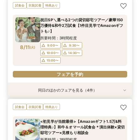
【10～30名*少人数検討の方へ】貸切邸宅で叶え
ご予算重視の方へ◆シンプル婚＆パパママ婚◆お
【初見学でも安心♪】会場見学ツアー×絶品試食×
【全館貸切◇ペット婚におすすめ】豪華試食×
試食会
衣装試着
特典あり
るアットホームW×豪華試食
見積徹底サポート
見積り相談会
ペット衣装付フェア
所要時間：3時間程度
所要時間：2時間30分程度
所要時間：3時間程度
所要時間：3時間程度
祝日SP＼選べる2つの貸切邸宅ツアー／豪華150
9:00〜
9:00〜
9:00〜
9:00〜
9:30〜
9:30〜
9:30〜
9:30〜
万優待&和牛2万試食【1件目見学でAmazonギフ
8/9
8/9
8/9
8/9
トも♪】
(
(
(
(
日
日
日
日
)
)
)
)
10:00〜
10:00〜
14:00〜
17:00〜
13:00〜
13:00〜
14:30〜
17:30〜
所要時間：3時間程度
18:00〜
13:30〜
フェアを予約
フェアを予約
9:00〜
9:30〜
8/11
(
火
)
フェアを予約
フェアを予約
10:00〜
14:30〜
15:00〜
フェアを予約
同日のほかのフェアを見る（4件）
試食会
試食会
試食会
試食会
特典あり
特典あり
特典あり
特典あり
【10～30名*少人数検討の方へ】貸切邸宅で叶え
【料理重視の方へ◎】和牛&オマール試食*料理
ご予算重視の方へ◆シンプル婚＆パパママ婚◆お
【マイナビBIG限定フェア】《初見学におすすめ
試食会
衣装試着
特典あり
るアットホームW×豪華試食
特典付*2.5h相談会
見積徹底サポート
◎》イメージが膨らむ*花嫁ALL体験&絶品試食
所要時間：3時間程度
所要時間：3時間程度
所要時間：2時間30分程度
所要時間：3時間程度
<初見学が当館最得>【Amazonギフト1.5万&料
9:00〜
9:00〜
9:00〜
9:30〜
10:00〜
9:30〜
9:30〜
9:30〜
理特典♪】和牛＆オマール試食会＊演出体験×貸切
8/11
8/11
8/11
8/11
邸宅ツアー×見積もり相談会
(
(
(
(
火
火
火
火
)
)
)
)
10:00〜
10:00〜
10:00〜
14:30〜
13:00〜
15:00〜
13:00〜
14:30〜
所要時間：3時間程度