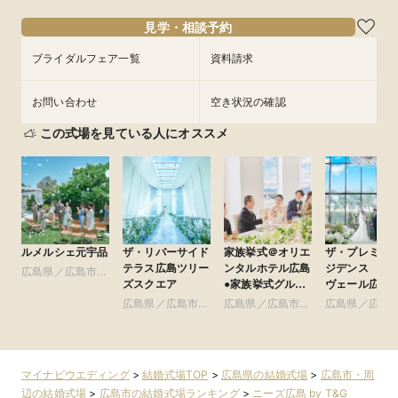
18:00〜
18:00〜
フェアを予約
見学・相談予約
フェアを予約
フェアを予約
ブライダルフェア一覧
資料請求
お問い合わせ
空き状況の確認
この式場を見ている人にオススメ
ルメルシェ元宇品
ザ・リバーサイド
家族挙式＠オリエ
ザ・プレミア
テラス広島ツリー
ンタルホテル広島
ジデンス ラ
広島県／広島市・
ズスクエア
●家族挙式グルー
ヴェール広島
周辺
プ
広島県／広島市・
広島県／広島市・
広島県／広島
周辺
周辺
周辺
マイナビウエディング
>
結婚式場TOP
>
広島県の結婚式場
>
広島市・周
辺の結婚式場
>
広島市の結婚式場ランキング
>
ニーズ広島 by T&G