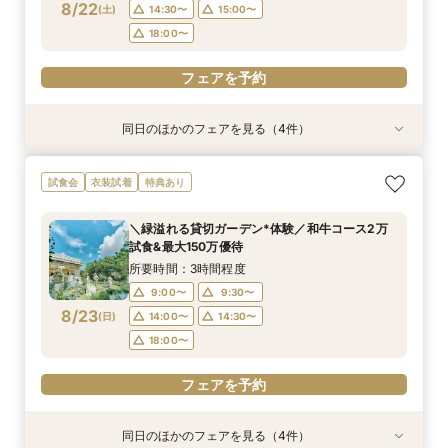
フェアを予約
8/22
(
土
)
14:30〜
15:00〜
フェアを予約
フェアを予約
18:00〜
フェアを予約
同日のほかのフェアを見る（4件）
試食会
試食会
試食会
試食会
特典あり
特典あり
特典あり
特典あり
動画あり
【マイナビBIG限定フェア】《初見学におすすめ
【料理重視の方へ◎】和牛&オマール試食*料理
ご予算重視の方へ◆シンプル婚＆パパママ婚◆お
【10～30名*少人数検討の方へ】貸切邸宅で叶え
試食会
衣装試着
特典あり
◎》イメージが膨らむ*花嫁ALL体験&絶品試食
特典付*2.5h相談会
見積徹底サポート
るアットホームW×豪華試食
所要時間：3時間程度
所要時間：3時間程度
所要時間：2時間30分程度
所要時間：3時間程度
＼緑溢れる貸切ガーデン*体験／和牛コース2万
9:00〜
9:00〜
9:30〜
9:30〜
10:00〜
10:00〜
9:30〜
9:30〜
試食&最大150万優待
8/22
8/22
8/22
8/22
(
(
(
(
土
土
土
土
)
)
)
)
14:00〜
14:00〜
14:30〜
14:30〜
15:00〜
15:00〜
14:30〜
14:30〜
所要時間：3時間程度
18:00〜
18:00〜
9:00〜
9:30〜
フェアを予約
フェアを予約
8/23
(
日
)
14:00〜
14:30〜
フェアを予約
フェアを予約
18:00〜
フェアを予約
同日のほかのフェアを見る（4件）
試食会
試食会
試食会
試食会
特典あり
特典あり
特典あり
特典あり