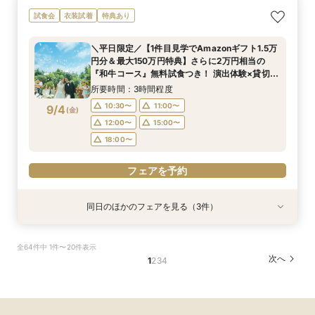
＜初めての式場見学＞心躍る花嫁の第一歩♪ゆっ
<30名までの少人数Wに◎>貸切邸宅で叶えるカ
直前予約OK◆クイック相談会◆90分でParty見
試食会
衣装試着
特典あり
たり相談＆見学会
ジュアル婚×試食会
学＆見積り&会場比較
所要時間：3時間程度
所要時間：3時間程度
所要時間：2時間程度
＼平日限定／【1件目見学でAmazonギフト1.5万
10:30〜
10:30〜
10:30〜
11:00〜
11:00〜
11:00〜
円分＆最大150万円特典】さらに2万円相当の
9/3
9/3
9/3
『和牛コース』無料試食つき！ 演出体験×貸切邸
(
(
(
木
木
木
)
)
)
12:00〜
12:00〜
15:00〜
16:00〜
15:00〜
15:00〜
宅ツアー×見積もり相談会
所要時間：3時間程度
18:00〜
18:00〜
フェアを予約
10:30〜
11:00〜
9/4
(
金
)
フェアを予約
フェアを予約
12:00〜
15:00〜
18:00〜
フェアを予約
同日のほかのフェアを見る（3件）
試食会
試食会
特典あり
衣装試着
特典あり
特典あり
＜初めての式場見学＞心躍る花嫁の第一歩♪ゆっ
<30名までの少人数Wに◎>貸切邸宅で叶えるカ
直前予約OK◆クイック相談会◆90分でParty見
全64件中 1件〜20件表示
たり相談＆見学会
ジュアル婚×試食会
学＆見積り&会場比較
次へ
1
2
3
4
所要時間：3時間程度
所要時間：3時間程度
所要時間：2時間程度
10:30〜
10:30〜
10:30〜
11:00〜
11:00〜
11:00〜
9/4
9/4
9/4
(
(
(
金
金
金
)
)
)
12:00〜
12:00〜
15:00〜
16:00〜
15:00〜
15:00〜