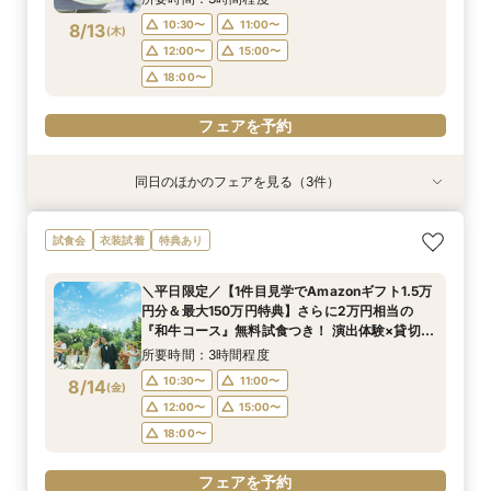
15:00〜
13:30〜
フェアを予約
フェアを予約
10:30〜
11:00〜
8/13
(
木
)
フェアを予約
フェアを予約
12:00〜
15:00〜
18:00〜
フェアを予約
同日のほかのフェアを見る（3件）
試食会
試食会
特典あり
衣装試着
特典あり
特典あり
＜初めての式場見学＞心躍る花嫁の第一歩♪ゆっ
<30名までの少人数Wに◎>貸切邸宅で叶えるカ
直前予約OK◆クイック相談会◆90分でParty見
試食会
衣装試着
特典あり
たり相談＆見学会
ジュアル婚×試食会
学＆見積り&会場比較
所要時間：3時間程度
所要時間：3時間程度
所要時間：2時間程度
＼平日限定／【1件目見学でAmazonギフト1.5万
10:30〜
10:30〜
10:30〜
11:00〜
11:00〜
11:00〜
円分＆最大150万円特典】さらに2万円相当の
8/13
8/13
8/13
『和牛コース』無料試食つき！ 演出体験×貸切邸
(
(
(
木
木
木
)
)
)
12:00〜
12:00〜
15:00〜
16:00〜
15:00〜
15:00〜
宅ツアー×見積もり相談会
所要時間：3時間程度
18:00〜
18:00〜
フェアを予約
10:30〜
11:00〜
8/14
(
金
)
フェアを予約
フェアを予約
12:00〜
15:00〜
18:00〜
フェアを予約