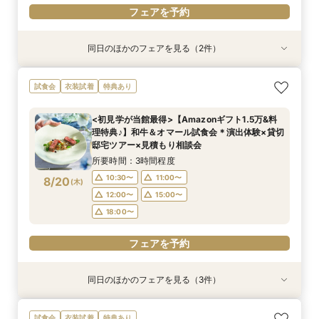
フェアを予約
同日のほかのフェアを見る（2件）
試食会
試食会
衣装試着
特典あり
特典あり
＜初めての式場見学＞心躍る花嫁の第一歩♪ゆっ
<30名までの少人数Wに◎>貸切邸宅で叶えるカ
試食会
衣装試着
特典あり
たり相談＆見学会
ジュアル婚×試食会
所要時間：3時間程度
所要時間：3時間程度
<初見学が当館最得>【Amazonギフト1.5万&料
10:30〜
10:30〜
11:00〜
11:00〜
理特典♪】和牛＆オマール試食会＊演出体験×貸切
8/19
8/19
邸宅ツアー×見積もり相談会
(
(
水
水
)
)
12:00〜
12:00〜
15:00〜
15:00〜
所要時間：3時間程度
18:00〜
18:00〜
10:30〜
11:00〜
8/20
(
木
)
フェアを予約
フェアを予約
12:00〜
15:00〜
18:00〜
フェアを予約
同日のほかのフェアを見る（3件）
試食会
試食会
特典あり
衣装試着
特典あり
特典あり
＜初めての式場見学＞心躍る花嫁の第一歩♪ゆっ
<30名までの少人数Wに◎>貸切邸宅で叶えるカ
直前予約OK◆クイック相談会◆90分でParty見
試食会
衣装試着
特典あり