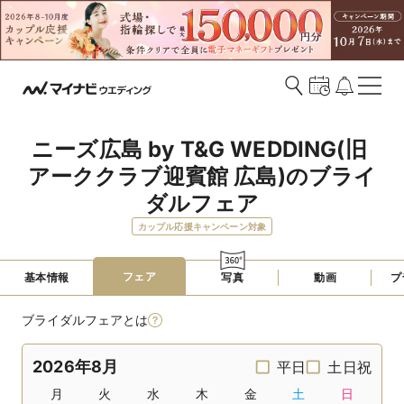
ニーズ広島 by T&G WEDDING(旧 
アーククラブ迎賓館 広島)のブライ
ダルフェア
カップル応援キャンペーン対象
フェア
基本情報
写真
動画
プ
ブライダルフェアとは
2026年8月
平日
土日祝
月
火
水
木
金
土
日