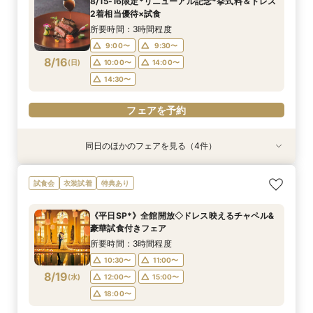
8/15-16限定*リニューアル記念*挙式料＆ドレス
9:00〜
9:00〜
9:00〜
9:30〜
10:00〜
9:30〜
9:30〜
9:30〜
2着相当優待×試食
8/15
8/15
8/15
8/15
(
(
(
(
土
土
土
土
)
)
)
)
10:00〜
10:00〜
10:00〜
14:30〜
13:00〜
15:00〜
13:00〜
14:30〜
所要時間：3時間程度
15:00〜
13:30〜
9:00〜
9:30〜
フェアを予約
フェアを予約
8/16
(
日
)
10:00〜
14:00〜
フェアを予約
フェアを予約
14:30〜
フェアを予約
同日のほかのフェアを見る（4件）
試食会
試食会
試食会
試食会
特典あり
特典あり
特典あり
特典あり
【10～30名*少人数検討の方へ】貸切邸宅で叶え
ご予算重視の方へ◆シンプル婚＆パパママ婚◆お
【全館貸切◇ペット婚におすすめ】豪華試食×
【初見学でも安心♪】会場見学ツアー×絶品試食×
試食会
衣装試着
特典あり
るアットホームW×豪華試食
見積徹底サポート
ペット衣装付フェア
見積り相談会
所要時間：3時間程度
所要時間：2時間30分程度
所要時間：3時間程度
所要時間：3時間程度
《平日SP*》全館開放◇ドレス映えるチャペル&
9:00〜
9:00〜
9:00〜
9:00〜
9:30〜
9:30〜
9:30〜
9:30〜
豪華試食付きフェア
8/16
8/16
8/16
8/16
(
(
(
(
日
日
日
日
)
)
)
)
10:00〜
14:00〜
14:00〜
14:00〜
13:00〜
14:30〜
14:30〜
14:30〜
所要時間：3時間程度
18:00〜
13:30〜
10:30〜
11:00〜
フェアを予約
フェアを予約
8/19
(
水
)
12:00〜
15:00〜
フェアを予約
フェアを予約
18:00〜