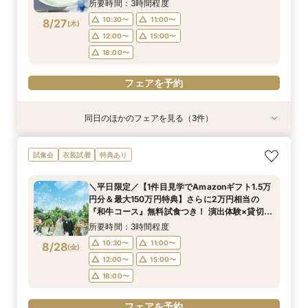
所要時間：3時間程度
18:00〜
18:00〜
10:30〜
11:00〜
8/27
(
木
)
フェアを予約
フェアを予約
12:00〜
15:00〜
18:00〜
フェアを予約
同日のほかのフェアを見る（3件）
試食会
試食会
特典あり
衣装試着
特典あり
特典あり
＜初めての式場見学＞心躍る花嫁の第一歩♪ゆっ
<30名までの少人数Wに◎>貸切邸宅で叶えるカ
直前予約OK◆クイック相談会◆90分でParty見
試食会
衣装試着
特典あり
たり相談＆見学会
ジュアル婚×試食会
学＆見積り&会場比較
所要時間：3時間程度
所要時間：3時間程度
所要時間：2時間程度
＼平日限定／【1件目見学でAmazonギフト1.5万
10:30〜
10:30〜
10:30〜
11:00〜
11:00〜
11:00〜
円分＆最大150万円特典】さらに2万円相当の
8/27
8/27
8/27
『和牛コース』無料試食つき！ 演出体験×貸切邸
(
(
(
木
木
木
)
)
)
12:00〜
12:00〜
15:00〜
16:00〜
15:00〜
15:00〜
宅ツアー×見積もり相談会
所要時間：3時間程度
18:00〜
18:00〜
フェアを予約
10:30〜
11:00〜
8/28
(
金
)
フェアを予約
フェアを予約
12:00〜
15:00〜
18:00〜
フェアを予約