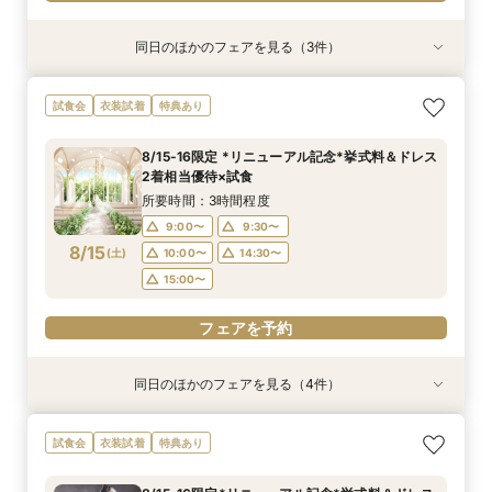
同日のほかのフェアを見る（3件）
試食会
試食会
特典あり
衣装試着
特典あり
特典あり
＜初めての式場見学＞心躍る花嫁の第一歩♪ゆっ
<30名までの少人数Wに◎>貸切邸宅で叶えるカ
直前予約OK◆クイック相談会◆90分でParty見
試食会
衣装試着
特典あり
たり相談＆見学会
ジュアル婚×試食会
学＆見積り&会場比較
所要時間：3時間程度
所要時間：3時間程度
所要時間：2時間程度
8/15-16限定 *リニューアル記念*挙式料＆ドレス
10:30〜
10:30〜
10:30〜
11:00〜
11:00〜
11:00〜
2着相当優待×試食
8/14
8/14
8/14
(
(
(
金
金
金
)
)
)
12:00〜
12:00〜
15:00〜
16:00〜
15:00〜
15:00〜
所要時間：3時間程度
18:00〜
18:00〜
9:00〜
9:30〜
フェアを予約
8/15
(
土
)
10:00〜
14:30〜
フェアを予約
フェアを予約
15:00〜
フェアを予約
同日のほかのフェアを見る（4件）
試食会
試食会
試食会
試食会
特典あり
特典あり
特典あり
特典あり
【10～30名*少人数検討の方へ】貸切邸宅で叶え
【料理重視の方へ◎】和牛&オマール試食*料理
ご予算重視の方へ◆シンプル婚＆パパママ婚◆お
【マイナビBIG限定フェア】《初見学におすすめ
試食会
衣装試着
特典あり
るアットホームW×豪華試食
特典付*2.5h相談会
見積徹底サポート
◎》イメージが膨らむ*花嫁ALL体験&絶品試食
所要時間：3時間程度
所要時間：3時間程度
所要時間：2時間30分程度
所要時間：3時間程度