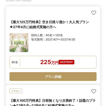
全13件中 1件〜13件表示
【最大125万円特典】空き日残り僅か！大人気プラン
★27年4月に結婚式実施の方へ
招待人数：
40名〜120名
挙式期間：
2027/4/1〜2027/4/30
225
60
名
万
円
95万円OFF
プラン詳細
イチオシ
【最大100万円特典】日程無くなり次第終了！話題のプラ
ン★27年5月~27年6月に結婚式実施の方へ