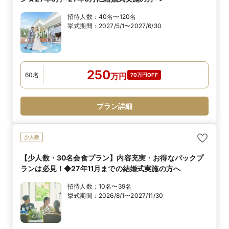
招待人数：
40名〜120名
挙式期間：
2027/5/1〜2027/6/30
250
60
名
万
円
70万円OFF
プラン詳細
少人数
【少人数・30名会食プラン】内容充実・お得なパックプ
ランは必見！◆27年11月までの結婚式実施の方へ
招待人数：
10名〜39名
挙式期間：
2026/8/1〜2027/11/30