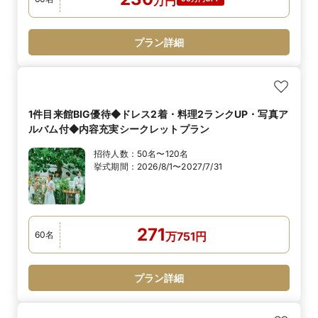
万
円
プラン詳細
1件目来館BIG優待◆ドレス2着・料理2ランクUP・写真ア
ルバム付◆内容充実シークレットプラン
招待人数：
50名〜120名
挙式期間：
2026/8/1〜2027/7/31
271
60
名
万
751
円
プラン詳細