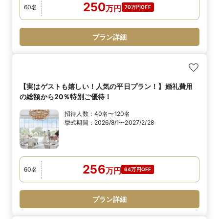
250
60
名
万
円
70万円OFF
プラン詳細
【実はゲストも嬉しい！人気の平日プラン！】婚礼費用
の総額から20％特別ご優待！
招待人数：
40名〜120名
挙式期間：
2026/8/1〜2027/2/28
256
60
名
万
円
64万円OFF
プラン詳細