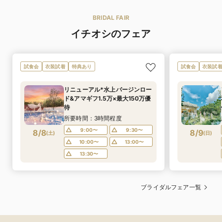
BRIDAL FAIR
イチオシのフェア
試食会
衣装試着
特典あり
試食会
衣装試
リニューアル*水上バージンロー
ド&アマギフ1.5万×最大150万優
待
所要時間：3時間程度
9:00〜
9:30〜
8/8
8/9
(
土
)
(
日
)
10:00〜
13:00〜
13:30〜
ブライダルフェア一覧