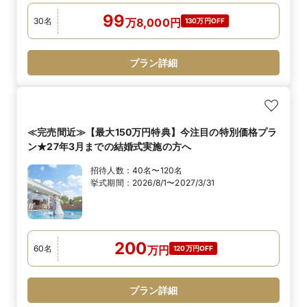
99
30
名
万
8,000
円
130万円OFF
プラン詳細
≪完売間近≫【最大150万円特典】今注目の特別価格プラ
ン★27年3月までの結婚式実施の方へ
招待人数：
40名〜120名
挙式期間：
2026/8/1〜2027/3/31
200
60
名
万
円
120万円OFF
プラン詳細