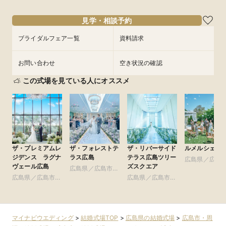
見学・相談予約
ブライダルフェア一覧
資料請求
お問い合わせ
空き状況の確認
この式場を見ている人にオススメ
ザ・プレミアムレ
ザ・フォレストテ
ザ・リバーサイド
ルメルシェ元
ジデンス ラグナ
ラス広島
テラス広島ツリー
広島県／広島
ヴェール広島
ズスクエア
広島県／広島市・
周辺
広島県／広島市・
周辺
広島県／広島市・
周辺
周辺
マイナビウエディング
>
結婚式場TOP
>
広島県の結婚式場
>
広島市・周