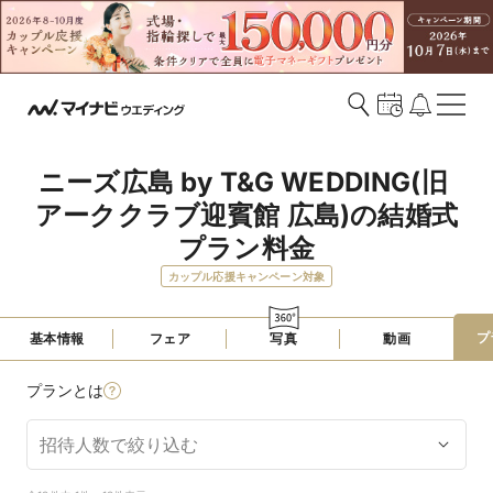
ニーズ広島 by T&G WEDDING(旧 
アーククラブ迎賓館 広島)の結婚式
プラン料金
カップル応援キャンペーン対象
プ
基本情報
フェア
写真
動画
プランとは