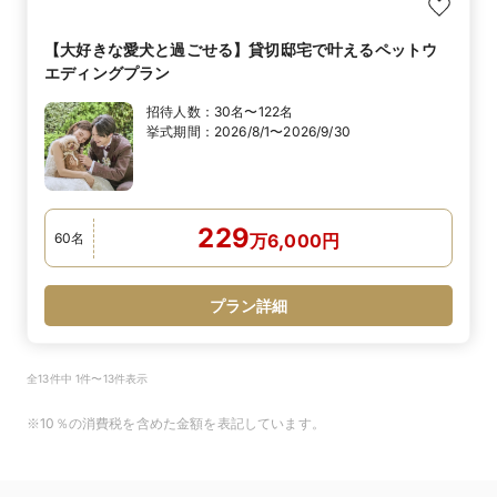
【大好きな愛犬と過ごせる】貸切邸宅で叶えるペットウ
エディングプラン
招待人数：
30名〜122名
挙式期間：
2026/8/1〜2026/9/30
229
60
名
万
6,000
円
プラン詳細
全13件中 1件〜13件表示
※10％の消費税を含めた金額を表記しています。