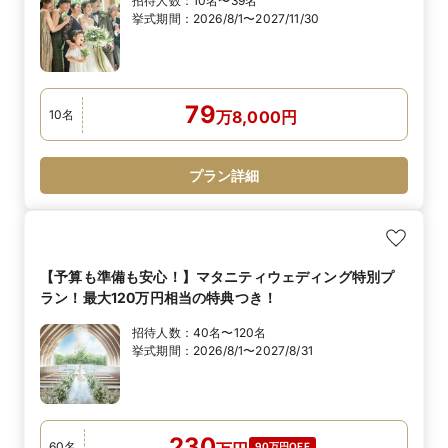
招待人数：
10名〜39名
挙式期間：
2026/8/1〜2027/11/30
79
10
名
万
8,000
円
プラン詳細
【予算も準備も安心！】マタニティウェディング特別プ
ラン！最大120万円相当の特典つき！
招待人数：
40名〜120名
挙式期間：
2026/8/1〜2027/8/31
230
60
名
90万円OFF