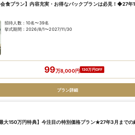
名会食プラン】内容充実・お得なパックプランは必見！◆27年1
招待人数：
10名〜39名
挙式期間：
2026/8/1〜2027/11/30
99
130万円OFF
万
8,000
円
プラン詳細
最大150万円特典】今注目の特別価格プラン★27年3月まで