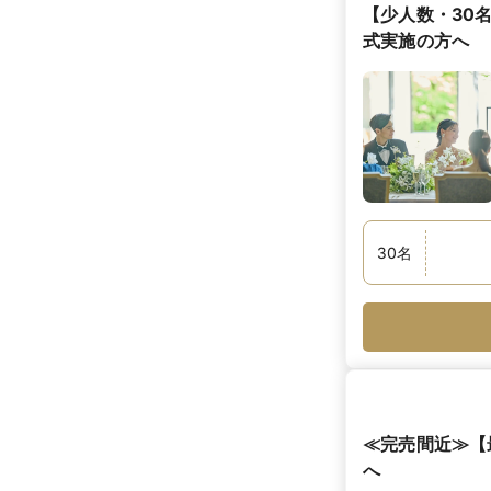
【少人数・30
式実施の方へ
30
名
≪完売間近≫【
へ