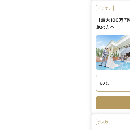
イチオシ
【最大100万
施の方へ
60
名
少人数