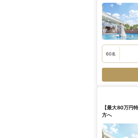
60
名
【最大80万円
方へ