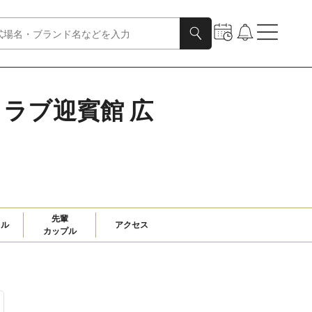
ククラブ迎賓館 広
先輩

ャル
アクセス
カップル