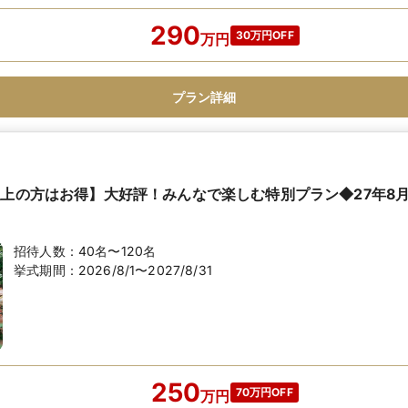
290
30万円OFF
万
円
プラン詳細
以上の方はお得】大好評！みんなで楽しむ特別プラン◆27年8
招待人数：
40名〜120名
挙式期間：
2026/8/1〜2027/8/31
250
70万円OFF
万
円