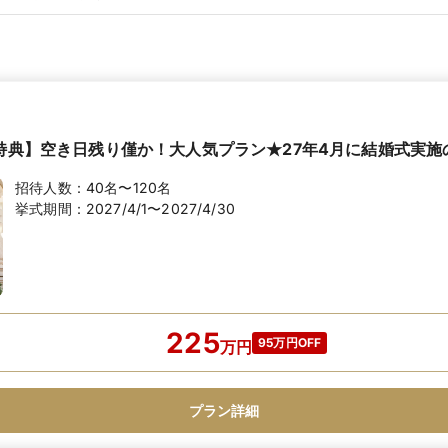
円特典】空き日残り僅か！大人気プラン★27年4月に結婚式実施
招待人数：
40名〜120名
挙式期間：
2027/4/1〜2027/4/30
225
95万円OFF
万
円
プラン詳細