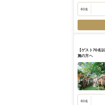
60
名
【ゲスト70名
施の方へ
60
名