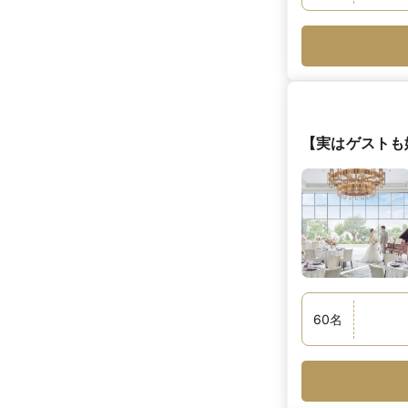
【実はゲストも
60
名