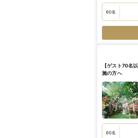
60
名
【ゲスト70名
施の方へ
60
名