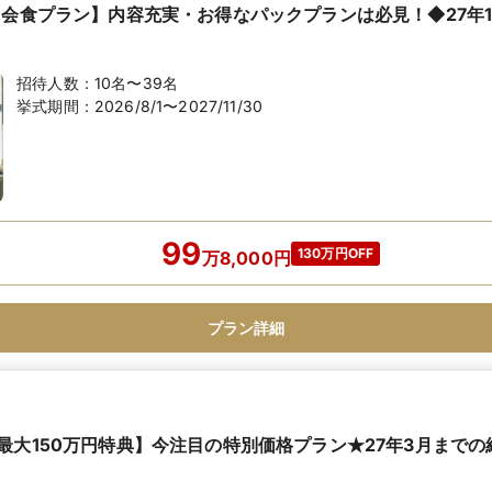
名会食プラン】内容充実・お得なパックプランは必見！◆27年1
招待人数：
10名〜39名
挙式期間：
2026/8/1〜2027/11/30
99
130万円OFF
万
8,000
円
プラン詳細
最大150万円特典】今注目の特別価格プラン★27年3月まで