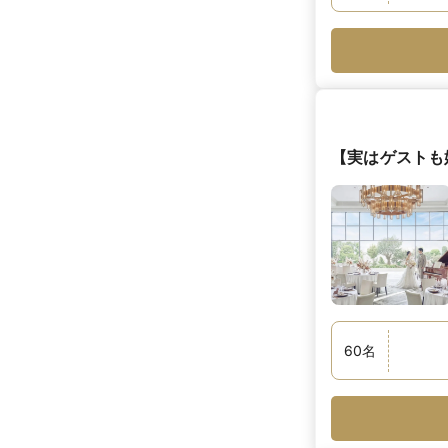
【実はゲストも
60
名