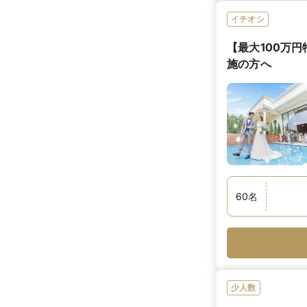
イチオシ
【最大100万
施の方へ
60
名
少人数