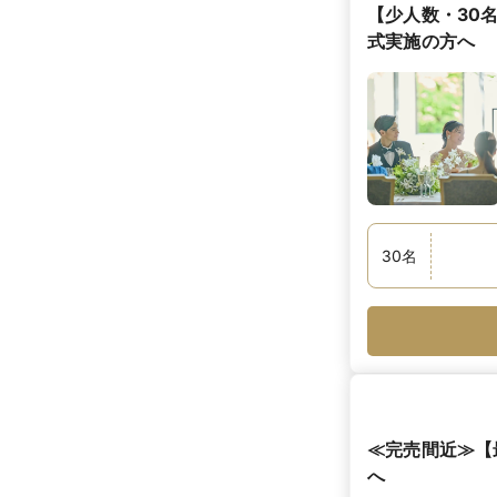
【少人数・30
式実施の方へ
30
名
≪完売間近≫【
へ