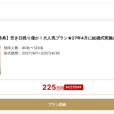
円特典】空き日残り僅か！大人気プラン★27年4月に結婚式実施
招待人数：
40名〜120名
挙式期間：
2027/4/1〜2027/4/30
225
95万円OFF
万
円
プラン詳細