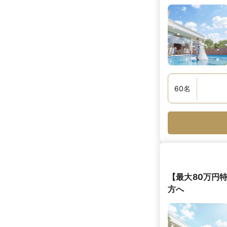
60
名
【最大80万円
方へ