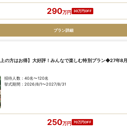
290
30万円OFF
万
円
プラン詳細
以上の方はお得】大好評！みんなで楽しむ特別プラン◆27年8
招待人数：
40名〜120名
挙式期間：
2026/8/1〜2027/8/31
250
70万円OFF
万
円