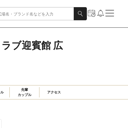
ククラブ迎賓館 広
先輩

ャル
アクセス
カップル