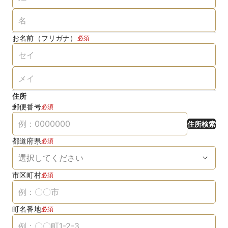
お名前（フリガナ）
必須
住所
郵便番号
必須
住所検索
都道府県
必須
市区町村
必須
町名番地
必須