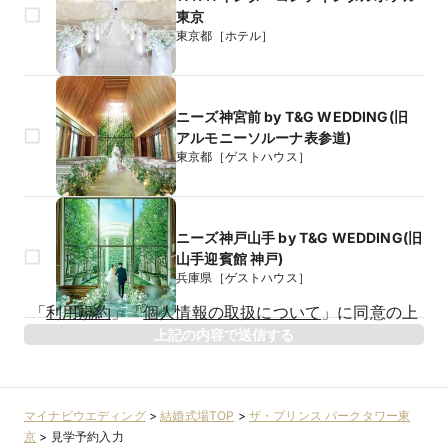
東京
東京都［ホテル］
ニーズ神宮前 by T&G WEDDING(旧
アルモニーソルーナ表参道)
東京都［ゲストハウス］
ニーズ神戸山手 by T&G WEDDING(旧
山手迎賓館 神戸)
兵庫県［ゲストハウス］
生年月日
「
利用規約
」
「
個人情報の取扱について
」
に同意の上
年
上記の内容で送信する
相手のお名前
マイナビウエディング
>
結婚式場TOP
>
ザ・プリンス パークタワー東
京
>
見学予約入力