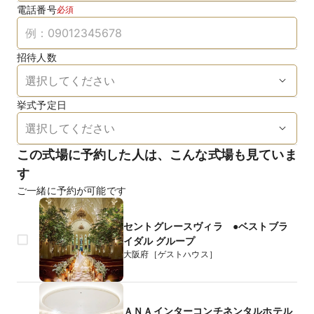
電話番号
必須
招待人数
挙式予定日
この式場に予約した人は、こんな式場も見ていま
す
ご一緒に予約が可能です
セントグレースヴィラ ●ベストブラ
イダル グループ
大阪府［ゲストハウス］
ＡＮＡインターコンチネンタルホテル