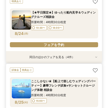
【少人数での結婚式にオススメ！】じっくりご見
ここしかない★【船上で楽しむウェディングパー
【★土日限定★】ゆったり船内見学＆ウェディン
幸せの航海を♪【スイーツ×５０分クルーズ】１件
【＃海が見える】船上フォトウェディングが熱
【オンライン相談会】お手軽３Dウォークでご見
特典あり
学×アットホームパーティー相談フェア
ティー】豪華フレンチ試食×サンセットクルージ
グクルーズ相談会
目来館にお勧め！
い！フォト相談会
学♪運命の会場がここに・・★
ング体験 相談会
所要時間：2時間30分程度
所要時間：3時間程度
所要時間：3時間30分程度
所要時間：2時間程度
所要時間：2時間程度
【★平日限定★】ゆったり船内見学＆ウェディン
所要時間：4時間30分程度
10:30〜
13:30〜
9:00〜
9:00〜
9:00〜
10:30〜
10:30〜
10:30〜
13:00〜
グクルーズ相談会
15:00〜
8/23
8/23
8/23
8/23
8/23
8/23
(
(
(
(
(
(
日
日
日
日
日
日
)
)
)
)
)
)
15:00〜
15:00〜
所要時間：4時間30分程度
10:30〜
14:00〜
フェアを予約
フェアを予約
フェアを予約
フェアを予約
フェアを予約
フェアを予約
8/24
(
月
)
フェアを予約
同日のほかのフェアを見る（4件）
試食会
試食会
特典あり
特典あり
特典あり
特典あり
【非日常空間へようこそ♪】豪華フレンチ試食×ラ
ここしかない★【船上で楽しむウェディングパー
【少人数での結婚式にオススメ！】じっくりご見
【オンライン相談会】お手軽３Dウォークでご見
試食会
特典あり
ンチクルーズ体験×プラン特別特典付き相談会
ティー】豪華フレンチ試食×サンセットクルージ
学×アットホームパーティー相談フェア
学♪運命の会場がここに・・★
【船上で楽しむウェディングパーティー】
ング体験 相談会
所要時間：2時間30分程度
所要時間：2時間程度
ここしかない★【船上で楽しむウェディングパー
所要時間：4時間30分程度
所要時間：4時間30分程度
10:30〜
9:00〜
10:30〜
13:00〜
ティー】豪華フレンチ試食×サンセットクルージ
10:30〜
15:00〜
8/24
8/24
8/24
8/24
ング体験 相談会
(
(
(
(
月
月
月
月
)
)
)
)
15:00〜
所要時間：4時間30分程度
フェアを予約
フェアを予約
フェアを予約
フェアを予約
15:00〜
8/25
(
火
)