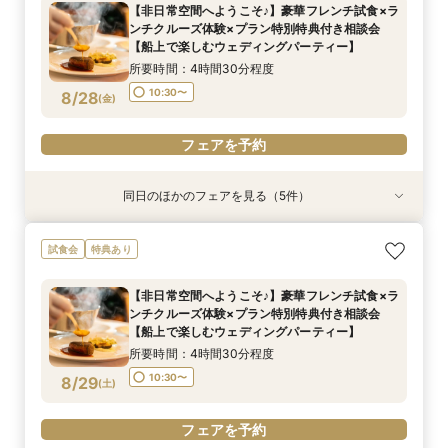
【非日常空間へようこそ♪】豪華フレンチ試食×ラ
10:30〜
13:30〜
9:00〜
10:30〜
13:00〜
ンチクルーズ体験×プラン特別特典付き相談会
8/27
8/27
8/27
【船上で楽しむウェディングパーティー】
(
(
(
木
木
木
)
)
)
15:00〜
所要時間：4時間30分程度
フェアを予約
フェアを予約
フェアを予約
10:30〜
8/28
(
金
)
フェアを予約
同日のほかのフェアを見る（5件）
試食会
特典あり
特典あり
特典あり
特典あり
ここしかない★【船上で楽しむウェディングパー
【少人数での結婚式にオススメ！】じっくりご見
【★平日限定★】ゆったり船内見学＆ウェディン
【＃海が見える】船上フォトウェディングが熱
【オンライン相談会】お手軽３Dウォークでご見
試食会
特典あり
ティー】豪華フレンチ試食×サンセットクルージ
学×アットホームパーティー相談フェア
グクルーズ相談会
い！フォト相談会
学♪運命の会場がここに・・★
ング体験 相談会
所要時間：2時間30分程度
所要時間：4時間30分程度
所要時間：2時間程度
所要時間：2時間程度
【非日常空間へようこそ♪】豪華フレンチ試食×ラ
所要時間：4時間30分程度
10:30〜
10:30〜
9:00〜
9:00〜
14:00〜
10:30〜
10:30〜
13:00〜
ンチクルーズ体験×プラン特別特典付き相談会
15:00〜
8/28
8/28
8/28
8/28
8/28
【船上で楽しむウェディングパーティー】
(
(
(
(
(
金
金
金
金
金
)
)
)
)
)
15:00〜
所要時間：4時間30分程度
フェアを予約
フェアを予約
フェアを予約
フェアを予約
フェアを予約
10:30〜
8/29
(
土
)
フェアを予約