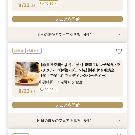
フェアを予約
フェアを予約
フェアを予約
フェアを予約
フェアを予約
10:30〜
8/22
(
土
)
フェアを予約
同日のほかのフェアを見る（4件）
特典あり
試食会
特典あり
特典あり
特典あり
【少人数での結婚式にオススメ！】じっくりご見
ここしかない★【船上で楽しむウェディングパー
【★土日限定★】ゆったり船内見学＆ウェディン
【オンライン相談会】お手軽３Dウォークでご見
試食会
特典あり
学×アットホームパーティー相談フェア
ティー】豪華フレンチ試食×サンセットクルージ
グクルーズ相談会
学♪運命の会場がここに・・★
ング体験 相談会
所要時間：2時間30分程度
所要時間：3時間程度
所要時間：2時間程度
【非日常空間へようこそ♪】豪華フレンチ試食×ラ
所要時間：4時間30分程度
10:30〜
9:00〜
9:00〜
10:30〜
10:30〜
13:00〜
ンチクルーズ体験×プラン特別特典付き相談会
15:00〜
8/22
8/22
8/22
8/22
【船上で楽しむウェディングパーティー】
(
(
(
(
土
土
土
土
)
)
)
)
15:00〜
15:00〜
所要時間：4時間30分程度
フェアを予約
フェアを予約
フェアを予約
フェアを予約
10:30〜
8/23
(
日
)
フェアを予約
同日のほかのフェアを見る（6件）
特典あり
試食会
特典あり
試食会
特典あり
特典あり
特典あり