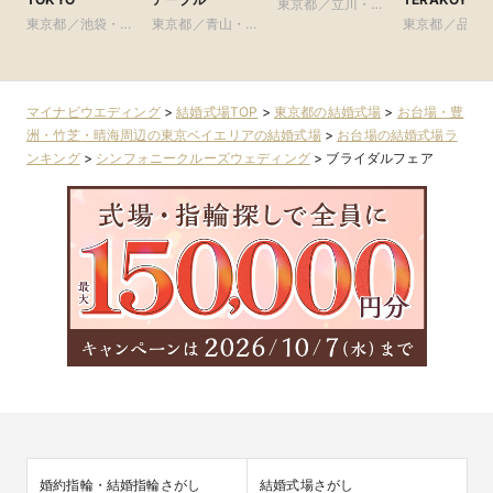
東京都／立川・八
東京都／池袋・練
東京都／青山・表
王子・町田・23
東京都／品川
馬・文京・板橋
参道・渋谷・原宿
区以外
黒・浜松町・
谷
マイナビウエディング
>
結婚式場TOP
>
東京都の結婚式場
>
お台場・豊
洲・竹芝・晴海周辺の東京ベイエリアの結婚式場
>
お台場の結婚式場ラ
ンキング
>
シンフォニークルーズウェディング
>
ブライダルフェア
婚約指輪・結婚指輪さがし
結婚式場さがし