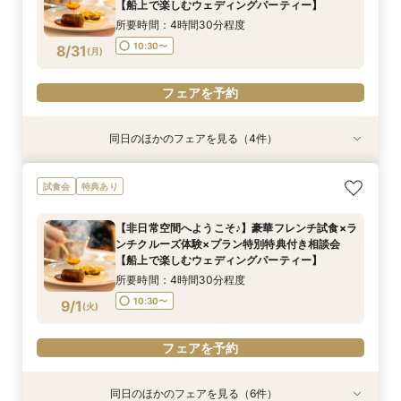
8/30
8/30
8/30
8/30
8/30
8/30
【船上で楽しむウェディングパーティー】
(
(
(
(
(
(
日
日
日
日
日
日
)
)
)
)
)
)
15:00〜
15:00〜
所要時間：4時間30分程度
フェアを予約
フェアを予約
フェアを予約
フェアを予約
フェアを予約
フェアを予約
10:30〜
8/31
(
月
)
フェアを予約
同日のほかのフェアを見る（4件）
試食会
特典あり
特典あり
特典あり
特典あり
ここしかない★【船上で楽しむウェディングパー
【少人数での結婚式にオススメ！】じっくりご見
【★平日限定★】ゆったり船内見学＆ウェディン
【オンライン相談会】お手軽３Dウォークでご見
試食会
特典あり
ティー】豪華フレンチ試食×サンセットクルージ
学×アットホームパーティー相談フェア
グクルーズ相談会
学♪運命の会場がここに・・★
ング体験 相談会
所要時間：2時間30分程度
所要時間：4時間30分程度
所要時間：2時間程度
【非日常空間へようこそ♪】豪華フレンチ試食×ラ
所要時間：4時間30分程度
10:30〜
10:30〜
9:00〜
14:00〜
10:30〜
13:00〜
ンチクルーズ体験×プラン特別特典付き相談会
15:00〜
8/31
8/31
8/31
8/31
【船上で楽しむウェディングパーティー】
(
(
(
(
月
月
月
月
)
)
)
)
15:00〜
所要時間：4時間30分程度
フェアを予約
フェアを予約
フェアを予約
フェアを予約
10:30〜
9/1
(
火
)
フェアを予約
同日のほかのフェアを見る（6件）
試食会
特典あり
特典あり
試食会
特典あり
特典あり
特典あり