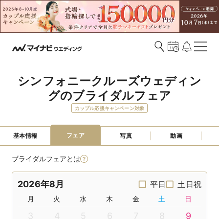
シンフォニークルーズウェディン
グのブライダルフェア
カップル応援キャンペーン対象
フェア
基本情報
写真
動画
ブライダルフェアとは
2026年8月
平日
土日祝
月
火
水
木
金
土
日
3
4
5
6
7
8
9