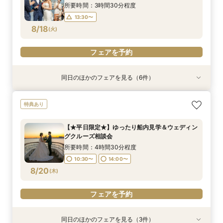
10:30〜
8/17
8/17
8/17
8/17
(
(
(
(
月
月
月
月
)
)
)
)
15:00〜
所要時間：3時間30分程度
13:30〜
フェアを予約
フェアを予約
フェアを予約
フェアを予約
8/18
(
火
)
フェアを予約
同日のほかのフェアを見る（6件）
試食会
試食会
特典あり
特典あり
特典あり
特典あり
特典あり
【非日常空間へようこそ♪】豪華フレンチ試食×ラ
ここしかない★【船上で楽しむウェディングパー
【少人数での結婚式にオススメ！】じっくりご見
【★平日限定★】ゆったり船内見学＆ウェディン
【＃海が見える】船上フォトウェディングが熱
【オンライン相談会】お手軽３Dウォークでご見
特典あり
ンチクルーズ体験×プラン特別特典付き相談会
ティー】豪華フレンチ試食×サンセットクルージ
学×アットホームパーティー相談フェア
グクルーズ相談会
い！フォト相談会
学♪運命の会場がここに・・★
【船上で楽しむウェディングパーティー】
ング体験 相談会
所要時間：2時間30分程度
所要時間：4時間30分程度
所要時間：2時間程度
所要時間：2時間程度
【★平日限定★】ゆったり船内見学＆ウェディン
所要時間：4時間30分程度
所要時間：4時間30分程度
10:30〜
10:30〜
9:00〜
9:00〜
14:00〜
10:30〜
10:30〜
13:00〜
グクルーズ相談会
10:30〜
15:00〜
8/18
8/18
8/18
8/18
8/18
8/18
(
(
(
(
(
(
火
火
火
火
火
火
)
)
)
)
)
)
15:00〜
所要時間：4時間30分程度
10:30〜
14:00〜
フェアを予約
フェアを予約
フェアを予約
フェアを予約
フェアを予約
フェアを予約
8/20
(
木
)
フェアを予約
同日のほかのフェアを見る（3件）
特典あり
試食会
特典あり
特典あり