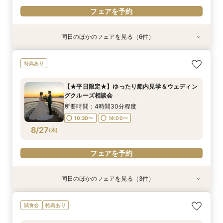
フェアを予約
同日のほかのフェアを見る（6件）
試食会
特典あり
特典あり
試食会
特典あり
特典あり
特典あり
【非日常空間へようこそ♪】豪華フレンチ試食×ラ
【少人数での結婚式にオススメ！】じっくりご見
【★平日限定★】ゆったり船内見学＆ウェディン
幸せの航海を♪【スイーツ×５０分クルーズ】１件
【＃海が見える】船上フォトウェディングが熱
【オンライン相談会】お手軽３Dウォークでご見
特典あり
ンチクルーズ体験×プラン特別特典付き相談会
学×アットホームパーティー相談フェア
グクルーズ相談会
目来館にお勧め！
い！フォト相談会
学♪運命の会場がここに・・★
【船上で楽しむウェディングパーティー】
所要時間：2時間30分程度
所要時間：4時間30分程度
所要時間：3時間30分程度
所要時間：2時間程度
所要時間：2時間程度
【★平日限定★】ゆったり船内見学＆ウェディン
所要時間：4時間30分程度
10:30〜
10:30〜
13:30〜
9:00〜
9:00〜
14:00〜
10:30〜
10:30〜
13:00〜
グクルーズ相談会
10:30〜
8/25
8/25
8/25
8/25
8/25
8/25
(
(
(
(
(
(
火
火
火
火
火
火
)
)
)
)
)
)
15:00〜
所要時間：4時間30分程度
10:30〜
14:00〜
フェアを予約
フェアを予約
フェアを予約
フェアを予約
フェアを予約
フェアを予約
8/27
(
木
)
フェアを予約
同日のほかのフェアを見る（3件）
特典あり
試食会
特典あり
特典あり
【少人数での結婚式にオススメ！】じっくりご見
幸せの航海を♪【スイーツ×５０分クルーズ】１件
【オンライン相談会】お手軽３Dウォークでご見
試食会
特典あり
学×アットホームパーティー相談フェア
目来館にお勧め！
学♪運命の会場がここに・・★
所要時間：2時間30分程度
所要時間：3時間30分程度
所要時間：2時間程度