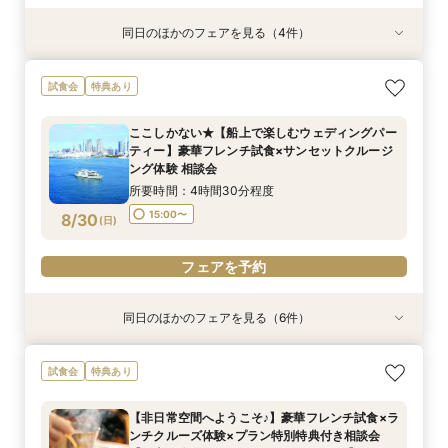
同日のほかのフェアを見る（4件）
特典あり
試食会
特典あり
特典あり
特典あり
【少人数での結婚式にオススメ！】じっくりご見
ここしかない★【船上で楽しむウェディングパー
【★土日限定★】ゆったり船内見学＆ウェディン
【オンライン相談会】お手軽３Dウォークでご見
試食会
特典あり
学×アットホームパーティー相談フェア
ティー】豪華フレンチ試食×サンセットクルージ
グクルーズ相談会
学♪運命の会場がここに・・★
ング体験 相談会
所要時間：2時間30分程度
所要時間：3時間程度
所要時間：2時間程度
ここしかない★【船上で楽しむウェディングパー
所要時間：4時間30分程度
10:30〜
9:00〜
9:00〜
10:30〜
10:30〜
13:00〜
ティー】豪華フレンチ試食×サンセットクルージ
15:00〜
8/29
8/29
8/29
8/29
ング体験 相談会
(
(
(
(
土
土
土
土
)
)
)
)
15:00〜
15:00〜
所要時間：4時間30分程度
フェアを予約
フェアを予約
フェアを予約
フェアを予約
15:00〜
8/30
(
日
)
フェアを予約
同日のほかのフェアを見る（6件）
特典あり
試食会
特典あり
試食会
特典あり
特典あり
特典あり
【少人数での結婚式にオススメ！】じっくりご見
【非日常空間へようこそ♪】豪華フレンチ試食×ラ
【★土日限定★】ゆったり船内見学＆ウェディン
幸せの航海を♪【スイーツ×５０分クルーズ】１件
【＃海が見える】船上フォトウェディングが熱
【オンライン相談会】お手軽３Dウォークでご見
試食会
特典あり
学×アットホームパーティー相談フェア
ンチクルーズ体験×プラン特別特典付き相談会
グクルーズ相談会
目来館にお勧め！
い！フォト相談会
学♪運命の会場がここに・・★
【船上で楽しむウェディングパーティー】
所要時間：2時間30分程度
所要時間：3時間程度
所要時間：3時間30分程度
所要時間：2時間程度
所要時間：2時間程度
【非日常空間へようこそ♪】豪華フレンチ試食×ラ
所要時間：4時間30分程度
10:30〜
13:30〜
9:00〜
9:00〜
9:00〜
10:30〜
10:30〜
10:30〜
13:00〜
ンチクルーズ体験×プラン特別特典付き相談会
10:30〜