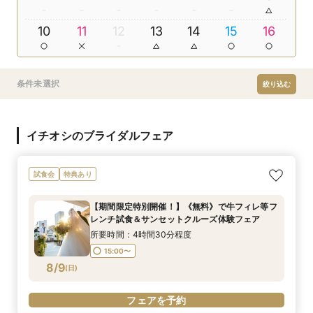
10
11
12
13
14
15
16
条件未選択
絞り込む
イチオシのブライダルフェア
試食会
特典あり
【期間限定特別開催！】《無料》で牛フィレ等フ
レンチ試食＆サンセットクルーズ体験フェア
所要時間：4時間30分程度
15:00〜
8/9
(
日
)
フェアを予約