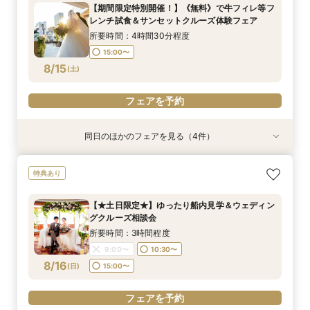
所要時間：2時間30分程度
所要時間：2時間程度
所要時間：2時間程度
【期間限定特別開催！】《無料》で牛フィレ等フ
10:30〜
9:00〜
9:00〜
10:30〜
10:30〜
13:00〜
レンチ試食＆サンセットクルーズ体験フェア
8/14
8/14
8/14
(
(
(
金
金
金
)
)
)
15:00〜
所要時間：4時間30分程度
15:00〜
フェアを予約
フェアを予約
フェアを予約
8/15
(
土
)
フェアを予約
同日のほかのフェアを見る（4件）
特典あり
特典あり
試食会
特典あり
特典あり
【少人数での結婚式にオススメ！】じっくりご見
【★土日限定★】ゆったり船内見学＆ウェディン
【特別開催！】《無料》で牛フィレ等フレンチ試
【オンライン相談会】お手軽３Dウォークでご見
特典あり
学×アットホームパーティー相談フェア
グクルーズ相談会
食＆ランチクルーズ体験フェア
学♪運命の会場がここに・・★
所要時間：2時間30分程度
所要時間：3時間程度
所要時間：4時間30分程度
所要時間：2時間程度
【★土日限定★】ゆったり船内見学＆ウェディン
10:30〜
10:30〜
9:00〜
9:00〜
10:30〜
10:30〜
13:00〜
グクルーズ相談会
8/15
8/15
8/15
8/15
(
(
(
(
土
土
土
土
)
)
)
)
15:00〜
15:00〜
所要時間：3時間程度
9:00〜
10:30〜
フェアを予約
フェアを予約
フェアを予約
フェアを予約
8/16
(
日
)
15:00〜
フェアを予約