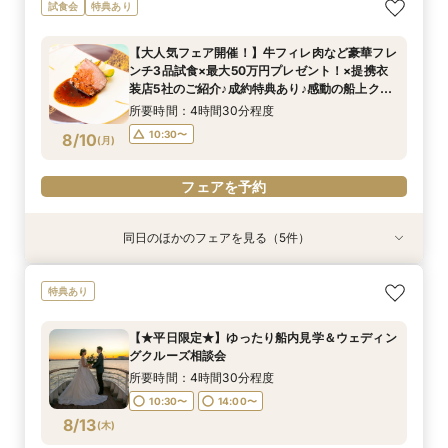
【★土日限定★】ゆったり船内見学＆ウェディン
【＃海が見える】船上フォトウェディングが熱
試食会
特典あり
グクルーズ相談会
い！フォト相談会
所要時間：3時間程度
所要時間：2時間程度
【大人気フェア開催！】牛フィレ肉など豪華フレ
9:00〜
9:00〜
10:30〜
10:30〜
ンチ3品試食×最大50万円プレゼント！×提携衣
8/9
8/9
装店5社のご紹介♪成約特典あり♪感動の船上ク
(
(
日
日
)
)
15:00〜
ルーズ体験★型にはまらない特別な結婚式をお考
所要時間：4時間30分程度
えの方必見！
フェアを予約
フェアを予約
10:30〜
8/10
(
月
)
フェアを予約
同日のほかのフェアを見る（5件）
特典あり
特典あり
試食会
試食会
特典あり
特典あり
特典あり
【★平日限定★】ゆったり船内見学＆ウェディン
【少人数での結婚式にオススメ！】じっくりご見
【特別開催！】《無料》で牛フィレ等フレンチ試
【期間限定特別開催！】《無料》で牛フィレ等フ
【オンライン相談会】お手軽３Dウォークでご見
特典あり
グクルーズ相談会
学×アットホームパーティー相談フェア
食＆ランチクルーズ体験フェア
レンチ試食＆サンセットクルーズ体験フェア
学♪運命の会場がここに・・★
所要時間：4時間30分程度
所要時間：2時間30分程度
所要時間：4時間30分程度
所要時間：4時間30分程度
所要時間：2時間程度
【★平日限定★】ゆったり船内見学＆ウェディン
10:30〜
10:30〜
15:00〜
10:30〜
9:00〜
14:00〜
10:30〜
13:00〜
グクルーズ相談会
8/10
8/10
8/10
8/10
8/10
(
(
(
(
(
月
月
月
月
月
)
)
)
)
)
15:00〜
所要時間：4時間30分程度
10:30〜
14:00〜
フェアを予約
フェアを予約
フェアを予約
フェアを予約
8/13
電話予約のみ
(
木
)