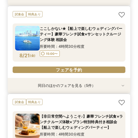
【少人数での結婚式にオススメ！】じっくりご見
幸せの航海を♪【スイーツ×５０分クルーズ】１件
【オンライン相談会】お手軽３Dウォークでご見
試食会
特典あり
学×アットホームパーティー相談フェア
目来館にお勧め！
学♪運命の会場がここに・・★
所要時間：2時間30分程度
所要時間：3時間30分程度
所要時間：2時間程度
ここしかない★【船上で楽しむウェディングパー
10:30〜
13:30〜
9:00〜
10:30〜
13:00〜
ティー】豪華フレンチ試食×サンセットクルージ
8/20
8/20
8/20
ング体験 相談会
(
(
(
木
木
木
)
)
)
15:00〜
所要時間：4時間30分程度
フェアを予約
フェアを予約
フェアを予約
15:00〜
8/21
(
金
)
フェアを予約
同日のほかのフェアを見る（5件）
試食会
特典あり
特典あり
特典あり
特典あり
【非日常空間へようこそ♪】豪華フレンチ試食×ラ
【少人数での結婚式にオススメ！】じっくりご見
【★平日限定★】ゆったり船内見学＆ウェディン
【＃海が見える】船上フォトウェディングが熱
【オンライン相談会】お手軽３Dウォークでご見
試食会
特典あり
ンチクルーズ体験×プラン特別特典付き相談会
学×アットホームパーティー相談フェア
グクルーズ相談会
い！フォト相談会
学♪運命の会場がここに・・★
【船上で楽しむウェディングパーティー】
所要時間：2時間30分程度
所要時間：4時間30分程度
所要時間：2時間程度
所要時間：2時間程度
【非日常空間へようこそ♪】豪華フレンチ試食×ラ
所要時間：4時間30分程度
10:30〜
10:30〜
9:00〜
9:00〜
14:00〜
10:30〜
10:30〜
13:00〜
ンチクルーズ体験×プラン特別特典付き相談会
10:30〜
8/21
8/21
8/21
8/21
8/21
【船上で楽しむウェディングパーティー】
(
(
(
(
(
金
金
金
金
金
)
)
)
)
)
15:00〜
所要時間：4時間30分程度