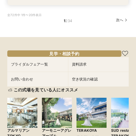
ここしかない★【船上で楽しむウェディングパー
【少人数での結婚式にオススメ！】じっくりご見
【★平日限定★】ゆったり船内見学＆ウェディン
幸せの航海を♪【スイーツ×５０分クルーズ】１件
【＃海が見える】船上フォトウェディングが熱
【オンライン相談会】お手軽３Dウォークでご見
全72件中 1件〜20件表示
ティー】豪華フレンチ試食×サンセットクルージ
学×アットホームパーティー相談フェア
グクルーズ相談会
目来館にお勧め！
い！フォト相談会
学♪運命の会場がここに・・★
次へ
1
2
3
4
ング体験 相談会
所要時間：2時間30分程度
所要時間：4時間30分程度
所要時間：3時間30分程度
所要時間：2時間程度
所要時間：2時間程度
所要時間：4時間30分程度
10:30〜
10:30〜
13:30〜
9:00〜
9:00〜
14:00〜
10:30〜
10:30〜
13:00〜
15:00〜
9/1
9/1
9/1
9/1
9/1
9/1
(
(
(
(
(
(
火
火
火
火
火
火
)
)
)
)
)
)
15:00〜
フェアを予約
フェアを予約
フェアを予約
フェアを予約
フェアを予約
フェアを予約
見学・相談予約
ブライダルフェア一覧
資料請求
お問い合わせ
空き状況の確認
この式場を見ている人にオススメ
アルマリアン
アーモニーアグレ
TERAKOYA
SUD restaura
TOKYO
アーブル
TERAKOYA