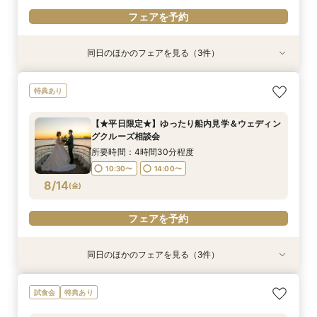
フェアを予約
同日のほかのフェアを見る（3件）
特典あり
試食会
特典あり
特典あり
【少人数での結婚式にオススメ！】じっくりご見
幸せの航海を♪【スイーツ×５０分クルーズ】１件
【オンライン相談会】お手軽３Dウォークでご見
特典あり
学×アットホームパーティー相談フェア
目来館にお勧め！
学♪運命の会場がここに・・★
所要時間：2時間30分程度
所要時間：3時間30分程度
所要時間：2時間程度
【★平日限定★】ゆったり船内見学＆ウェディン
10:30〜
13:30〜
9:00〜
10:30〜
13:00〜
グクルーズ相談会
8/13
8/13
8/13
(
(
(
木
木
木
)
)
)
15:00〜
所要時間：4時間30分程度
10:30〜
14:00〜
フェアを予約
フェアを予約
フェアを予約
8/14
(
金
)
フェアを予約
同日のほかのフェアを見る（3件）
特典あり
特典あり
【少人数での結婚式にオススメ！】じっくりご見
【＃海が見える】船上フォトウェディングが熱
【オンライン相談会】お手軽３Dウォークでご見
試食会
特典あり
学×アットホームパーティー相談フェア
い！フォト相談会
学♪運命の会場がここに・・★