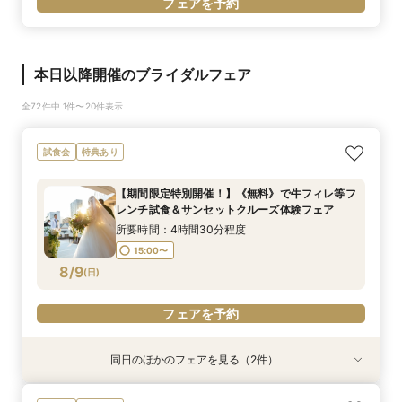
フェアを予約
本日以降開催のブライダルフェア
全72件中 1件〜20件表示
試食会
特典あり
【期間限定特別開催！】《無料》で牛フィレ等フ
レンチ試食＆サンセットクルーズ体験フェア
所要時間：4時間30分程度
15:00〜
8/9
(
日
)
フェアを予約
同日のほかのフェアを見る（2件）
特典あり