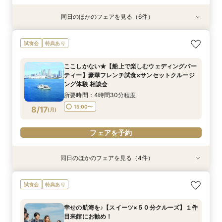
同日のほかのフェアを見る（6件）
特典あり
試食会
試食会
試食会
特典あり
特典あり
特典あり
特典あり
【少人数での結婚式にオススメ！】じっくりご見
幸せの航海を♪【スイーツ×５０分クルーズ】１件
【特別開催！】《無料》で牛フィレ等フレンチ試
【＃海が見える】船上フォトウェディングが熱
【期間限定特別開催！】《無料》で牛フィレ等フ
【オンライン相談会】お手軽３Dウォークでご見
試食会
特典あり
学×アットホームパーティー相談フェア
目来館にお勧め！
食＆ランチクルーズ体験フェア
い！フォト相談会
レンチ試食＆サンセットクルーズ体験フェア
学♪運命の会場がここに・・★
所要時間：2時間30分程度
所要時間：3時間30分程度
所要時間：4時間30分程度
所要時間：2時間程度
所要時間：4時間30分程度
所要時間：2時間程度
ここしかない★【船上で楽しむウェディングパー
10:30〜
15:00〜
10:30〜
13:30〜
9:00〜
9:00〜
10:30〜
10:30〜
13:00〜
ティー】豪華フレンチ試食×サンセットクルージ
8/16
8/16
8/16
8/16
8/16
8/16
ング体験 相談会
(
(
(
(
(
(
日
日
日
日
日
日
)
)
)
)
)
)
15:00〜
所要時間：4時間30分程度
フェアを予約
フェアを予約
フェアを予約
フェアを予約
フェアを予約
フェアを予約
15:00〜
8/17
(
月
)
フェアを予約
同日のほかのフェアを見る（4件）
試食会
特典あり
特典あり
特典あり
特典あり
【非日常空間へようこそ♪】豪華フレンチ試食×ラ
【少人数での結婚式にオススメ！】じっくりご見
【★平日限定★】ゆったり船内見学＆ウェディン
【オンライン相談会】お手軽３Dウォークでご見
試食会
特典あり
ンチクルーズ体験×プラン特別特典付き相談会
学×アットホームパーティー相談フェア
グクルーズ相談会
学♪運命の会場がここに・・★
【船上で楽しむウェディングパーティー】
所要時間：2時間30分程度
所要時間：4時間30分程度
所要時間：2時間程度
幸せの航海を♪【スイーツ×５０分クルーズ】１件
所要時間：4時間30分程度
10:30〜
10:30〜
9:00〜
14:00〜
10:30〜
13:00〜
目来館にお勧め！