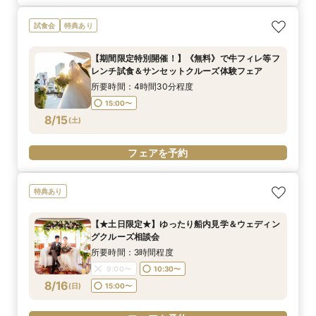
試食会
特典あり
【期間限定特別開催！】《無料》で牛フィレ等フ
レンチ試食＆サンセットクルーズ体験フェア
所要時間：4時間30分程度
15:00〜
8/15
(
土
)
フェアを予約
特典あり
【★土日限定★】ゆったり船内見学＆ウェディン
グクルーズ相談会
所要時間：3時間程度
9:00〜
10:30〜
8/16
(
日
)
15:00〜