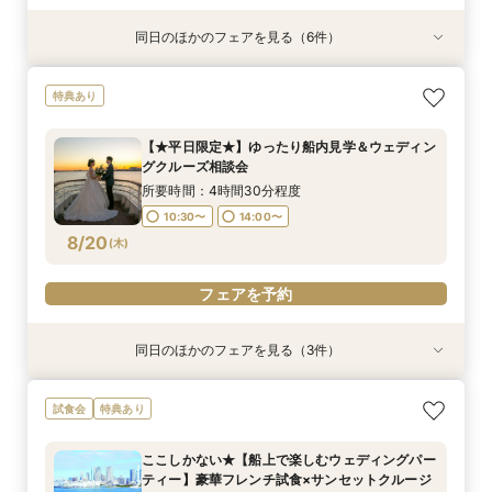
同日のほかのフェアを見る（6件）
試食会
試食会
特典あり
特典あり
特典あり
特典あり
特典あり
【非日常空間へようこそ♪】豪華フレンチ試食×ラ
ここしかない★【船上で楽しむウェディングパー
【少人数での結婚式にオススメ！】じっくりご見
【★平日限定★】ゆったり船内見学＆ウェディン
【＃海が見える】船上フォトウェディングが熱
【オンライン相談会】お手軽３Dウォークでご見
特典あり
ンチクルーズ体験×プラン特別特典付き相談会
ティー】豪華フレンチ試食×サンセットクルージ
学×アットホームパーティー相談フェア
グクルーズ相談会
い！フォト相談会
学♪運命の会場がここに・・★
【船上で楽しむウェディングパーティー】
ング体験 相談会
所要時間：2時間30分程度
所要時間：4時間30分程度
所要時間：2時間程度
所要時間：2時間程度
【★平日限定★】ゆったり船内見学＆ウェディン
所要時間：4時間30分程度
所要時間：4時間30分程度
10:30〜
10:30〜
9:00〜
9:00〜
14:00〜
10:30〜
10:30〜
13:00〜
グクルーズ相談会
10:30〜
15:00〜
8/18
8/18
8/18
8/18
8/18
8/18
(
(
(
(
(
(
火
火
火
火
火
火
)
)
)
)
)
)
15:00〜
所要時間：4時間30分程度
10:30〜
14:00〜
フェアを予約
フェアを予約
フェアを予約
フェアを予約
フェアを予約
フェアを予約
8/20
(
木
)
フェアを予約
同日のほかのフェアを見る（3件）
特典あり
試食会
特典あり
特典あり
【少人数での結婚式にオススメ！】じっくりご見
幸せの航海を♪【スイーツ×５０分クルーズ】１件
【オンライン相談会】お手軽３Dウォークでご見
試食会
特典あり
学×アットホームパーティー相談フェア
目来館にお勧め！
学♪運命の会場がここに・・★
所要時間：2時間30分程度
所要時間：3時間30分程度
所要時間：2時間程度
ここしかない★【船上で楽しむウェディングパー
10:30〜
13:30〜
9:00〜
10:30〜
13:00〜
ティー】豪華フレンチ試食×サンセットクルージ