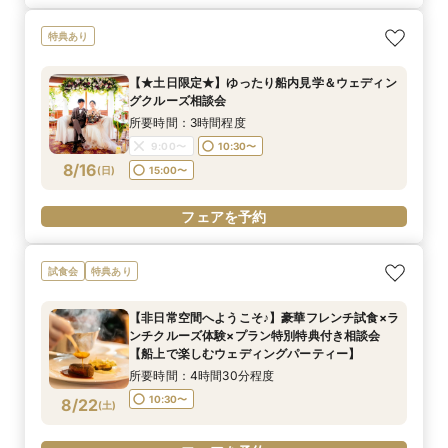
特典あり
【★土日限定★】ゆったり船内見学＆ウェディン
グクルーズ相談会
所要時間：3時間程度
9:00〜
10:30〜
8/16
(
日
)
15:00〜
フェアを予約
試食会
特典あり
【非日常空間へようこそ♪】豪華フレンチ試食×ラ
ンチクルーズ体験×プラン特別特典付き相談会
【船上で楽しむウェディングパーティー】
所要時間：4時間30分程度
10:30〜
8/22
(
土
)