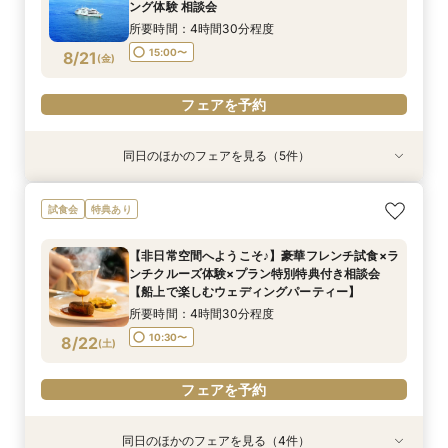
8/20
8/20
8/20
ング体験 相談会
(
(
(
木
木
木
)
)
)
15:00〜
所要時間：4時間30分程度
フェアを予約
フェアを予約
フェアを予約
15:00〜
8/21
(
金
)
フェアを予約
同日のほかのフェアを見る（5件）
試食会
特典あり
特典あり
特典あり
特典あり
【非日常空間へようこそ♪】豪華フレンチ試食×ラ
【少人数での結婚式にオススメ！】じっくりご見
【★平日限定★】ゆったり船内見学＆ウェディン
【＃海が見える】船上フォトウェディングが熱
【オンライン相談会】お手軽３Dウォークでご見
試食会
特典あり
ンチクルーズ体験×プラン特別特典付き相談会
学×アットホームパーティー相談フェア
グクルーズ相談会
い！フォト相談会
学♪運命の会場がここに・・★
【船上で楽しむウェディングパーティー】
所要時間：2時間30分程度
所要時間：4時間30分程度
所要時間：2時間程度
所要時間：2時間程度
【非日常空間へようこそ♪】豪華フレンチ試食×ラ
所要時間：4時間30分程度
10:30〜
10:30〜
9:00〜
9:00〜
14:00〜
10:30〜
10:30〜
13:00〜
ンチクルーズ体験×プラン特別特典付き相談会
10:30〜
8/21
8/21
8/21
8/21
8/21
【船上で楽しむウェディングパーティー】
(
(
(
(
(
金
金
金
金
金
)
)
)
)
)
15:00〜
所要時間：4時間30分程度
フェアを予約
フェアを予約
フェアを予約
フェアを予約
フェアを予約
10:30〜
8/22
(
土
)
フェアを予約
同日のほかのフェアを見る（4件）
特典あり
試食会
特典あり
特典あり
特典あり