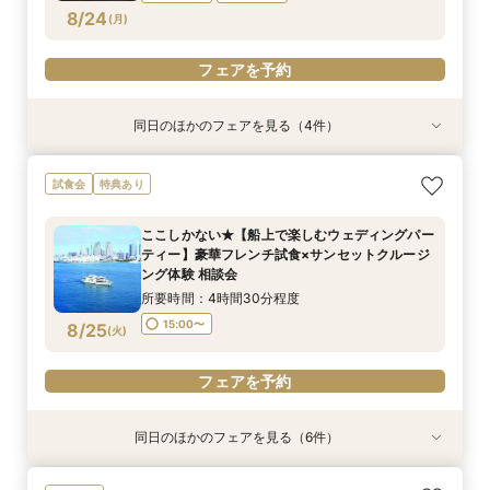
フェアを予約
フェアを予約
フェアを予約
フェアを予約
フェアを予約
フェアを予約
8/24
(
月
)
フェアを予約
同日のほかのフェアを見る（4件）
試食会
試食会
特典あり
特典あり
特典あり
特典あり
【非日常空間へようこそ♪】豪華フレンチ試食×ラ
ここしかない★【船上で楽しむウェディングパー
【少人数での結婚式にオススメ！】じっくりご見
【オンライン相談会】お手軽３Dウォークでご見
試食会
特典あり
ンチクルーズ体験×プラン特別特典付き相談会
ティー】豪華フレンチ試食×サンセットクルージ
学×アットホームパーティー相談フェア
学♪運命の会場がここに・・★
【船上で楽しむウェディングパーティー】
ング体験 相談会
所要時間：2時間30分程度
所要時間：2時間程度
ここしかない★【船上で楽しむウェディングパー
所要時間：4時間30分程度
所要時間：4時間30分程度
10:30〜
9:00〜
10:30〜
13:00〜
ティー】豪華フレンチ試食×サンセットクルージ
10:30〜
15:00〜
8/24
8/24
8/24
8/24
ング体験 相談会
(
(
(
(
月
月
月
月
)
)
)
)
15:00〜
所要時間：4時間30分程度
フェアを予約
フェアを予約
フェアを予約
フェアを予約
15:00〜
8/25
(
火
)
フェアを予約
同日のほかのフェアを見る（6件）
試食会
特典あり
特典あり
試食会
特典あり
特典あり
特典あり