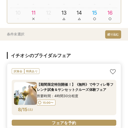
10
11
12
13
14
15
16
条件未選択
絞り込む
イチオシのブライダルフェア
試食会
特典あり
【期間限定特別開催！】《無料》で牛フィレ等フ
レンチ試食＆サンセットクルーズ体験フェア
所要時間：4時間30分程度
15:00〜
8/15
(
土
)
フェアを予約