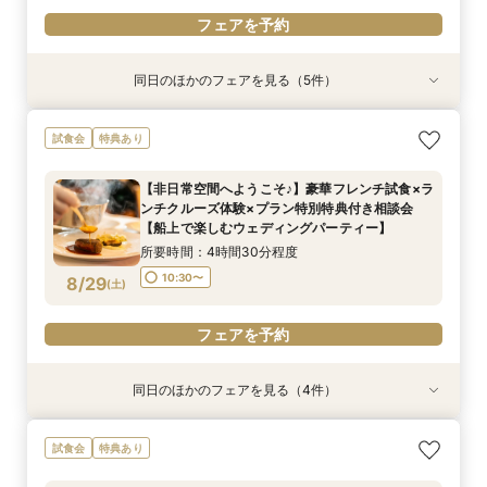
フェアを予約
同日のほかのフェアを見る（5件）
試食会
特典あり
特典あり
特典あり
特典あり
ここしかない★【船上で楽しむウェディングパー
【少人数での結婚式にオススメ！】じっくりご見
【★平日限定★】ゆったり船内見学＆ウェディン
【＃海が見える】船上フォトウェディングが熱
【オンライン相談会】お手軽３Dウォークでご見
試食会
特典あり
ティー】豪華フレンチ試食×サンセットクルージ
学×アットホームパーティー相談フェア
グクルーズ相談会
い！フォト相談会
学♪運命の会場がここに・・★
ング体験 相談会
所要時間：2時間30分程度
所要時間：4時間30分程度
所要時間：2時間程度
所要時間：2時間程度
【非日常空間へようこそ♪】豪華フレンチ試食×ラ
所要時間：4時間30分程度
10:30〜
10:30〜
9:00〜
9:00〜
14:00〜
10:30〜
10:30〜
13:00〜
ンチクルーズ体験×プラン特別特典付き相談会
15:00〜
8/28
8/28
8/28
8/28
8/28
【船上で楽しむウェディングパーティー】
(
(
(
(
(
金
金
金
金
金
)
)
)
)
)
15:00〜
所要時間：4時間30分程度
フェアを予約
フェアを予約
フェアを予約
フェアを予約
フェアを予約
10:30〜
8/29
(
土
)
フェアを予約
同日のほかのフェアを見る（4件）
特典あり
試食会
特典あり
特典あり
特典あり
【少人数での結婚式にオススメ！】じっくりご見
ここしかない★【船上で楽しむウェディングパー
【★土日限定★】ゆったり船内見学＆ウェディン
【オンライン相談会】お手軽３Dウォークでご見
試食会
特典あり
学×アットホームパーティー相談フェア
ティー】豪華フレンチ試食×サンセットクルージ
グクルーズ相談会
学♪運命の会場がここに・・★
ング体験 相談会
所要時間：2時間30分程度
所要時間：3時間程度
所要時間：2時間程度