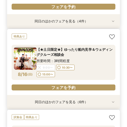
フェアを予約
同日のほかのフェアを見る（4件）
特典あり
特典あり
試食会
特典あり
特典あり
【少人数での結婚式にオススメ！】じっくりご見
【★土日限定★】ゆったり船内見学＆ウェディン
【特別開催！】《無料》で牛フィレ等フレンチ試
【オンライン相談会】お手軽３Dウォークでご見
特典あり
学×アットホームパーティー相談フェア
グクルーズ相談会
食＆ランチクルーズ体験フェア
学♪運命の会場がここに・・★
所要時間：2時間30分程度
所要時間：3時間程度
所要時間：4時間30分程度
所要時間：2時間程度
【★土日限定★】ゆったり船内見学＆ウェディン
10:30〜
10:30〜
9:00〜
9:00〜
10:30〜
10:30〜
13:00〜
グクルーズ相談会
8/15
8/15
8/15
8/15
(
(
(
(
土
土
土
土
)
)
)
)
15:00〜
15:00〜
所要時間：3時間程度
9:00〜
10:30〜
フェアを予約
フェアを予約
フェアを予約
フェアを予約
8/16
(
日
)
15:00〜
フェアを予約
同日のほかのフェアを見る（6件）
特典あり
試食会
試食会
試食会
特典あり
特典あり
特典あり
特典あり
【少人数での結婚式にオススメ！】じっくりご見
幸せの航海を♪【スイーツ×５０分クルーズ】１件
【特別開催！】《無料》で牛フィレ等フレンチ試
【＃海が見える】船上フォトウェディングが熱
【期間限定特別開催！】《無料》で牛フィレ等フ
【オンライン相談会】お手軽３Dウォークでご見
試食会
特典あり
学×アットホームパーティー相談フェア
目来館にお勧め！
食＆ランチクルーズ体験フェア
い！フォト相談会
レンチ試食＆サンセットクルーズ体験フェア
学♪運命の会場がここに・・★