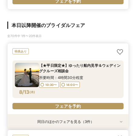
フェアを予約
本日以降開催のブライダルフェア
全70件中 1件〜20件表示
特典あり
【★平日限定★】ゆったり船内見学＆ウェディン
グクルーズ相談会
所要時間：4時間30分程度
10:30〜
14:00〜
8/13
(
木
)
フェアを予約
同日のほかのフェアを見る（3件）
特典あり
試食会
特典あり
特典あり