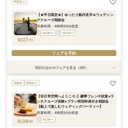
【非日常空間へようこそ♪】豪華フレンチ試食×ラ
【少人数での結婚式にオススメ！】じっくりご見
【★平日限定★】ゆったり船内見学＆ウェディン
幸せの航海を♪【スイーツ×５０分クルーズ】１件
【＃海が見える】船上フォトウェディングが熱
【オンライン相談会】お手軽３Dウォークでご見
特典あり
ンチクルーズ体験×プラン特別特典付き相談会
学×アットホームパーティー相談フェア
グクルーズ相談会
目来館にお勧め！
い！フォト相談会
学♪運命の会場がここに・・★
【船上で楽しむウェディングパーティー】
所要時間：2時間30分程度
所要時間：4時間30分程度
所要時間：3時間30分程度
所要時間：2時間程度
所要時間：2時間程度
【★平日限定★】ゆったり船内見学＆ウェディン
所要時間：4時間30分程度
10:30〜
10:30〜
13:30〜
9:00〜
9:00〜
14:00〜
10:30〜
10:30〜
13:00〜
グクルーズ相談会
10:30〜
8/25
8/25
8/25
8/25
8/25
8/25
(
(
(
(
(
(
火
火
火
火
火
火
)
)
)
)
)
)
15:00〜
所要時間：4時間30分程度
10:30〜
14:00〜
フェアを予約
フェアを予約
フェアを予約
フェアを予約
フェアを予約
フェアを予約
8/27
(
木
)
フェアを予約
同日のほかのフェアを見る（3件）
特典あり
試食会
特典あり
特典あり
【少人数での結婚式にオススメ！】じっくりご見
幸せの航海を♪【スイーツ×５０分クルーズ】１件
【オンライン相談会】お手軽３Dウォークでご見
試食会
特典あり
学×アットホームパーティー相談フェア
目来館にお勧め！
学♪運命の会場がここに・・★
所要時間：2時間30分程度
所要時間：3時間30分程度
所要時間：2時間程度
【非日常空間へようこそ♪】豪華フレンチ試食×ラ
10:30〜
13:30〜
9:00〜
10:30〜
13:00〜
ンチクルーズ体験×プラン特別特典付き相談会
8/27
8/27
8/27
【船上で楽しむウェディングパーティー】
(
(
(
木
木
木
)
)
)
15:00〜
所要時間：4時間30分程度
フェアを予約
フェアを予約
フェアを予約
10:30〜
8/28
(
金
)