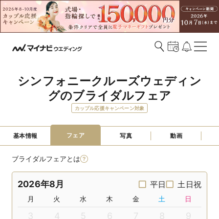
シンフォニークルーズウェディン
グのブライダルフェア
カップル応援キャンペーン対象
フェア
基本情報
写真
動画
ブライダルフェアとは
2026年8月
平日
土日祝
月
火
水
木
金
土
日
3
4
5
6
7
8
9