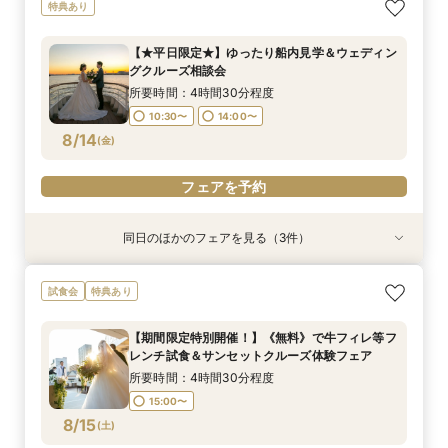
【少人数での結婚式にオススメ！】じっくりご見
幸せの航海を♪【スイーツ×５０分クルーズ】１件
【オンライン相談会】お手軽３Dウォークでご見
特典あり
学×アットホームパーティー相談フェア
目来館にお勧め！
学♪運命の会場がここに・・★
所要時間：2時間30分程度
所要時間：3時間30分程度
所要時間：2時間程度
【★平日限定★】ゆったり船内見学＆ウェディン
10:30〜
13:30〜
9:00〜
10:30〜
13:00〜
グクルーズ相談会
8/13
8/13
8/13
(
(
(
木
木
木
)
)
)
15:00〜
所要時間：4時間30分程度
10:30〜
14:00〜
フェアを予約
フェアを予約
フェアを予約
8/14
(
金
)
フェアを予約
同日のほかのフェアを見る（3件）
特典あり
特典あり
【少人数での結婚式にオススメ！】じっくりご見
【＃海が見える】船上フォトウェディングが熱
【オンライン相談会】お手軽３Dウォークでご見
試食会
特典あり
学×アットホームパーティー相談フェア
い！フォト相談会
学♪運命の会場がここに・・★
所要時間：2時間30分程度
所要時間：2時間程度
所要時間：2時間程度
【期間限定特別開催！】《無料》で牛フィレ等フ
10:30〜
9:00〜
9:00〜
10:30〜
10:30〜
13:00〜
レンチ試食＆サンセットクルーズ体験フェア
8/14
8/14
8/14
(
(
(
金
金
金
)
)
)
15:00〜
所要時間：4時間30分程度
15:00〜
フェアを予約
フェアを予約
フェアを予約
8/15
(
土
)