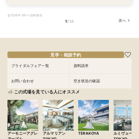
ここしかない★【船上で楽しむウェディングパー
【少人数での結婚式にオススメ！】じっくりご見
【★平日限定★】ゆったり船内見学＆ウェディン
【＃海が見える】船上フォトウェディングが熱
【オンライン相談会】お手軽３Dウォークでご見
全70件中 1件〜20件表示
ティー】豪華フレンチ試食×サンセットクルージ
学×アットホームパーティー相談フェア
グクルーズ相談会
い！フォト相談会
学♪運命の会場がここに・・★
次へ
1
2
3
4
ング体験 相談会
所要時間：2時間30分程度
所要時間：4時間30分程度
所要時間：2時間程度
所要時間：2時間程度
所要時間：4時間30分程度
10:30〜
10:30〜
9:00〜
9:00〜
14:00〜
10:30〜
10:30〜
13:00〜
15:00〜
9/4
9/4
9/4
9/4
9/4
(
(
(
(
(
金
金
金
金
金
)
)
)
)
)
15:00〜
フェアを予約
フェアを予約
フェアを予約
フェアを予約
フェアを予約
見学・相談予約
ブライダルフェア一覧
資料請求
お問い合わせ
空き状況の確認
この式場を見ている人にオススメ
アーモニーアグレ
アルマリアン
TERAKOYA
ルミヴェール
アーブル
TOKYO
TOKYO