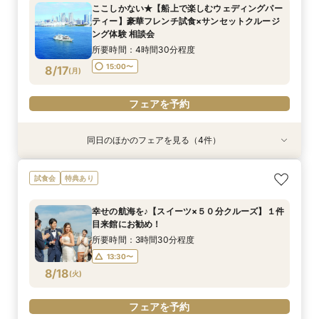
所要時間：2時間30分程度
所要時間：3時間30分程度
所要時間：4時間30分程度
所要時間：2時間程度
所要時間：4時間30分程度
所要時間：2時間程度
ここしかない★【船上で楽しむウェディングパー
10:30〜
15:00〜
10:30〜
13:30〜
9:00〜
9:00〜
10:30〜
10:30〜
13:00〜
ティー】豪華フレンチ試食×サンセットクルージ
8/16
8/16
8/16
8/16
8/16
8/16
ング体験 相談会
(
(
(
(
(
(
日
日
日
日
日
日
)
)
)
)
)
)
15:00〜
所要時間：4時間30分程度
フェアを予約
フェアを予約
フェアを予約
フェアを予約
フェアを予約
フェアを予約
15:00〜
8/17
(
月
)
フェアを予約
同日のほかのフェアを見る（4件）
試食会
特典あり
特典あり
特典あり
特典あり
【非日常空間へようこそ♪】豪華フレンチ試食×ラ
【少人数での結婚式にオススメ！】じっくりご見
【★平日限定★】ゆったり船内見学＆ウェディン
【オンライン相談会】お手軽３Dウォークでご見
試食会
特典あり
ンチクルーズ体験×プラン特別特典付き相談会
学×アットホームパーティー相談フェア
グクルーズ相談会
学♪運命の会場がここに・・★
【船上で楽しむウェディングパーティー】
所要時間：2時間30分程度
所要時間：4時間30分程度
所要時間：2時間程度
幸せの航海を♪【スイーツ×５０分クルーズ】１件
所要時間：4時間30分程度
10:30〜
10:30〜
9:00〜
14:00〜
10:30〜
13:00〜
目来館にお勧め！
10:30〜
8/17
8/17
8/17
8/17
(
(
(
(
月
月
月
月
)
)
)
)
15:00〜
所要時間：3時間30分程度
13:30〜
フェアを予約
フェアを予約
フェアを予約
フェアを予約
8/18
(
火
)
フェアを予約