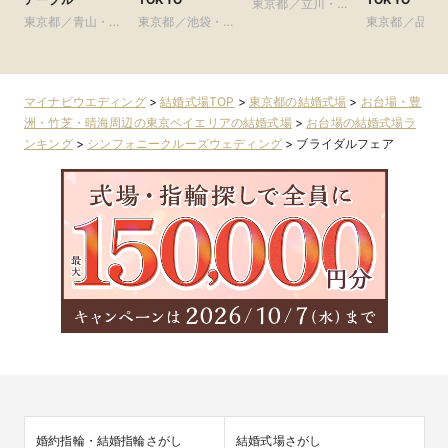
東京都／立川・八
東京都／青山・表
東京都／池袋・練
王子・町田・23
東京都／品川
参道・渋谷・原宿
馬・文京・板橋
区以外
黒・浜松町・
谷
マイナビウエディング
>
結婚式場TOP
>
東京都の結婚式場
>
お台場・豊
洲・竹芝・晴海周辺の東京ベイエリアの結婚式場
>
お台場の結婚式場ラ
ンキング
>
シンフォニークルーズウェディング
>
ブライダルフェア
婚約指輪・結婚指輪さがし
結婚式場さがし