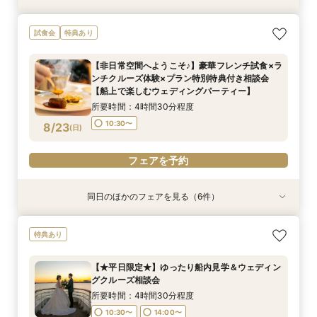
【少人数での結婚式にオススメ！】じっくりご見
ここしかない★【船上で楽しむウェディングパー
【★土日限定★】ゆったり船内見学＆ウェディン
【オンライン相談会】お手軽３Dウォークでご見
試食会
特典あり
学×アットホームパーティー相談フェア
ティー】豪華フレンチ試食×サンセットクルージ
グクルーズ相談会
学♪運命の会場がここに・・★
ング体験 相談会
所要時間：2時間30分程度
所要時間：3時間程度
所要時間：2時間程度
【非日常空間へようこそ♪】豪華フレンチ試食×ラ
所要時間：4時間30分程度
10:30〜
9:00〜
9:00〜
10:30〜
10:30〜
13:00〜
ンチクルーズ体験×プラン特別特典付き相談会
15:00〜
8/22
8/22
8/22
8/22
【船上で楽しむウェディングパーティー】
(
(
(
(
土
土
土
土
)
)
)
)
15:00〜
15:00〜
所要時間：4時間30分程度
フェアを予約
フェアを予約
フェアを予約
フェアを予約
10:30〜
8/23
(
日
)
フェアを予約
同日のほかのフェアを見る（6件）
特典あり
試食会
特典あり
試食会
特典あり
特典あり
特典あり
【少人数での結婚式にオススメ！】じっくりご見
ここしかない★【船上で楽しむウェディングパー
【★土日限定★】ゆったり船内見学＆ウェディン
幸せの航海を♪【スイーツ×５０分クルーズ】１件
【＃海が見える】船上フォトウェディングが熱
【オンライン相談会】お手軽３Dウォークでご見
特典あり
学×アットホームパーティー相談フェア
ティー】豪華フレンチ試食×サンセットクルージ
グクルーズ相談会
目来館にお勧め！
い！フォト相談会
学♪運命の会場がここに・・★
ング体験 相談会
所要時間：2時間30分程度
所要時間：3時間程度
所要時間：3時間30分程度
所要時間：2時間程度
所要時間：2時間程度
【★平日限定★】ゆったり船内見学＆ウェディン
所要時間：4時間30分程度
10:30〜
13:30〜
9:00〜
9:00〜
9:00〜
10:30〜
10:30〜
10:30〜
13:00〜
グクルーズ相談会
15:00〜
8/23
8/23
8/23
8/23
8/23
8/23
(
(
(
(
(
(
日
日
日
日
日
日
)
)
)
)
)
)
15:00〜
15:00〜
所要時間：4時間30分程度
10:30〜
14:00〜