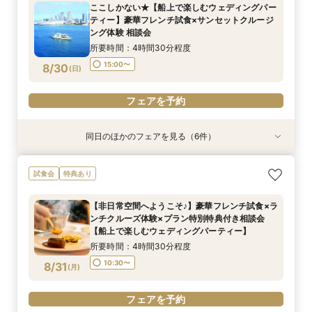
ここしかない★【船上で楽しむウェディングパー
所要時間：4時間30分程度
10:30〜
9:00〜
9:00〜
10:30〜
10:30〜
13:00〜
ティー】豪華フレンチ試食×サンセットクルージ
15:00〜
8/29
8/29
8/29
8/29
ング体験 相談会
(
(
(
(
土
土
土
土
)
)
)
)
15:00〜
15:00〜
所要時間：4時間30分程度
フェアを予約
フェアを予約
フェアを予約
フェアを予約
15:00〜
8/30
(
日
)
フェアを予約
同日のほかのフェアを見る（6件）
特典あり
試食会
特典あり
試食会
特典あり
特典あり
特典あり
【少人数での結婚式にオススメ！】じっくりご見
【非日常空間へようこそ♪】豪華フレンチ試食×ラ
【★土日限定★】ゆったり船内見学＆ウェディン
幸せの航海を♪【スイーツ×５０分クルーズ】１件
【＃海が見える】船上フォトウェディングが熱
【オンライン相談会】お手軽３Dウォークでご見
試食会
特典あり
学×アットホームパーティー相談フェア
ンチクルーズ体験×プラン特別特典付き相談会
グクルーズ相談会
目来館にお勧め！
い！フォト相談会
学♪運命の会場がここに・・★
【船上で楽しむウェディングパーティー】
所要時間：2時間30分程度
所要時間：3時間程度
所要時間：3時間30分程度
所要時間：2時間程度
所要時間：2時間程度
【非日常空間へようこそ♪】豪華フレンチ試食×ラ
所要時間：4時間30分程度
10:30〜
13:30〜
9:00〜
9:00〜
9:00〜
10:30〜
10:30〜
10:30〜
13:00〜
ンチクルーズ体験×プラン特別特典付き相談会
10:30〜
8/30
8/30
8/30
8/30
8/30
8/30
【船上で楽しむウェディングパーティー】
(
(
(
(
(
(
日
日
日
日
日
日
)
)
)
)
)
)
15:00〜
15:00〜
所要時間：4時間30分程度
フェアを予約
フェアを予約
フェアを予約
フェアを予約
フェアを予約
フェアを予約
10:30〜
8/31
(
月
)
フェアを予約