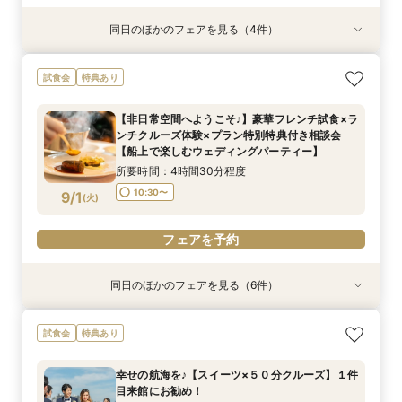
同日のほかのフェアを見る（4件）
試食会
特典あり
特典あり
特典あり
特典あり
ここしかない★【船上で楽しむウェディングパー
【少人数での結婚式にオススメ！】じっくりご見
【★平日限定★】ゆったり船内見学＆ウェディン
【オンライン相談会】お手軽３Dウォークでご見
試食会
特典あり
ティー】豪華フレンチ試食×サンセットクルージ
学×アットホームパーティー相談フェア
グクルーズ相談会
学♪運命の会場がここに・・★
ング体験 相談会
所要時間：2時間30分程度
所要時間：4時間30分程度
所要時間：2時間程度
【非日常空間へようこそ♪】豪華フレンチ試食×ラ
所要時間：4時間30分程度
10:30〜
10:30〜
9:00〜
14:00〜
10:30〜
13:00〜
ンチクルーズ体験×プラン特別特典付き相談会
15:00〜
8/31
8/31
8/31
8/31
【船上で楽しむウェディングパーティー】
(
(
(
(
月
月
月
月
)
)
)
)
15:00〜
所要時間：4時間30分程度
フェアを予約
フェアを予約
フェアを予約
フェアを予約
10:30〜
9/1
(
火
)
フェアを予約
同日のほかのフェアを見る（6件）
試食会
特典あり
特典あり
試食会
特典あり
特典あり
特典あり
ここしかない★【船上で楽しむウェディングパー
【少人数での結婚式にオススメ！】じっくりご見
【★平日限定★】ゆったり船内見学＆ウェディン
幸せの航海を♪【スイーツ×５０分クルーズ】１件
【＃海が見える】船上フォトウェディングが熱
【オンライン相談会】お手軽３Dウォークでご見
試食会
特典あり
ティー】豪華フレンチ試食×サンセットクルージ
学×アットホームパーティー相談フェア
グクルーズ相談会
目来館にお勧め！
い！フォト相談会
学♪運命の会場がここに・・★
ング体験 相談会
所要時間：2時間30分程度
所要時間：4時間30分程度
所要時間：3時間30分程度
所要時間：2時間程度
所要時間：2時間程度
幸せの航海を♪【スイーツ×５０分クルーズ】１件
所要時間：4時間30分程度
10:30〜
10:30〜
13:30〜
9:00〜
9:00〜
14:00〜
10:30〜
10:30〜
13:00〜
目来館にお勧め！
15:00〜