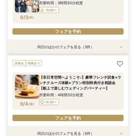
9/1
9/1
9/1
9/1
9/1
9/1
(
(
(
(
(
(
火
火
火
火
火
火
)
)
)
)
)
)
15:00〜
所要時間：3時間30分程度
13:30〜
フェアを予約
フェアを予約
フェアを予約
フェアを予約
フェアを予約
フェアを予約
9/3
(
木
)
フェアを予約
同日のほかのフェアを見る（3件）
特典あり
特典あり
特典あり
【少人数での結婚式にオススメ！】じっくりご見
【★平日限定★】ゆったり船内見学＆ウェディン
【オンライン相談会】お手軽３Dウォークでご見
試食会
特典あり
学×アットホームパーティー相談フェア
グクルーズ相談会
学♪運命の会場がここに・・★
所要時間：2時間30分程度
所要時間：4時間30分程度
所要時間：2時間程度
【非日常空間へようこそ♪】豪華フレンチ試食×ラ
10:30〜
10:30〜
9:00〜
14:00〜
10:30〜
13:00〜
ンチクルーズ体験×プラン特別特典付き相談会
9/3
9/3
9/3
【船上で楽しむウェディングパーティー】
(
(
(
木
木
木
)
)
)
15:00〜
所要時間：4時間30分程度
フェアを予約
フェアを予約
フェアを予約
10:30〜
9/4
(
金
)
フェアを予約
同日のほかのフェアを見る（5件）
試食会
特典あり
特典あり
特典あり
特典あり