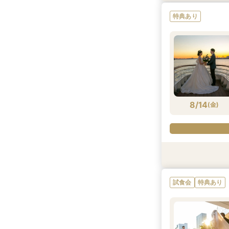
特典あり
8/13
8/13
8/13
(
(
(
木
木
木
)
)
)
8/14
(
金
)
特典あり
特典あり
試食会
特典あり