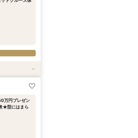
セットクルーズ体
ーティー相談
ズ体験フェア
こに・・★
50万円プレゼン
験★型にはまら
50万円プレゼン
験★型にはまら