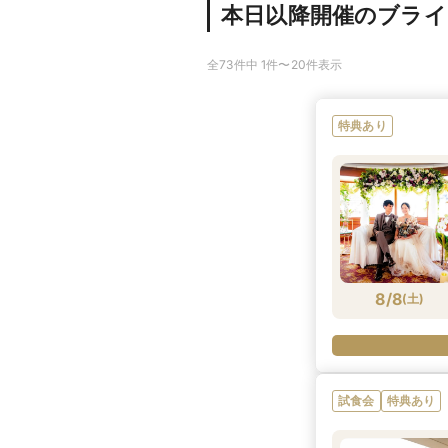
本日以降開催のブラ
全73件中 1件〜20件表示
特典あり
8/8
(
土
)
試食会
特典あり