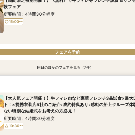
【期間限定特別開催！】《無料》で牛フィレ等フレンチ試食＆サン
験フェア
所要時間：4時間30分程度
15:00〜
フェアを予約
同日のほかのフェアを見る（7件）
【少人数での結婚式にオススメ！】じっくりご見学×アットホームパ
【★土日限定★】ゆったり船内見学＆ウェディングクルーズ相談会
幸せの航海を♪【スイーツ×５０分クルーズ】１件目来館にお勧め！
【特別開催！】《無料》で牛フィレ等フレンチ試食＆ランチクルー
【＃海が見える】船上フォトウェディングが熱い！フォト相談会
【オンライン相談会】お手軽３Dウォークでご見学♪運命の会場がこ
【大人気フェア開催！】牛フィレ肉など豪華フレンチ3品試食×最大
フェア
ト！×提携衣装店5社のご紹介♪成約特典あり♪感動の船上クルーズ体
所要時間：3時間程度
所要時間：3時間30分程度
所要時間：4時間30分程度
所要時間：2時間程度
所要時間：2時間程度
ない特別な結婚式をお考えの方必見！
所要時間：2時間30分程度
【大人気フェア開催！】牛フィレ肉など豪華フレンチ3品試食×最大
13:30〜
10:30〜
10:30〜
9:00〜
9:00〜
10:30〜
10:30〜
13:00〜
所要時間：4時間30分程度
ト！×提携衣装店5社のご紹介♪成約特典あり♪感動の船上クルーズ体
9:00〜
10:30〜
15:00〜
ない特別な結婚式をお考えの方必見！
10:30〜
15:00〜
所要時間：4時間30分程度
10:30〜
フェアを予約
フェアを予約
フェアを予約
フェアを予約
フェアを予約
フェアを予約