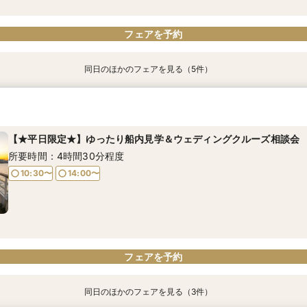
03
電話予約のみ
フェアを予約
同日のほかのフェアを見る（5件）
【★平日限定★】ゆったり船内見学＆ウェディングクルーズ相談会
【少人数での結婚式にオススメ！】じっくりご見学×アットホームパ
【特別開催！】《無料》で牛フィレ等フレンチ試食＆ランチクルー
【期間限定特別開催！】《無料》で牛フィレ等フレンチ試食＆サン
【オンライン相談会】お手軽３Dウォークでご見学♪運命の会場がこ
フェア
験フェア
所要時間：4時間30分程度
所要時間：4時間30分程度
所要時間：2時間程度
所要時間：2時間30分程度
所要時間：4時間30分程度
【★平日限定★】ゆったり船内見学＆ウェディングクルーズ相談会
10:30〜
10:30〜
10:30〜
14:00〜
13:00〜
15:00〜
9:00〜
10:30〜
所要時間：4時間30分程度
15:00〜
10:30〜
14:00〜
フェアを予約
フェアを予約
フェアを予約
フェアを予約
フェアを予約
フェアを予約
同日のほかのフェアを見る（3件）