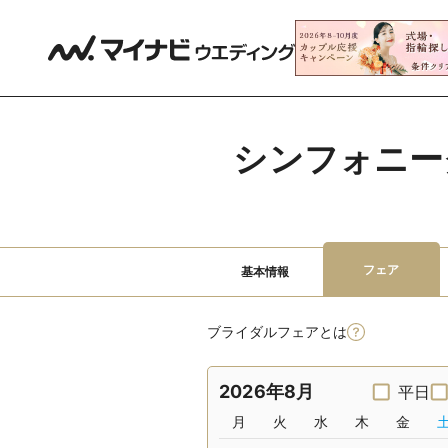
シンフォニー
フェア
基本情報
ブライダルフェアとは
2026年8月
平日
月
火
水
木
金