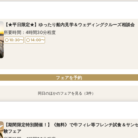
【少人数での結婚式にオススメ！】じっくりご見学×アットホームパ
幸せの航海を♪【スイーツ×５０分クルーズ】１件目来館にお勧め！
【オンライン相談会】お手軽３Dウォークでご見学♪運命の会場がこ
フェア
所要時間：3時間30分程度
所要時間：2時間程度
所要時間：2時間30分程度
【★平日限定★】ゆったり船内見学＆ウェディングクルーズ相談会
13:30〜
10:30〜
13:00〜
9:00〜
10:30〜
所要時間：4時間30分程度
15:00〜
10:30〜
14:00〜
フェアを予約
フェアを予約
フェアを予約
フェアを予約
同日のほかのフェアを見る（3件）
【少人数での結婚式にオススメ！】じっくりご見学×アットホームパ
【＃海が見える】船上フォトウェディングが熱い！フォト相談会
【オンライン相談会】お手軽３Dウォークでご見学♪運命の会場がこ
フェア
所要時間：2時間程度
所要時間：2時間程度
所要時間：2時間30分程度
【期間限定特別開催！】《無料》で牛フィレ等フレンチ試食＆サン
10:30〜
9:00〜
10:30〜
13:00〜
験フェア
9:00〜
10:30〜