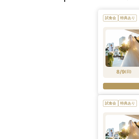
試食会
特典あり
8/9
(
日
)
試食会
特典あり