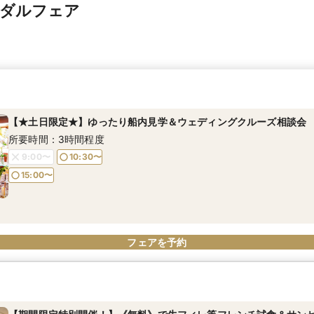
イダルフェア
【★土日限定★】ゆったり船内見学＆ウェディングクルーズ相談会
所要時間：3時間程度
9:00〜
10:30〜
15:00〜
フェアを予約