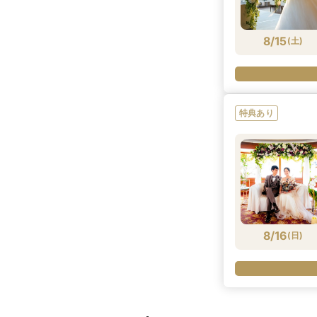
8/15
(
土
)
特典あり
8/16
(
日
)