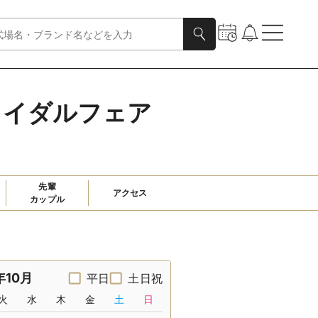
ライダルフェア
先輩

アクセス
カップル
年10月
平日
土日祝
火
水
木
金
土
日