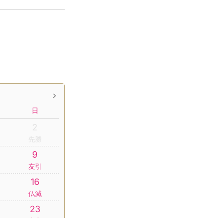
日
2
先勝
9
友引
16
仏滅
23