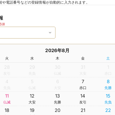
前や電話番号などの登録情報が自動的に入力されます。
報
必須
2026年8月
火
水
木
金
土
28
29
30
31
1
友引
先負
仏滅
大安
赤口
4
5
6
7
8
先負
仏滅
大安
赤口
先勝
11
12
13
14
15
仏滅
大安
先勝
友引
先負
18
19
20
21
22