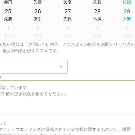
赤口
先勝
友引
先負
仏滅
25
26
27
28
29
先勝
友引
先負
仏滅
大安
1
2
3
4
5
友引
先負
仏滅
大安
赤口
でない場合は「お問い合せ内容」におおよその時期をお聞かせください
、最大3日ほどがオススメです。
須
して
マイナビウエディングに掲載されている情報に関するものとし、採用・