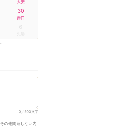
大安
30
赤口
6
先勝
。
0／500
文字
その他関連しない内