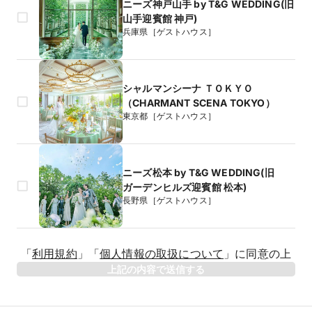
ニーズ神戸山手 by T&G WEDDING(旧
山手迎賓館 神戸)
兵庫県［ゲストハウス］
シャルマンシーナ ＴＯＫＹＯ
（CHARMANT SCENA TOKYO）
東京都［ゲストハウス］
ニーズ松本 by T&G WEDDING(旧
ガーデンヒルズ迎賓館 松本)
長野県［ゲストハウス］
生年月日
「
利用規約
」
「
個人情報の取扱について
」
に同意の上
年
上記の内容で送信する
相手のお名前