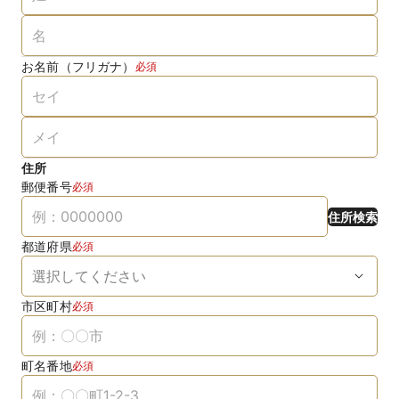
お名前（フリガナ）
必須
住所
郵便番号
必須
住所検索
都道府県
必須
市区町村
必須
町名番地
必須