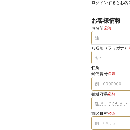
ログインするとお名
お客様情報
お名前
必須
お名前（フリガナ）
住所
郵便番号
必須
都道府県
必須
市区町村
必須