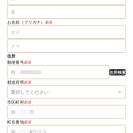
お名前（フリガナ）
必須
住所
郵便番号
必須
住所検索
都道府県
必須
市区町村
必須
町名番地
必須