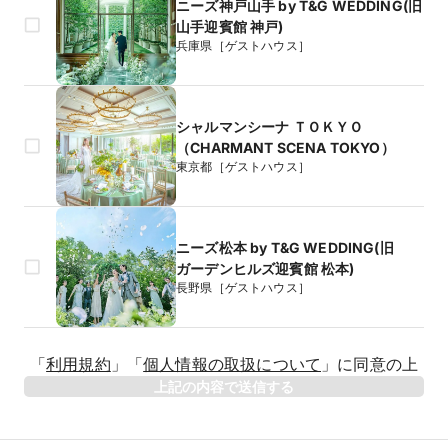
ニーズ神戸山手 by T&G WEDDING(旧
山手迎賓館 神戸)
兵庫県［ゲストハウス］
シャルマンシーナ ＴＯＫＹＯ
（CHARMANT SCENA TOKYO）
東京都［ゲストハウス］
ニーズ松本 by T&G WEDDING(旧
ガーデンヒルズ迎賓館 松本)
長野県［ゲストハウス］
生年月日
「
利用規約
」
「
個人情報の取扱について
」
に同意の上
年
上記の内容で送信する
相手のお名前