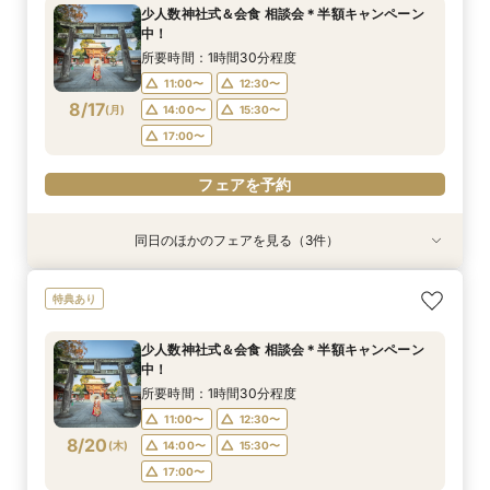
所要時間：1時間30分程度
所要時間：1時間30分程度
所要時間：1時間30分程度
少人数神社式＆会食 相談会＊半額キャンペーン
11:00〜
11:00〜
11:00〜
12:30〜
12:30〜
12:30〜
中！
8/16
8/16
8/16
(
(
(
日
日
日
)
)
)
14:00〜
14:00〜
15:30〜
15:30〜
所要時間：1時間30分程度
17:00〜
17:00〜
11:00〜
12:30〜
フェアを予約
8/17
(
月
)
14:00〜
15:30〜
フェアを予約
フェアを予約
17:00〜
フェアを予約
同日のほかのフェアを見る（3件）
特典あり
特典あり
【少人数専門】家族に感謝を伝える結婚式＆会食
フォトウェディング（前撮り）相談会 基本料
大人気！リゾートウエディング相談会（沖縄、北
特典あり
フェア
50％OFF
海道、グアム、ハワイ）
所要時間：1時間30分程度
所要時間：1時間30分程度
所要時間：1時間30分程度
少人数神社式＆会食 相談会＊半額キャンペーン
11:00〜
11:00〜
11:00〜
12:30〜
12:30〜
12:30〜
中！
8/17
8/17
8/17
(
(
(
月
月
月
)
)
)
14:00〜
14:00〜
15:30〜
15:30〜
所要時間：1時間30分程度
17:00〜
17:00〜
11:00〜
12:30〜
フェアを予約
8/20
(
木
)
14:00〜
15:30〜
フェアを予約
フェアを予約
17:00〜