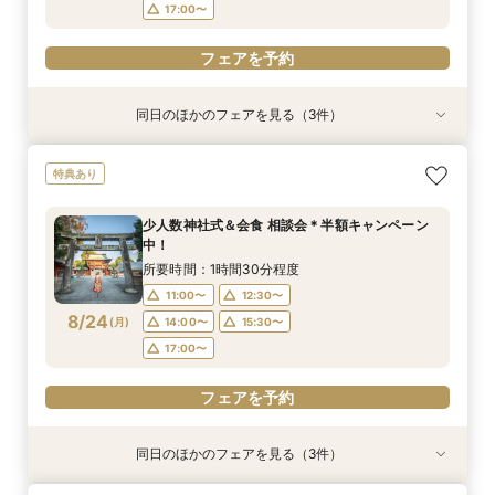
フェアを予約
フェアを予約
17:00〜
フェアを予約
同日のほかのフェアを見る（3件）
特典あり
特典あり
【少人数専門】家族に感謝を伝える結婚式＆会食
フォトウェディング（前撮り）相談会 基本料
大人気！リゾートウエディング相談会（沖縄、北
特典あり
フェア
50％OFF
海道、グアム、ハワイ）
所要時間：1時間30分程度
所要時間：1時間30分程度
所要時間：1時間30分程度
少人数神社式＆会食 相談会＊半額キャンペーン
11:00〜
11:00〜
11:00〜
12:30〜
12:30〜
12:30〜
中！
8/23
8/23
8/23
(
(
(
日
日
日
)
)
)
14:00〜
14:00〜
15:30〜
15:30〜
所要時間：1時間30分程度
17:00〜
17:00〜
11:00〜
12:30〜
フェアを予約
8/24
(
月
)
14:00〜
15:30〜
フェアを予約
フェアを予約
17:00〜
フェアを予約
同日のほかのフェアを見る（3件）
特典あり
特典あり