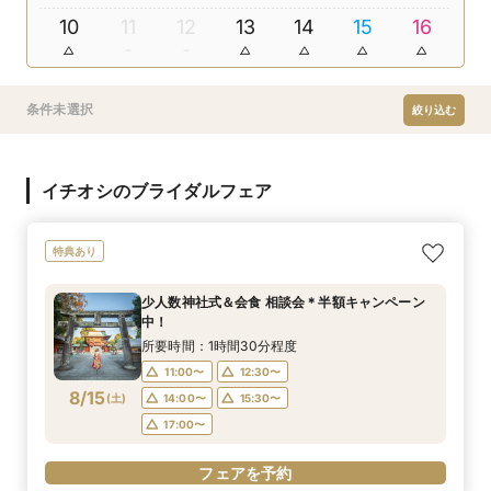
10
11
12
13
14
15
16
条件未選択
絞り込む
イチオシのブライダルフェア
特典あり
少人数神社式＆会食 相談会＊半額キャンペーン
中！
所要時間：1時間30分程度
11:00〜
12:30〜
8/15
(
土
)
14:00〜
15:30〜
17:00〜
フェアを予約