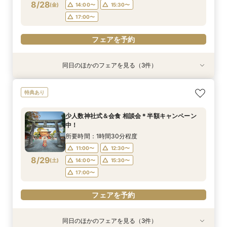
フェアを予約
8/28
(
金
)
14:00〜
15:30〜
フェアを予約
フェアを予約
17:00〜
フェアを予約
同日のほかのフェアを見る（3件）
特典あり
特典あり
【少人数専門】家族に感謝を伝える結婚式＆会食
フォトウェディング（前撮り）相談会 基本料
大人気！リゾートウエディング相談会（沖縄、北
特典あり
フェア
50％OFF
海道、グアム、ハワイ）
所要時間：1時間30分程度
所要時間：1時間30分程度
所要時間：1時間30分程度
少人数神社式＆会食 相談会＊半額キャンペーン
11:00〜
11:00〜
11:00〜
12:30〜
12:30〜
12:30〜
中！
8/28
8/28
8/28
(
(
(
金
金
金
)
)
)
14:00〜
14:00〜
15:30〜
15:30〜
所要時間：1時間30分程度
17:00〜
17:00〜
11:00〜
12:30〜
フェアを予約
8/29
(
土
)
14:00〜
15:30〜
フェアを予約
フェアを予約
17:00〜
フェアを予約
同日のほかのフェアを見る（3件）
特典あり
特典あり