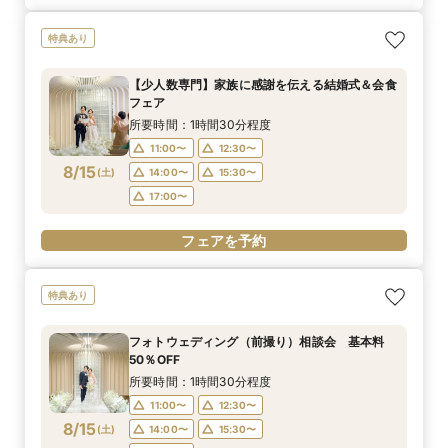
特典あり
【少人数専門】家族に感謝を伝える結婚式＆会食
フェア
所要時間：1時間30分程度
11:00〜
12:30〜
8/15
(
土
)
14:00〜
15:30〜
17:00〜
フェアを予約
特典あり
フォトウェディング（前撮り）相談会 基本料
50％OFF
所要時間：1時間30分程度
11:00〜
12:30〜
8/15
(
土
)
14:00〜
15:30〜