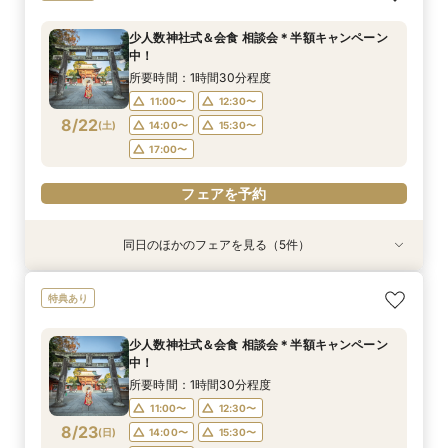
フェア
50％OFF
海道、グアム、ハワイ）
所要時間：1時間30分程度
所要時間：1時間30分程度
所要時間：1時間30分程度
少人数神社式＆会食 相談会＊半額キャンペーン
11:00〜
11:00〜
11:00〜
12:30〜
12:30〜
12:30〜
中！
8/21
8/21
8/21
(
(
(
金
金
金
)
)
)
14:00〜
14:00〜
15:30〜
15:30〜
所要時間：1時間30分程度
17:00〜
17:00〜
11:00〜
12:30〜
フェアを予約
8/22
(
土
)
14:00〜
15:30〜
フェアを予約
フェアを予約
17:00〜
フェアを予約
同日のほかのフェアを見る（5件）
特典あり
特典あり
衣装試着
衣装試着
特典あり
特典あり
【少人数専門】家族に感謝を伝える結婚式＆会食
フォトウェディング（前撮り）相談会 基本料
体験型少人数婚フェスタ★ドレス試着も◎
体験型少人数婚フェスタ★ドレス試着も◎
大人気！リゾートウエディング相談会（沖縄、北
特典あり
フェア
50％OFF
海道、グアム、ハワイ）
所要時間：2時間30分程度
所要時間：2時間30分程度
所要時間：1時間30分程度
所要時間：1時間30分程度
所要時間：1時間30分程度
9:00〜
9:00〜
11:30〜
11:30〜
少人数神社式＆会食 相談会＊半額キャンペーン
11:00〜
11:00〜
11:00〜
12:30〜
12:30〜
12:30〜
中！
14:00〜
14:00〜
16:30〜
16:30〜
8/22
8/22
8/22
8/22
8/22
(
(
(
(
(
土
土
土
土
土
)
)
)
)
)
14:00〜
14:00〜
15:30〜
15:30〜
所要時間：1時間30分程度
17:00〜
17:00〜
11:00〜
12:30〜
フェアを予約
フェアを予約
フェアを予約
8/23
(
日
)
14:00〜
15:30〜