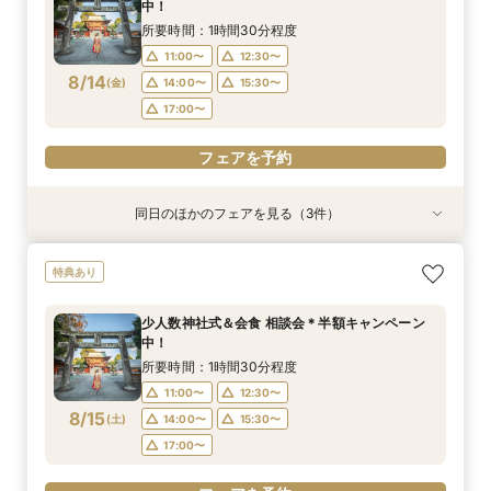
中！
8/13
8/13
8/13
(
(
(
木
木
木
)
)
)
14:00〜
14:00〜
15:30〜
15:30〜
所要時間：1時間30分程度
17:00〜
17:00〜
11:00〜
12:30〜
フェアを予約
8/14
(
金
)
14:00〜
15:30〜
フェアを予約
フェアを予約
17:00〜
フェアを予約
同日のほかのフェアを見る（3件）
特典あり
特典あり
【少人数専門】家族に感謝を伝える結婚式＆会食
フォトウェディング（前撮り）相談会 基本料
大人気！リゾートウエディング相談会（沖縄、北
特典あり
フェア
50％OFF
海道、グアム、ハワイ）
所要時間：1時間30分程度
所要時間：1時間30分程度
所要時間：1時間30分程度
少人数神社式＆会食 相談会＊半額キャンペーン
11:00〜
11:00〜
11:00〜
12:30〜
12:30〜
12:30〜
中！
8/14
8/14
8/14
(
(
(
金
金
金
)
)
)
14:00〜
14:00〜
15:30〜
15:30〜
所要時間：1時間30分程度
17:00〜
17:00〜
11:00〜
12:30〜
フェアを予約
8/15
(
土
)
14:00〜
15:30〜
フェアを予約
フェアを予約
17:00〜