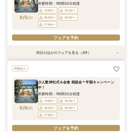
9/4
9/4
9/4
(
(
(
金
金
金
)
)
)
14:00〜
14:00〜
15:30〜
15:30〜
所要時間：1時間30分程度
17:00〜
17:00〜
11:00〜
12:30〜
フェアを予約
9/5
(
土
)
14:00〜
15:30〜
フェアを予約
フェアを予約
17:00〜
フェアを予約
同日のほかのフェアを見る（3件）
特典あり
特典あり
【少人数専門】家族に感謝を伝える結婚式＆会食
フォトウェディング（前撮り）相談会 基本料
大人気！リゾートウエディング相談会（沖縄、北
特典あり
フェア
50％OFF
海道、グアム、ハワイ）
所要時間：1時間30分程度
所要時間：1時間30分程度
所要時間：1時間30分程度
少人数神社式＆会食 相談会＊半額キャンペーン
11:00〜
11:00〜
11:00〜
12:30〜
12:30〜
12:30〜
中！
9/5
9/5
9/5
(
(
(
土
土
土
)
)
)
14:00〜
14:00〜
15:30〜
15:30〜
所要時間：1時間30分程度
17:00〜
17:00〜
11:00〜
12:30〜
フェアを予約
9/6
(
日
)
14:00〜
15:30〜
フェアを予約
フェアを予約
17:00〜
フェアを予約