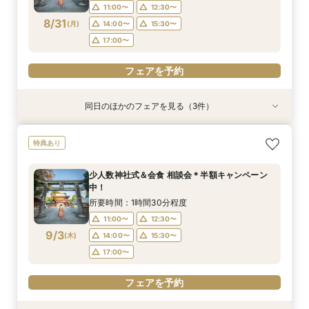
17:00〜
17:00〜
11:00〜
12:30〜
フェアを予約
8/31
(
月
)
14:00〜
15:30〜
フェアを予約
フェアを予約
17:00〜
フェアを予約
同日のほかのフェアを見る（3件）
特典あり
特典あり
【少人数専門】家族に感謝を伝える結婚式＆会食
フォトウェディング（前撮り）相談会 基本料
大人気！リゾートウエディング相談会（沖縄、北
特典あり
フェア
50％OFF
海道、グアム、ハワイ）
所要時間：1時間30分程度
所要時間：1時間30分程度
所要時間：1時間30分程度
少人数神社式＆会食 相談会＊半額キャンペーン
11:00〜
11:00〜
11:00〜
12:30〜
12:30〜
12:30〜
中！
8/31
8/31
8/31
(
(
(
月
月
月
)
)
)
14:00〜
14:00〜
15:30〜
15:30〜
所要時間：1時間30分程度
17:00〜
17:00〜
11:00〜
12:30〜
フェアを予約
9/3
(
木
)
14:00〜
15:30〜
フェアを予約
フェアを予約
17:00〜
フェアを予約