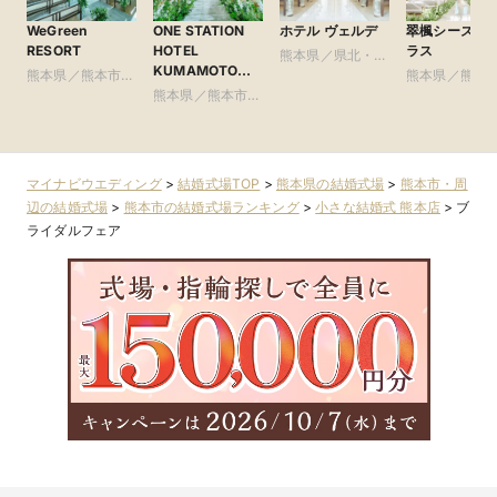
WeGreen
ONE STATION
ホテル ヴェルデ
翠楓シーズン
RESORT
HOTEL
ラス
熊本県／県北・阿
KUMAMOTO（
熊本県／熊本市・
蘇
熊本県／熊本
ワン・ステーショ
周辺
熊本県／熊本市・
周辺
ンホテル熊本）
周辺
マイナビウエディング
>
結婚式場TOP
>
熊本県の結婚式場
>
熊本市・周
辺の結婚式場
>
熊本市の結婚式場ランキング
>
小さな結婚式 熊本店
>
ブ
ライダルフェア