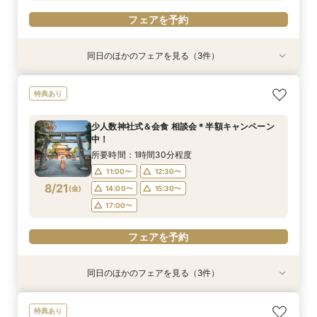
フェアを予約
同日のほかのフェアを見る（3件）
特典あり
特典あり
【少人数専門】家族に感謝を伝える結婚式＆会食
フォトウェディング（前撮り）相談会 基本料
大人気！リゾートウエディング相談会（沖縄、北
特典あり
フェア
50％OFF
海道、グアム、ハワイ）
所要時間：1時間30分程度
所要時間：1時間30分程度
所要時間：1時間30分程度
少人数神社式＆会食 相談会＊半額キャンペーン
11:00〜
11:00〜
11:00〜
12:30〜
12:30〜
12:30〜
中！
8/20
8/20
8/20
(
(
(
木
木
木
)
)
)
14:00〜
14:00〜
15:30〜
15:30〜
所要時間：1時間30分程度
17:00〜
17:00〜
11:00〜
12:30〜
フェアを予約
8/21
(
金
)
14:00〜
15:30〜
フェアを予約
フェアを予約
17:00〜
フェアを予約
同日のほかのフェアを見る（3件）
特典あり
特典あり
【少人数専門】家族に感謝を伝える結婚式＆会食
フォトウェディング（前撮り）相談会 基本料
大人気！リゾートウエディング相談会（沖縄、北
特典あり