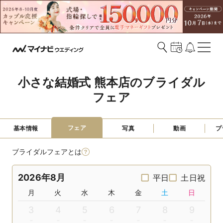
小さな結婚式 熊本店のブライダル
フェア
フェア
基本情報
写真
動画
プ
ブライダルフェアとは
2026年8月
平日
土日祝
月
火
水
木
金
土
日
3
4
5
6
7
8
9