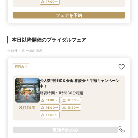
17:00〜
フェアを予約
本日以降開催のブライダルフェア
全58件中 1件〜20件表示
特典あり
少人数神社式＆会食 相談会＊半額キャンペーン
中！
所要時間：1時間30分程度
11:00〜
12:30〜
8/10
(
月
)
14:00〜
15:30〜
17:00〜
電話予約のみ