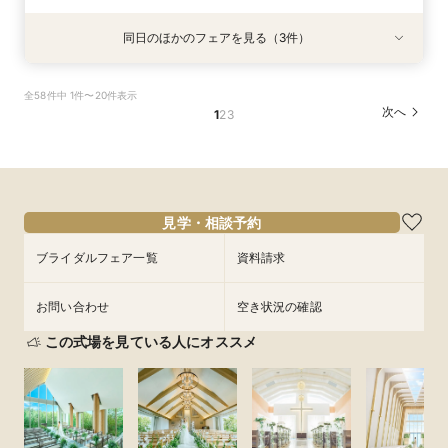
同日のほかのフェアを見る（3件）
特典あり
特典あり
【少人数専門】家族に感謝を伝える結婚式＆会食
フォトウェディング（前撮り）相談会 基本料
大人気！リゾートウエディング相談会（沖縄、北
全58件中 1件〜20件表示
フェア
50％OFF
海道、グアム、ハワイ）
次へ
1
2
3
所要時間：1時間30分程度
所要時間：1時間30分程度
所要時間：1時間30分程度
11:00〜
11:00〜
11:00〜
12:30〜
12:30〜
12:30〜
9/6
9/6
9/6
(
(
(
日
日
日
)
)
)
14:00〜
14:00〜
15:30〜
15:30〜
17:00〜
17:00〜
フェアを予約
見学・相談予約
フェアを予約
フェアを予約
ブライダルフェア一覧
資料請求
お問い合わせ
空き状況の確認
この式場を見ている人にオススメ