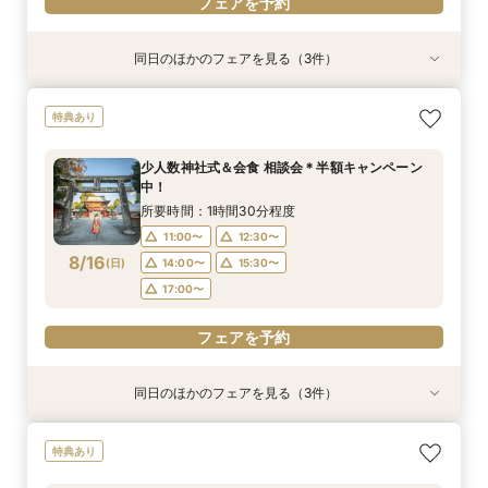
フェアを予約
同日のほかのフェアを見る（3件）
特典あり
特典あり
【少人数専門】家族に感謝を伝える結婚式＆会食
フォトウェディング（前撮り）相談会 基本料
大人気！リゾートウエディング相談会（沖縄、北
特典あり
フェア
50％OFF
海道、グアム、ハワイ）
所要時間：1時間30分程度
所要時間：1時間30分程度
所要時間：1時間30分程度
少人数神社式＆会食 相談会＊半額キャンペーン
11:00〜
11:00〜
11:00〜
12:30〜
12:30〜
12:30〜
中！
8/15
8/15
8/15
(
(
(
土
土
土
)
)
)
14:00〜
14:00〜
15:30〜
15:30〜
所要時間：1時間30分程度
17:00〜
17:00〜
11:00〜
12:30〜
フェアを予約
8/16
(
日
)
14:00〜
15:30〜
フェアを予約
フェアを予約
17:00〜
フェアを予約
同日のほかのフェアを見る（3件）
特典あり
特典あり
【少人数専門】家族に感謝を伝える結婚式＆会食
フォトウェディング（前撮り）相談会 基本料
大人気！リゾートウエディング相談会（沖縄、北
特典あり
フェア
50％OFF
海道、グアム、ハワイ）