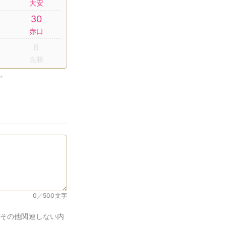
大安
30
赤口
6
先勝
。
0／500
文字
その他関連しない内