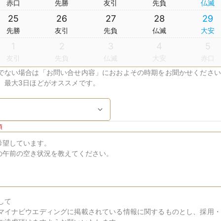
赤口
先勝
友引
先負
仏滅
25
26
27
28
29
先勝
友引
先負
仏滅
大安
1
2
3
4
5
友引
先負
仏滅
大安
赤口
でない場合は「お問い合せ内容」におおよその時期をお聞かせください
、最大3日ほどがオススメです。
須
して
マイナビウエディングに掲載されている情報に関するものとし、採用・