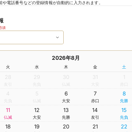
前や電話番号などの登録情報が自動的に入力されます。
報
必須
2026年8月
火
水
木
金
土
28
29
30
31
1
友引
先負
仏滅
大安
赤口
4
5
6
7
8
先負
仏滅
大安
赤口
先勝
11
12
13
14
15
仏滅
大安
先勝
友引
先負
18
19
20
21
22