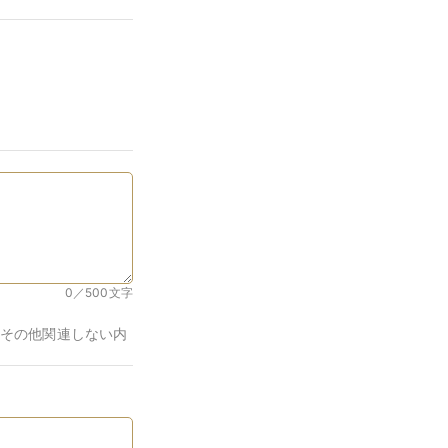
0／500
文字
その他関連しない内