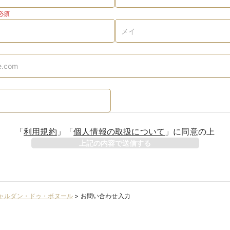
必須
「
利用規約
」
「
個人情報の取扱について
」
に同意の上
上記の内容で送信する
ャルダン・ドゥ・ボヌール
>
お問い合わせ入力