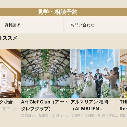
見学・相談予約
資料請求
お問い合わせ
オススメ
ク小倉
Art Clef Club（アート
アルマリアン 福岡
TH
クレフクラブ）
（ALMALIEN
Re
・周辺（小倉
FUKUOKA）
ズ
福岡県／北九州市・周辺（小倉
福岡県／福岡市・周辺（博多・
福岡
ほか）
天神ほか）
天神