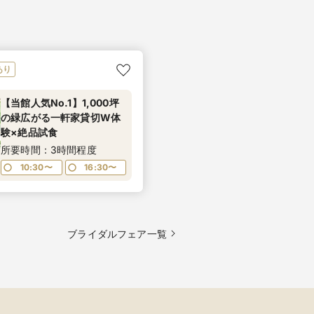
あり
【当館人気No.1】1,000坪
の緑広がる一軒家貸切W体
験×絶品試食
所要時間：3時間程度
10:30〜
16:30〜
ブライダルフェア一覧