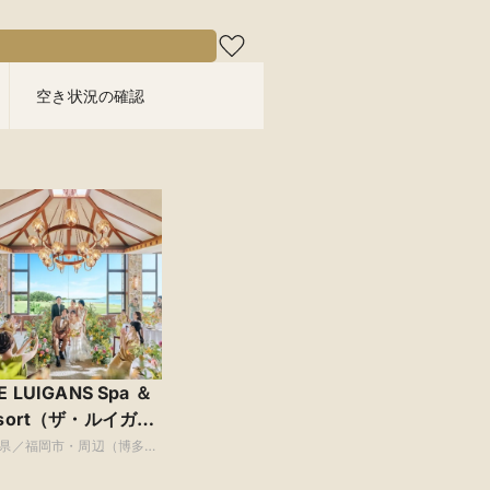
空き状況の確認
E LUIGANS Spa ＆
sort（ザ・ルイガン
.スパ ＆リゾート）
県／福岡市・周辺（博多・
ほか）