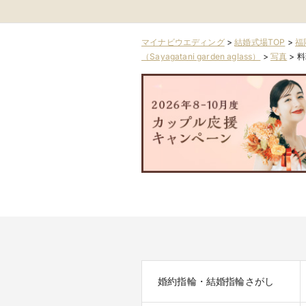
マイナビウエディング
>
結婚式場TOP
>
福
（Sayagatani garden aglass）
>
写真
>
料
婚約指輪・結婚指輪さがし