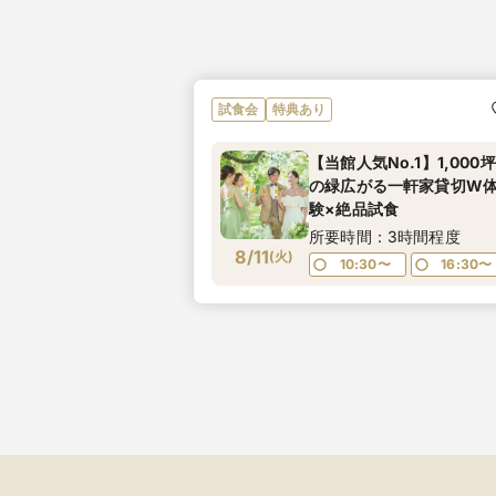
試食会
特典あり
【当館人気No.1】1,000坪
の緑広がる一軒家貸切W
験×絶品試食
所要時間：3時間程度
8/11
(
火
)
10:30〜
16:30〜