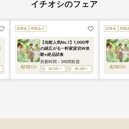
イチオシのフェア
試食会
特典あり
試食会
特典
【当館人気No.1】1,000坪
体
の緑広がる一軒家貸切W体
験×絶品試食
所要時間：3時間程度
8/15
8/16
(
土
)
(
日
)
10:30〜
16:30〜