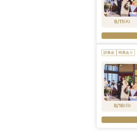
8/11
(
火
)
試食会
特典あり
8/16
(
日
)