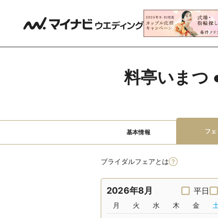
料亭いまつ
フェ
基本情報
ブライダルフェアとは
2026年8月
平日
月
火
水
木
金