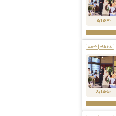
8/13
(
木
)
試食会
特典あり
8/14
(
金
)