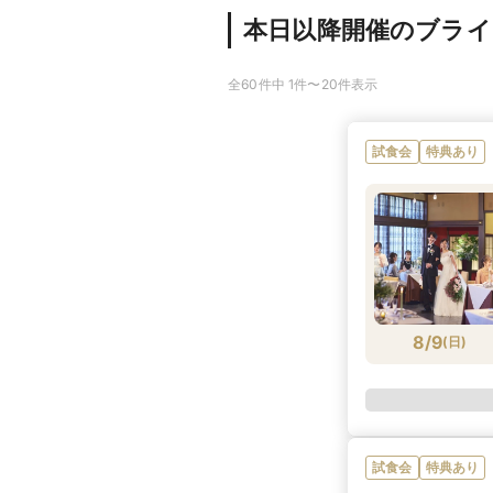
本日以降開催のブラ
全60件中 1件〜20件表示
試食会
特典あり
8/9
(
日
)
試食会
特典あり