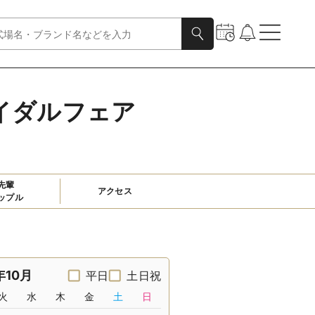
イダルフェア
先輩

アクセス
ップル
年10月
平日
土日祝
火
水
木
金
土
日