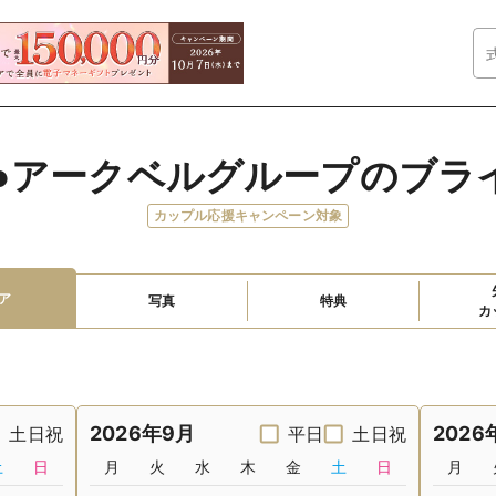
 ●アークベルグループのブラ
カップル応援キャンペーン対象
ア
写真
特典
カ
2026年9月
2026
土日祝
平日
土日祝
土
日
月
火
水
木
金
土
日
月