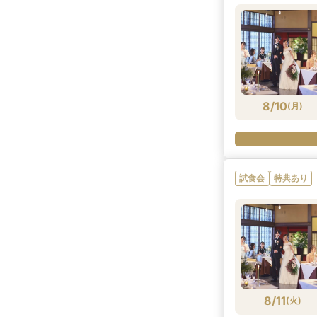
8/10
(
月
)
試食会
特典あり
8/11
(
火
)