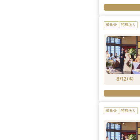
試食会
特典あり
8/12
(
水
)
試食会
特典あり