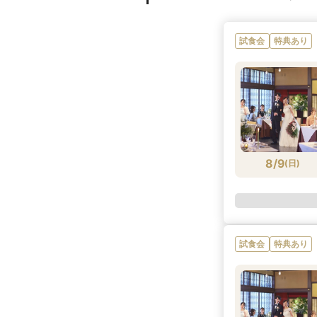
試食会
特典あり
8/9
(
日
)
試食会
特典あり