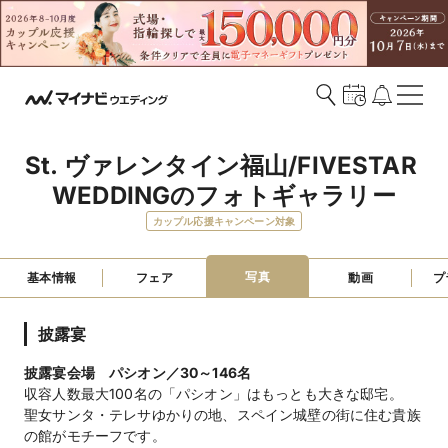
St. ヴァレンタイン福山/FIVESTAR 
WEDDINGのフォトギャラリー
カップル応援キャンペーン対象
写真
基本情報
フェア
動画
プ
披露宴
披露宴会場 パシオン／30～146名
収容人数最大100名の「パシオン」はもっとも大きな邸宅。
聖女サンタ・テレサゆかりの地、スペイン城壁の街に住む貴族
の館がモチーフです。