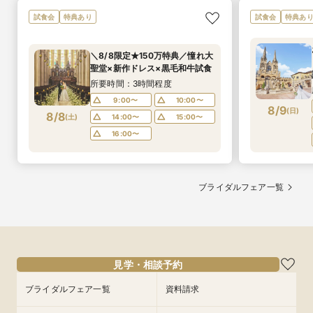
試食会
特典あり
試食会
特典あ
＼8/8限定★150万特典／憧れ大
聖堂×新作ドレス×黒毛和牛試食
所要時間：3時間程度
9:00〜
10:00〜
8/9
(
日
)
8/8
(
土
)
14:00〜
15:00〜
16:00〜
ブライダルフェア一覧
見学・相談予約
ブライダルフェア一覧
資料請求