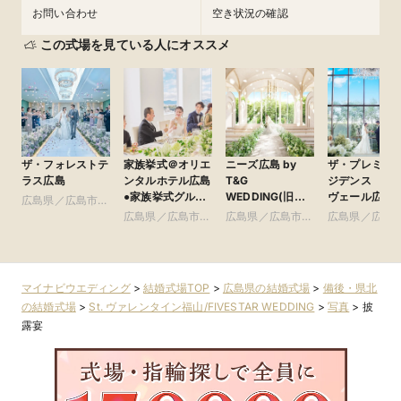
お問い合わせ
空き状況の確認
この式場を見ている人にオススメ
ザ・フォレストテ
家族挙式＠オリエ
ニーズ広島 by
ザ・プレミア
ラス広島
ンタルホテル広島
T&G
ジデンス ラ
●家族挙式グルー
WEDDING(旧
ヴェール広島
広島県／広島市・
プ
アーククラブ迎賓
周辺
広島県／広島市・
広島県／広島市・
広島県／広島
館 広島)
周辺
周辺
周辺
マイナビウエディング
>
結婚式場TOP
>
広島県の結婚式場
>
備後・県北
の結婚式場
>
St. ヴァレンタイン福山/FIVESTAR WEDDING
>
写真
>
披
露宴