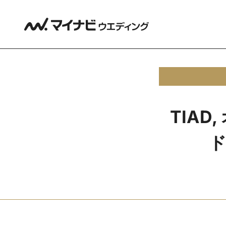
TIA
ド