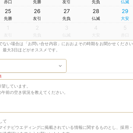
赤口
先勝
友引
先負
仏滅
25
26
27
28
29
先勝
友引
先負
仏滅
大安
1
2
3
4
5
友引
先負
仏滅
大安
赤口
でない場合は「お問い合せ内容」におおよその時期をお聞かせください
、最大3日ほどがオススメです。
須
して
マイナビウエディングに掲載されている情報に関するものとし、採用・