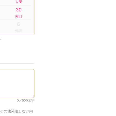
大安
30
赤口
6
先勝
。
0／500
文字
その他関連しない内