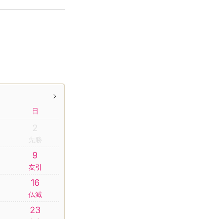
日
2
先勝
9
友引
16
仏滅
23