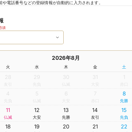
前や電話番号などの登録情報が自動的に入力されます。
報
必須
2026年8月
火
水
木
金
土
28
29
30
31
1
友引
先負
仏滅
大安
赤口
4
5
6
7
8
先負
仏滅
大安
赤口
先勝
11
12
13
14
15
仏滅
大安
先勝
友引
先負
18
19
20
21
22