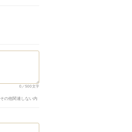
0／500
文字
その他関連しない内