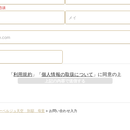
必須
「
利用規約
」
「
個人情報の取扱について
」
に同意の上
上記の内容で送信する
ーベルジュ天空 別邸 母里
>
お問い合わせ入力