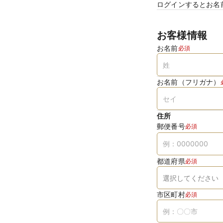
ログインするとお名
お客様情報
お名前
必須
お名前（フリガナ）
住所
郵便番号
必須
都道府県
必須
市区町村
必須