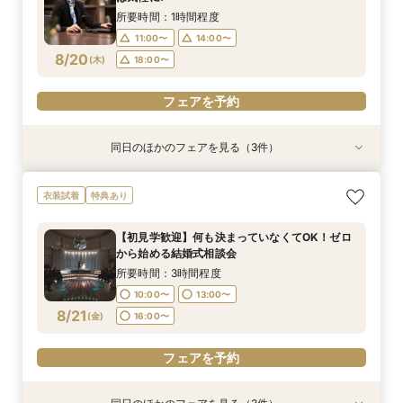
8/17
8/17
8/17
(
(
(
月
月
月
)
)
)
16:00〜
18:00〜
16:00〜
所要時間：1時間程度
11:00〜
14:00〜
フェアを予約
フェアを予約
フェアを予約
8/20
(
木
)
18:00〜
フェアを予約
同日のほかのフェアを見る（3件）
特典あり
特典あり
衣装試着
特典あり
【30名様以下のシンプルW】和洋3挙式場×少人
結婚式をもっと気軽＆自由に☆会費制パーティー
【初見学歓迎】何も決まっていなくてOK！ゼロ
衣装試着
特典あり
数専用ホール見学
相談会☆
から始める結婚式相談会
所要時間：2時間程度
所要時間：3時間程度
所要時間：3時間程度
【初見学歓迎】何も決まっていなくてOK！ゼロ
10:00〜
10:00〜
10:00〜
13:00〜
13:00〜
13:00〜
から始める結婚式相談会
8/20
8/20
8/20
(
(
(
木
木
木
)
)
)
16:00〜
16:00〜
16:00〜
所要時間：3時間程度
10:00〜
13:00〜
フェアを予約
フェアを予約
フェアを予約
8/21
(
金
)
16:00〜
フェアを予約