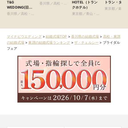
T&G
HOTEL（トラン
トラン・ダズ
香川県／高松・東
WEDDING(旧
クホテル）
讃
東京都／銀座
アーヴェリール迎
香川県／高松・東
東京都／青山・表
賓館 高松)
讃
参道・渋谷・原宿
マイナビウエディング
>
結婚式場TOP
>
香川県の結婚式場
>
高松・東讃
の結婚式場
>
東讃の結婚式場ランキング
>
ザ・チェルシー
>
ブライダル
フェア