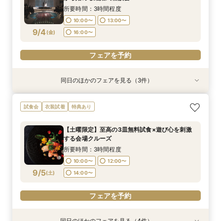
9/3
9/3
9/3
(
(
(
木
木
木
)
)
)
18:00〜
16:00〜
16:00〜
所要時間：3時間程度
10:00〜
13:00〜
フェアを予約
フェアを予約
フェアを予約
9/4
(
金
)
16:00〜
フェアを予約
同日のほかのフェアを見る（3件）
特典あり
特典あり
特典あり
【30名様以下のシンプルW】和洋3挙式場×少人
【自宅＆スマホでＯＫ】オンライン相談会★まず
結婚式をもっと気軽＆自由に☆会費制パーティー
試食会
衣装試着
特典あり
数専用ホール見学
は気軽に♪
相談会☆
所要時間：2時間程度
所要時間：1時間程度
所要時間：3時間程度
【土曜限定】至高の3皿無料試食×遊び心を刺激
10:00〜
10:00〜
11:00〜
14:00〜
13:00〜
13:00〜
する会場クルーズ
9/4
9/4
9/4
(
(
(
金
金
金
)
)
)
16:00〜
18:00〜
16:00〜
所要時間：3時間程度
10:00〜
12:00〜
フェアを予約
フェアを予約
フェアを予約
9/5
(
土
)
14:00〜
フェアを予約
同日のほかのフェアを見る（4件）