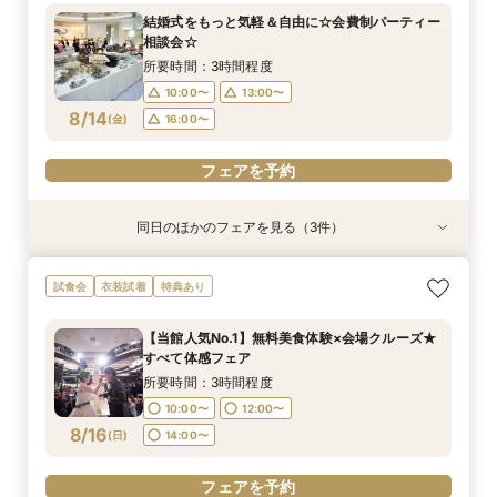
所要時間：1時間程度
所要時間：3時間程度
所要時間：3時間程度
結婚式をもっと気軽＆自由に☆会費制パーティー
10:00〜
10:00〜
11:00〜
14:00〜
13:00〜
13:00〜
相談会☆
8/13
8/13
8/13
(
(
(
木
木
木
)
)
)
18:00〜
16:00〜
16:00〜
所要時間：3時間程度
10:00〜
13:00〜
フェアを予約
フェアを予約
フェアを予約
8/14
(
金
)
16:00〜
フェアを予約
同日のほかのフェアを見る（3件）
特典あり
特典あり
衣装試着
特典あり
【30名様以下のシンプルW】和洋3挙式場×少人
【自宅＆スマホでＯＫ】オンライン相談会★まず
【初見学歓迎】何も決まっていなくてOK！ゼロ
試食会
衣装試着
特典あり
数専用ホール見学
は気軽に♪
から始める結婚式相談会
所要時間：2時間程度
所要時間：1時間程度
所要時間：3時間程度
【当館人気No.1】無料美食体験×会場クルーズ★
10:00〜
10:00〜
11:00〜
14:00〜
13:00〜
13:00〜
すべて体感フェア
8/14
8/14
8/14
(
(
(
金
金
金
)
)
)
16:00〜
18:00〜
16:00〜
所要時間：3時間程度
10:00〜
12:00〜
フェアを予約
フェアを予約
フェアを予約
8/16
(
日
)
14:00〜
フェアを予約