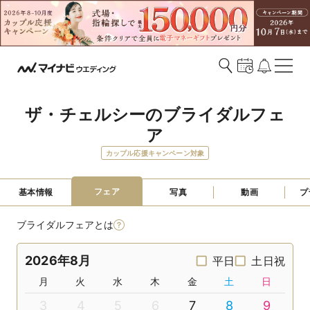
ザ・チェルシーのブライダルフェ
ア
カップル応援キャンペーン対象
フェア
基本情報
写真
動画
プ
ブライダルフェアとは
2026年8月
平日
土日祝
月
火
水
木
金
土
日
3
4
5
6
7
8
9