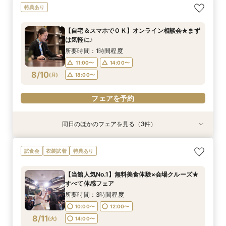
【自宅＆スマホでＯＫ】オンライン相談会★まず
特典あり
は気軽に♪
所要時間：1時間程度
【自宅＆スマホでＯＫ】オンライン相談会★まず
11:00〜
14:00〜
は気軽に♪
8/7
(
金
)
18:00〜
所要時間：1時間程度
11:00〜
14:00〜
8/10
電話予約のみ
(
月
)
18:00〜
フェアを予約
同日のほかのフェアを見る（3件）
特典あり
特典あり
衣装試着
特典あり
【30名様以下のシンプルW】和洋3挙式場×少人
結婚式をもっと気軽＆自由に☆会費制パーティー
【初見学歓迎】何も決まっていなくてOK！ゼロ
試食会
衣装試着
特典あり
数専用ホール見学
相談会☆
から始める結婚式相談会
所要時間：2時間程度
所要時間：3時間程度
所要時間：3時間程度
【当館人気No.1】無料美食体験×会場クルーズ★
10:00〜
10:00〜
10:00〜
13:00〜
13:00〜
13:00〜
すべて体感フェア
8/10
8/10
8/10
(
(
(
月
月
月
)
)
)
16:00〜
16:00〜
16:00〜
所要時間：3時間程度
10:00〜
12:00〜
フェアを予約
フェアを予約
フェアを予約
8/11
(
火
)
14:00〜