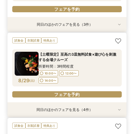
フェアを予約
同日のほかのフェアを見る（3件）
特典あり
特典あり
衣装試着
特典あり
【30名様以下のシンプルW】和洋3挙式場×少人
【自宅＆スマホでＯＫ】オンライン相談会★まず
【初見学歓迎】何も決まっていなくてOK！ゼロ
試食会
衣装試着
特典あり
数専用ホール見学
は気軽に♪
から始める結婚式相談会
所要時間：2時間程度
所要時間：1時間程度
所要時間：3時間程度
【土曜限定】至高の3皿無料試食×遊び心を刺激
10:00〜
10:00〜
11:00〜
14:00〜
13:00〜
13:00〜
する会場クルーズ
8/28
8/28
8/28
(
(
(
金
金
金
)
)
)
16:00〜
18:00〜
16:00〜
所要時間：3時間程度
10:00〜
12:00〜
フェアを予約
フェアを予約
フェアを予約
8/29
(
土
)
14:00〜
フェアを予約
同日のほかのフェアを見る（4件）
特典あり
特典あり
特典あり
衣装試着
特典あり
【30名様以下のシンプルW】和洋3挙式場×少人
【自宅＆スマホでＯＫ】オンライン相談会★まず
結婚式をもっと気軽＆自由に☆会費制パーティー
【初見学歓迎】何も決まっていなくてOK！ゼロ
試食会
衣装試着
特典あり
数専用ホール見学
は気軽に♪
相談会☆
から始める結婚式相談会