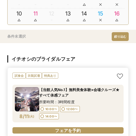
10
11
12
13
14
15
16
条件未選択
絞り込む
イチオシのブライダルフェア
試食会
衣装試着
特典あり
【当館人気No.1】無料美食体験×会場クルーズ★
すべて体感フェア
所要時間：3時間程度
10:00〜
12:00〜
8/11
(
火
)
14:00〜
フェアを予約