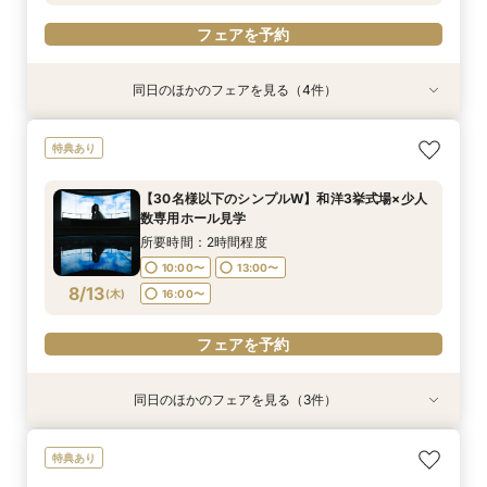
フェアを予約
同日のほかのフェアを見る（4件）
特典あり
特典あり
特典あり
衣装試着
特典あり
【30名様以下のシンプルW】和洋3挙式場×少人
【自宅＆スマホでＯＫ】オンライン相談会★まず
結婚式をもっと気軽＆自由に☆会費制パーティー
【初見学歓迎】何も決まっていなくてOK！ゼロ
特典あり
数専用ホール見学
は気軽に♪
相談会☆
から始める結婚式相談会
所要時間：2時間程度
所要時間：1時間程度
所要時間：3時間程度
所要時間：3時間程度
【30名様以下のシンプルW】和洋3挙式場×少人
10:00〜
10:00〜
10:00〜
11:00〜
14:00〜
13:00〜
13:00〜
13:00〜
数専用ホール見学
8/11
8/11
8/11
8/11
(
(
(
(
火
火
火
火
)
)
)
)
16:00〜
18:00〜
16:00〜
16:00〜
所要時間：2時間程度
10:00〜
13:00〜
フェアを予約
フェアを予約
フェアを予約
フェアを予約
8/13
(
木
)
16:00〜
フェアを予約
同日のほかのフェアを見る（3件）
特典あり
特典あり
衣装試着
特典あり
【自宅＆スマホでＯＫ】オンライン相談会★まず
結婚式をもっと気軽＆自由に☆会費制パーティー
【初見学歓迎】何も決まっていなくてOK！ゼロ
特典あり
は気軽に♪
相談会☆
から始める結婚式相談会