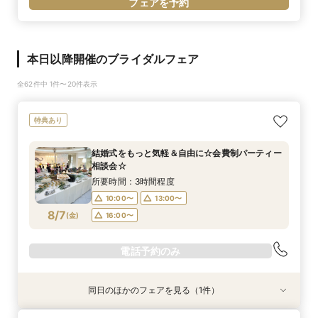
フェアを予約
本日以降開催のブライダルフェア
全62件中 1件〜20件表示
特典あり
結婚式をもっと気軽＆自由に☆会費制パーティー
相談会☆
所要時間：3時間程度
10:00〜
13:00〜
8/7
(
金
)
16:00〜
電話予約のみ
同日のほかのフェアを見る（1件）
特典あり