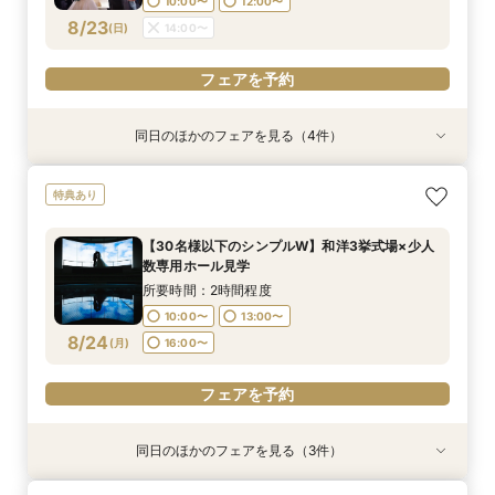
10:00〜
12:00〜
フェアを予約
フェアを予約
フェアを予約
フェアを予約
8/23
(
日
)
14:00〜
フェアを予約
同日のほかのフェアを見る（4件）
特典あり
特典あり
特典あり
衣装試着
特典あり
【30名様以下のシンプルW】和洋3挙式場×少人
【自宅＆スマホでＯＫ】オンライン相談会★まず
結婚式をもっと気軽＆自由に☆会費制パーティー
【初見学歓迎】何も決まっていなくてOK！ゼロ
特典あり
数専用ホール見学
は気軽に♪
相談会☆
から始める結婚式相談会
所要時間：2時間程度
所要時間：1時間程度
所要時間：3時間程度
所要時間：3時間程度
【30名様以下のシンプルW】和洋3挙式場×少人
10:00〜
10:00〜
10:00〜
11:00〜
14:00〜
13:00〜
13:00〜
13:00〜
数専用ホール見学
8/23
8/23
8/23
8/23
(
(
(
(
日
日
日
日
)
)
)
)
16:00〜
18:00〜
16:00〜
16:00〜
所要時間：2時間程度
10:00〜
13:00〜
フェアを予約
フェアを予約
フェアを予約
フェアを予約
8/24
(
月
)
16:00〜
フェアを予約
同日のほかのフェアを見る（3件）
特典あり
特典あり
衣装試着
特典あり