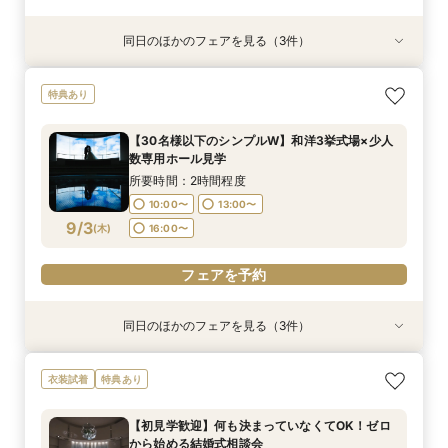
同日のほかのフェアを見る（3件）
特典あり
特典あり
特典あり
【30名様以下のシンプルW】和洋3挙式場×少人
【自宅＆スマホでＯＫ】オンライン相談会★まず
結婚式をもっと気軽＆自由に☆会費制パーティー
特典あり
数専用ホール見学
は気軽に♪
相談会☆
所要時間：2時間程度
所要時間：1時間程度
所要時間：3時間程度
【30名様以下のシンプルW】和洋3挙式場×少人
10:00〜
10:00〜
11:00〜
14:00〜
13:00〜
13:00〜
数専用ホール見学
8/31
8/31
8/31
(
(
(
月
月
月
)
)
)
16:00〜
18:00〜
16:00〜
所要時間：2時間程度
10:00〜
13:00〜
フェアを予約
フェアを予約
フェアを予約
9/3
(
木
)
16:00〜
フェアを予約
同日のほかのフェアを見る（3件）
特典あり
特典あり
衣装試着
特典あり
【自宅＆スマホでＯＫ】オンライン相談会★まず
結婚式をもっと気軽＆自由に☆会費制パーティー
【初見学歓迎】何も決まっていなくてOK！ゼロ
衣装試着
特典あり
は気軽に♪
相談会☆
から始める結婚式相談会
所要時間：1時間程度
所要時間：3時間程度
所要時間：3時間程度
【初見学歓迎】何も決まっていなくてOK！ゼロ
10:00〜
10:00〜
11:00〜
14:00〜
13:00〜
13:00〜
から始める結婚式相談会