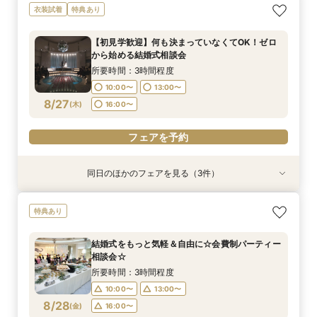
【自宅＆スマホでＯＫ】オンライン相談会★まず
結婚式をもっと気軽＆自由に☆会費制パーティー
【初見学歓迎】何も決まっていなくてOK！ゼロ
衣装試着
特典あり
は気軽に♪
相談会☆
から始める結婚式相談会
所要時間：1時間程度
所要時間：3時間程度
所要時間：3時間程度
【初見学歓迎】何も決まっていなくてOK！ゼロ
10:00〜
10:00〜
11:00〜
14:00〜
13:00〜
13:00〜
から始める結婚式相談会
8/24
8/24
8/24
(
(
(
月
月
月
)
)
)
18:00〜
16:00〜
16:00〜
所要時間：3時間程度
10:00〜
13:00〜
フェアを予約
フェアを予約
フェアを予約
8/27
(
木
)
16:00〜
フェアを予約
同日のほかのフェアを見る（3件）
特典あり
特典あり
特典あり
【30名様以下のシンプルW】和洋3挙式場×少人
【自宅＆スマホでＯＫ】オンライン相談会★まず
結婚式をもっと気軽＆自由に☆会費制パーティー
特典あり
数専用ホール見学
は気軽に♪
相談会☆
所要時間：2時間程度
所要時間：1時間程度
所要時間：3時間程度
結婚式をもっと気軽＆自由に☆会費制パーティー
10:00〜
10:00〜
11:00〜
14:00〜
13:00〜
13:00〜
相談会☆
8/27
8/27
8/27
(
(
(
木
木
木
)
)
)
16:00〜
18:00〜
16:00〜
所要時間：3時間程度
10:00〜
13:00〜
フェアを予約
フェアを予約
フェアを予約
8/28
(
金
)
16:00〜