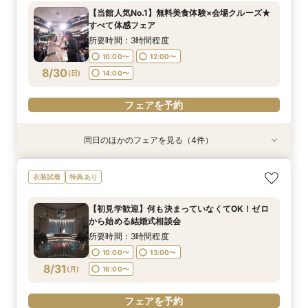
所要時間：2時間程度
所要時間：1時間程度
所要時間：3時間程度
所要時間：3時間程度
【当館人気No.1】無料美食体験×会場クルーズ★
10:00〜
10:00〜
10:00〜
11:00〜
14:00〜
13:00〜
13:00〜
13:00〜
すべて体感フェア
8/29
8/29
8/29
8/29
(
(
(
(
土
土
土
土
)
)
)
)
16:00〜
18:00〜
16:00〜
16:00〜
所要時間：3時間程度
10:00〜
12:00〜
フェアを予約
フェアを予約
フェアを予約
フェアを予約
8/30
(
日
)
14:00〜
フェアを予約
同日のほかのフェアを見る（4件）
特典あり
特典あり
特典あり
衣装試着
特典あり
【30名様以下のシンプルW】和洋3挙式場×少人
【自宅＆スマホでＯＫ】オンライン相談会★まず
結婚式をもっと気軽＆自由に☆会費制パーティー
【初見学歓迎】何も決まっていなくてOK！ゼロ
衣装試着
特典あり
数専用ホール見学
は気軽に♪
相談会☆
から始める結婚式相談会
所要時間：2時間程度
所要時間：1時間程度
所要時間：3時間程度
所要時間：3時間程度
【初見学歓迎】何も決まっていなくてOK！ゼロ
10:00〜
10:00〜
10:00〜
11:00〜
14:00〜
13:00〜
13:00〜
13:00〜
から始める結婚式相談会
8/30
8/30
8/30
8/30
(
(
(
(
日
日
日
日
)
)
)
)
16:00〜
18:00〜
16:00〜
16:00〜
所要時間：3時間程度
10:00〜
13:00〜
フェアを予約
フェアを予約
フェアを予約
フェアを予約
8/31
(
月
)
16:00〜
フェアを予約