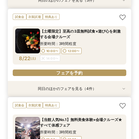
同日のほかのフェアを見る（3件）
特典あり
特典あり
特典あり
【30名様以下のシンプルW】和洋3挙式場×少人
【自宅＆スマホでＯＫ】オンライン相談会★まず
結婚式をもっと気軽＆自由に☆会費制パーティー
試食会
衣装試着
特典あり
数専用ホール見学
は気軽に♪
相談会☆
所要時間：2時間程度
所要時間：1時間程度
所要時間：3時間程度
【土曜限定】至高の3皿無料試食×遊び心を刺激
10:00〜
10:00〜
11:00〜
14:00〜
13:00〜
13:00〜
する会場クルーズ
8/21
8/21
8/21
(
(
(
金
金
金
)
)
)
16:00〜
18:00〜
16:00〜
所要時間：3時間程度
10:00〜
12:00〜
フェアを予約
フェアを予約
フェアを予約
8/22
(
土
)
14:00〜
フェアを予約
同日のほかのフェアを見る（4件）
特典あり
特典あり
特典あり
衣装試着
特典あり
【30名様以下のシンプルW】和洋3挙式場×少人
【自宅＆スマホでＯＫ】オンライン相談会★まず
結婚式をもっと気軽＆自由に☆会費制パーティー
【初見学歓迎】何も決まっていなくてOK！ゼロ
試食会
衣装試着
特典あり
数専用ホール見学
は気軽に♪
相談会☆
から始める結婚式相談会
所要時間：2時間程度
所要時間：1時間程度
所要時間：3時間程度
所要時間：3時間程度
【当館人気No.1】無料美食体験×会場クルーズ★
10:00〜
10:00〜
10:00〜
11:00〜
14:00〜
13:00〜
13:00〜
13:00〜
すべて体感フェア
8/22
8/22
8/22
8/22
(
(
(
(
土
土
土
土
)
)
)
)
16:00〜
18:00〜
16:00〜
16:00〜
所要時間：3時間程度