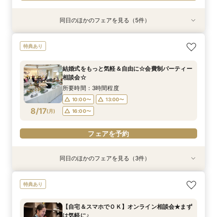
同日のほかのフェアを見る（5件）
特典あり
特典あり
特典あり
衣装試着
試食会
衣装試着
特典あり
特典あり
【30名様以下のシンプルW】和洋3挙式場×少人
【自宅＆スマホでＯＫ】オンライン相談会★まず
結婚式をもっと気軽＆自由に☆会費制パーティー
【初見学歓迎】何も決まっていなくてOK！ゼロ
【月一BIG】ザ・チェルシーの全てを体感☆無料
特典あり
数専用ホール見学
は気軽に♪
相談会☆
から始める結婚式相談会
試食×会場コーデ
所要時間：2時間程度
所要時間：1時間程度
所要時間：3時間程度
所要時間：3時間程度
所要時間：3時間程度
結婚式をもっと気軽＆自由に☆会費制パーティー
10:00〜
10:00〜
10:00〜
10:00〜
11:00〜
14:00〜
13:00〜
13:00〜
13:00〜
12:00〜
相談会☆
8/16
8/16
8/16
8/16
8/16
(
(
(
(
(
日
日
日
日
日
)
)
)
)
)
16:00〜
18:00〜
16:00〜
16:00〜
14:00〜
所要時間：3時間程度
10:00〜
13:00〜
フェアを予約
フェアを予約
フェアを予約
フェアを予約
フェアを予約
8/17
(
月
)
16:00〜
フェアを予約
同日のほかのフェアを見る（3件）
特典あり
特典あり
衣装試着
特典あり
【30名様以下のシンプルW】和洋3挙式場×少人
【自宅＆スマホでＯＫ】オンライン相談会★まず
【初見学歓迎】何も決まっていなくてOK！ゼロ
特典あり
数専用ホール見学
は気軽に♪
から始める結婚式相談会
所要時間：2時間程度
所要時間：1時間程度
所要時間：3時間程度
【自宅＆スマホでＯＫ】オンライン相談会★まず
10:00〜
10:00〜
11:00〜
14:00〜
13:00〜
13:00〜
は気軽に♪