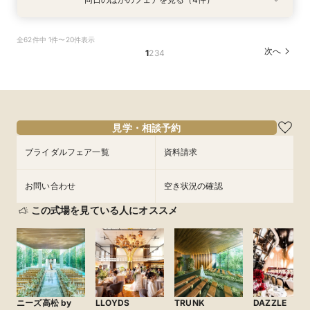
特典あり
特典あり
特典あり
衣装試着
特典あり
【30名様以下のシンプルW】和洋3挙式場×少人
【自宅＆スマホでＯＫ】オンライン相談会★まず
結婚式をもっと気軽＆自由に☆会費制パーティー
【初見学歓迎】何も決まっていなくてOK！ゼロ
全62件中 1件〜20件表示
数専用ホール見学
は気軽に♪
相談会☆
から始める結婚式相談会
次へ
1
2
3
4
所要時間：2時間程度
所要時間：1時間程度
所要時間：3時間程度
所要時間：3時間程度
10:00〜
10:00〜
10:00〜
11:00〜
14:00〜
13:00〜
13:00〜
13:00〜
9/5
9/5
9/5
9/5
(
(
(
(
土
土
土
土
)
)
)
)
16:00〜
18:00〜
16:00〜
16:00〜
フェアを予約
フェアを予約
フェアを予約
フェアを予約
見学・相談予約
ブライダルフェア一覧
資料請求
お問い合わせ
空き状況の確認
この式場を見ている人にオススメ
ニーズ高松 by
LLOYDS
TRUNK
DAZZLE （レ