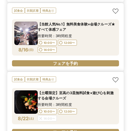
試食会
衣装試着
特典あり
【当館人気No.1】無料美食体験×会場クルーズ★
すべて体感フェア
所要時間：3時間程度
10:00〜
12:00〜
8/16
(
日
)
14:00〜
フェアを予約
試食会
衣装試着
特典あり
【土曜限定】至高の3皿無料試食×遊び心を刺激
する会場クルーズ
所要時間：3時間程度
10:00〜
12:00〜
8/22
(
土
)
14:00〜