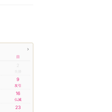
日
2
先勝
9
友引
16
仏滅
23