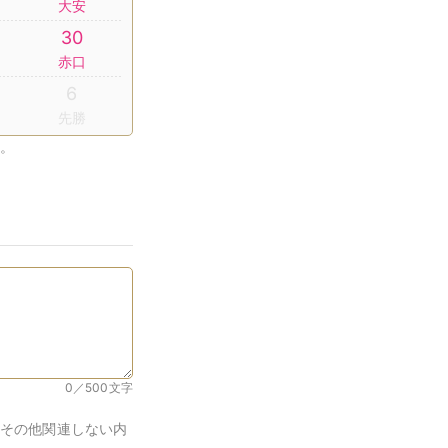
大安
30
赤口
6
先勝
。
0／500
文字
その他関連しない内