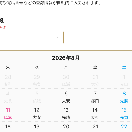
前や電話番号などの登録情報が自動的に入力されます。
報
必須
2026年8月
火
水
木
金
土
28
29
30
31
1
友引
先負
仏滅
大安
赤口
4
5
6
7
8
先負
仏滅
大安
赤口
先勝
11
12
13
14
15
仏滅
大安
先勝
友引
先負
18
19
20
21
22