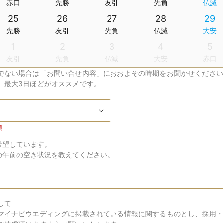
赤口
先勝
友引
先負
仏滅
25
26
27
28
29
先勝
友引
先負
仏滅
大安
1
2
3
4
5
友引
先負
仏滅
大安
赤口
でない場合は「お問い合せ内容」におおよその時期をお聞かせください
、最大3日ほどがオススメです。
須
して
マイナビウエディングに掲載されている情報に関するものとし、採用・