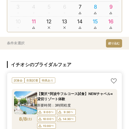
3
4
5
6
7
8
9
10
11
12
13
14
15
16
条件未選択
絞り込む
イチオシのブライダルフェア
試食会
衣装試着
特典あり
【贅沢*阿波牛フルコース試食】NEWチャペル×
貸切リゾート体験
所要時間：3時間程度
9:00〜
9:30〜
8/8
(
土
)
10:00〜
14:30〜
15:00〜