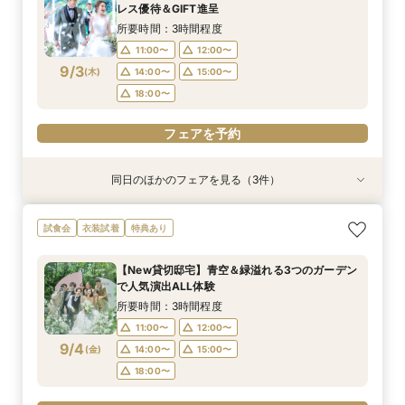
12:00〜
11:00〜
11:00〜
14:00〜
12:00〜
12:00〜
レス優待＆GIFT進呈
9/2
9/2
9/2
(
(
(
水
水
水
)
)
)
14:00〜
14:00〜
15:00〜
18:00〜
15:00〜
15:00〜
所要時間：3時間程度
17:30〜
17:30〜
11:00〜
12:00〜
フェアを予約
9/3
(
木
)
14:00〜
15:00〜
フェアを予約
フェアを予約
18:00〜
フェアを予約
同日のほかのフェアを見る（3件）
特典あり
試食会
試食会
衣装試着
衣装試着
特典あり
特典あり
【遠方の方◎オンライン相談会】スマホで簡単！
【おもてなし重視◎】料理ランクUP＆10大特典
【1組限定★貸切邸宅】少人数で挙式会食♪New
試食会
衣装試着
特典あり
豪華10大特典付き
★貸切体験＆相談会
挙式体験＆豪華試食付き
所要時間：1時間程度
所要時間：3時間程度
所要時間：3時間程度
【New貸切邸宅】青空＆緑溢れる3つのガーデン
12:00〜
11:00〜
11:00〜
14:00〜
12:00〜
12:00〜
で人気演出ALL体験
9/3
9/3
9/3
(
(
(
木
木
木
)
)
)
14:00〜
14:00〜
15:00〜
18:00〜
15:00〜
15:00〜
所要時間：3時間程度
17:30〜
17:30〜
11:00〜
12:00〜
フェアを予約
9/4
(
金
)
14:00〜
15:00〜
フェアを予約
フェアを予約
18:00〜