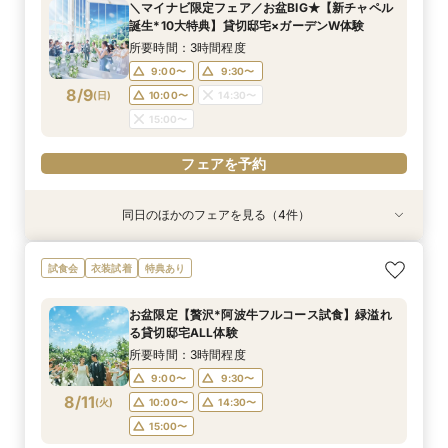
＼マイナビ限定フェア／お盆BIG★【新チャペル
9:00〜
9:00〜
9:00〜
9:30〜
10:00〜
9:30〜
9:30〜
9:30〜
誕生*10大特典】貸切邸宅×ガーデンW体験
8/8
8/8
8/8
8/8
(
(
(
(
土
土
土
土
)
)
)
)
10:00〜
10:00〜
10:00〜
14:30〜
15:00〜
14:30〜
14:30〜
14:30〜
所要時間：3時間程度
15:00〜
15:00〜
15:00〜
9:00〜
9:30〜
フェアを予約
8/9
(
日
)
10:00〜
14:30〜
フェアを予約
フェアを予約
フェアを予約
15:00〜
フェアを予約
同日のほかのフェアを見る（4件）
試食会
特典あり
試食会
試食会
衣装試着
衣装試着
衣装試着
特典あり
特典あり
特典あり
おもてなし体験【国産牛フィレ試食】料理ランク
【遠方の方◎オンライン相談会】スマホで簡単！
【初めての見学にオススメ】見積りまでしっかり
【少人数で挙式重視】アットホームなNewチャペ
試食会
衣装試着
特典あり
UP＆New貸切邸宅
豪華10大特典付き
相談★全館見学
ル体験&ドレス優待
所要時間：3時間程度
所要時間：1時間程度
所要時間：3時間程度
所要時間：3時間程度
お盆限定【贅沢*阿波牛フルコース試食】緑溢れ
9:00〜
9:00〜
9:00〜
9:30〜
10:00〜
9:30〜
9:30〜
9:30〜
る貸切邸宅ALL体験
8/9
8/9
8/9
8/9
(
(
(
(
日
日
日
日
)
)
)
)
10:00〜
10:00〜
10:00〜
14:30〜
14:30〜
15:00〜
14:30〜
14:30〜
所要時間：3時間程度
15:00〜
15:00〜
15:00〜
9:00〜
9:30〜
フェアを予約
8/11
(
火
)
10:00〜
14:30〜
フェアを予約
フェアを予約
フェアを予約
15:00〜