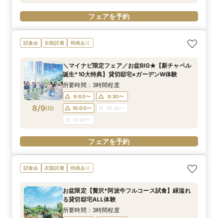
フェアを予約
試食会
衣装試着
特典あり
＼マイナビ限定フェア／お盆BIG★【新チャペル
誕生*10大特典】貸切邸宅×ガーデンW体験
所要時間：3時間程度
9:00〜
9:30〜
8/9
(
日
)
10:00〜
14:30〜
15:00〜
フェアを予約
試食会
衣装試着
特典あり
お盆限定【贅沢*阿波牛フルコース試食】緑溢れ
る貸切邸宅ALL体験
所要時間：3時間程度