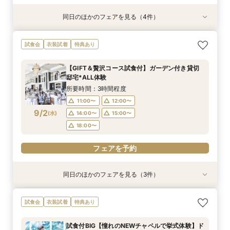
同日のほかのフェアを見る（4件）
試食会
特典あり
試食会
試食会
衣装試着
衣装試着
衣装試着
特典あり
特典あり
特典あり
動画あり
おもてなし体験【国産牛フィレ試食】料理ランク
【遠方の方◎オンライン相談会】スマホで簡単！
【初めての見学にオススメ】見積りまでしっかり
【少人数で挙式重視】アットホームなNewチャペ
試食会
衣装試着
特典あり
UP＆New貸切邸宅
豪華10大特典付き
相談★全館見学
ル体験&ドレス優待
所要時間：3時間程度
所要時間：1時間程度
所要時間：3時間程度
所要時間：3時間程度
【GIFT＆贅沢コース試食付】ガーデン付き貸切
9:00〜
9:00〜
9:00〜
9:30〜
10:00〜
9:30〜
9:30〜
9:30〜
邸宅*ALL体験
8/30
8/30
8/30
8/30
(
(
(
(
日
日
日
日
)
)
)
)
10:00〜
10:00〜
10:00〜
14:30〜
14:30〜
15:00〜
14:30〜
14:30〜
所要時間：3時間程度
15:00〜
15:00〜
15:00〜
11:00〜
12:00〜
フェアを予約
9/2
(
水
)
14:00〜
15:00〜
フェアを予約
フェアを予約
フェアを予約
18:00〜
フェアを予約
同日のほかのフェアを見る（3件）
特典あり
試食会
試食会
衣装試着
衣装試着
特典あり
特典あり
【遠方の方◎オンライン相談会】スマホで簡単！
【おもてなし重視◎】料理ランクUP＆10大特典
【1組限定★貸切邸宅】少人数で挙式会食♪New
試食会
衣装試着
特典あり
豪華10大特典付き
★貸切体験＆相談会
挙式体験＆豪華試食付き
所要時間：1時間程度
所要時間：3時間程度
所要時間：3時間程度
試食付BIG【憧れのNEWチャペルで挙式体験】ド