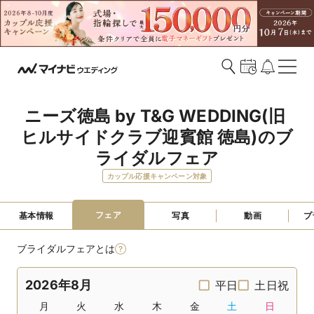
ニーズ徳島 by T&G WEDDING(旧 
ヒルサイドクラブ迎賓館 徳島)のブ
ライダルフェア
カップル応援キャンペーン対象
フェア
基本情報
写真
動画
プ
ブライダルフェアとは
2026年8月
平日
土日祝
月
火
水
木
金
土
日