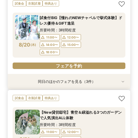
【遠方の方◎オンライン相談会】スマホで簡単！
【おもてなし重視◎】料理ランクUP＆10大特典
【1組限定★貸切邸宅】少人数で挙式会食♪New
試食会
衣装試着
特典あり
豪華10大特典付き
★貸切体験＆相談会
挙式体験＆豪華試食付き
所要時間：1時間程度
所要時間：3時間程度
所要時間：3時間程度
試食付BIG【憧れのNEWチャペルで挙式体験】ド
12:00〜
11:00〜
11:00〜
14:00〜
12:00〜
12:00〜
レス優待＆GIFT進呈
8/19
8/19
8/19
(
(
(
水
水
水
)
)
)
14:00〜
14:00〜
15:00〜
18:00〜
15:00〜
15:00〜
所要時間：3時間程度
17:30〜
17:30〜
11:00〜
12:00〜
フェアを予約
8/20
(
木
)
14:00〜
15:00〜
フェアを予約
フェアを予約
18:00〜
フェアを予約
同日のほかのフェアを見る（3件）
特典あり
試食会
試食会
衣装試着
衣装試着
特典あり
特典あり
【遠方の方◎オンライン相談会】スマホで簡単！
【おもてなし重視◎】料理ランクUP＆10大特典
【1組限定★貸切邸宅】少人数で挙式会食♪New
試食会
衣装試着
特典あり
豪華10大特典付き
★貸切体験＆相談会
挙式体験＆豪華試食付き
所要時間：1時間程度
所要時間：3時間程度
所要時間：3時間程度
【New貸切邸宅】青空＆緑溢れる3つのガーデン
12:00〜
11:00〜
11:00〜
14:00〜
12:00〜
12:00〜
で人気演出ALL体験
8/20
8/20
8/20
(
(
(
木
木
木
)
)
)
14:00〜
14:00〜
15:00〜
18:00〜
15:00〜
15:00〜
所要時間：3時間程度
17:30〜
17:30〜
11:00〜
12:00〜
フェアを予約