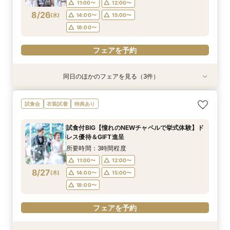
15:00〜
15:00〜
15:00〜
11:00〜
12:00〜
フェアを予約
8/26
(
水
)
14:00〜
15:00〜
フェアを予約
フェアを予約
フェアを予約
18:00〜
フェアを予約
同日のほかのフェアを見る（3件）
特典あり
試食会
試食会
衣装試着
衣装試着
特典あり
特典あり
【遠方の方◎オンライン相談会】スマホで簡単！
【おもてなし重視◎】料理ランクUP＆10大特典
【1組限定★貸切邸宅】少人数で挙式会食♪New
試食会
衣装試着
特典あり
豪華10大特典付き
★貸切体験＆相談会
挙式体験＆豪華試食付き
所要時間：1時間程度
所要時間：3時間程度
所要時間：3時間程度
試食付BIG【憧れのNEWチャペルで挙式体験】ド
12:00〜
11:00〜
11:00〜
14:00〜
12:00〜
12:00〜
レス優待＆GIFT進呈
8/26
8/26
8/26
(
(
(
水
水
水
)
)
)
14:00〜
14:00〜
15:00〜
18:00〜
15:00〜
15:00〜
所要時間：3時間程度
17:30〜
17:30〜
11:00〜
12:00〜
フェアを予約
8/27
(
木
)
14:00〜
15:00〜
フェアを予約
フェアを予約
18:00〜
フェアを予約