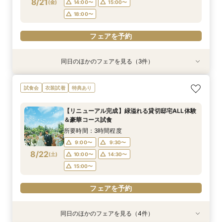
8/21
(
金
)
14:00〜
15:00〜
フェアを予約
フェアを予約
18:00〜
フェアを予約
同日のほかのフェアを見る（3件）
特典あり
試食会
試食会
衣装試着
衣装試着
特典あり
特典あり
【遠方の方◎オンライン相談会】スマホで簡単！
【おもてなし重視◎】料理ランクUP＆10大特典
【1組限定★貸切邸宅】少人数で挙式会食♪New
試食会
衣装試着
特典あり
豪華10大特典付き
★貸切体験＆相談会
挙式体験＆豪華試食付き
所要時間：1時間程度
所要時間：3時間程度
所要時間：3時間程度
【リニューアル完成】緑溢れる貸切邸宅ALL体験
12:00〜
11:00〜
11:00〜
14:00〜
12:00〜
12:00〜
＆豪華コース試食
8/21
8/21
8/21
(
(
(
金
金
金
)
)
)
14:00〜
14:00〜
15:00〜
18:00〜
15:00〜
15:00〜
所要時間：3時間程度
17:30〜
17:30〜
9:00〜
9:30〜
フェアを予約
8/22
(
土
)
10:00〜
14:30〜
フェアを予約
フェアを予約
15:00〜
フェアを予約
同日のほかのフェアを見る（4件）
特典あり
試食会
試食会
試食会
衣装試着
衣装試着
衣装試着
特典あり
特典あり
特典あり