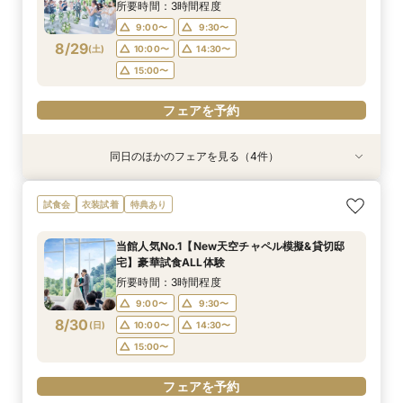
8/28
8/28
8/28
(
(
(
金
金
金
)
)
)
14:00〜
14:00〜
15:00〜
18:00〜
15:00〜
15:00〜
所要時間：3時間程度
17:30〜
17:30〜
9:00〜
9:30〜
フェアを予約
8/29
(
土
)
10:00〜
14:30〜
フェアを予約
フェアを予約
15:00〜
フェアを予約
同日のほかのフェアを見る（4件）
特典あり
試食会
試食会
試食会
衣装試着
衣装試着
衣装試着
特典あり
特典あり
特典あり
【遠方の方◎オンライン相談会】スマホで簡単！
【少人数で挙式重視】アットホームなNewチャペ
おもてなし体験【国産牛フィレ試食】料理ランク
【初めての見学にオススメ】見積りまでしっかり
試食会
衣装試着
特典あり
豪華10大特典付き
ル体験&ドレス優待
UP＆New貸切邸宅
相談★全館見学
所要時間：1時間程度
所要時間：3時間程度
所要時間：3時間程度
所要時間：3時間程度
当館人気No.1【New天空チャペル模擬&貸切邸
9:00〜
9:00〜
9:00〜
9:30〜
10:00〜
9:30〜
9:30〜
9:30〜
宅】豪華試食ALL体験
8/29
8/29
8/29
8/29
(
(
(
(
土
土
土
土
)
)
)
)
10:00〜
10:00〜
10:00〜
14:30〜
15:00〜
14:30〜
14:30〜
14:30〜
所要時間：3時間程度
15:00〜
15:00〜
15:00〜
9:00〜
9:30〜
フェアを予約
8/30
(
日
)
10:00〜
14:30〜
フェアを予約
フェアを予約
フェアを予約
15:00〜
フェアを予約