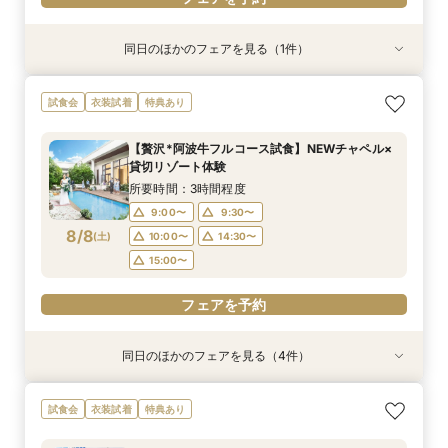
同日のほかのフェアを見る（1件）
試食会
衣装試着
特典あり
【おもてなし重視◎】料理ランクUP＆10大特典
試食会
衣装試着
特典あり
★貸切体験＆相談会
所要時間：3時間程度
【贅沢*阿波牛フルコース試食】NEWチャペル×
11:00〜
12:00〜
貸切リゾート体験
8/7
(
金
)
14:00〜
15:00〜
所要時間：3時間程度
17:30〜
9:00〜
9:30〜
8/8
(
土
)
10:00〜
14:30〜
フェアを予約
15:00〜
フェアを予約
同日のほかのフェアを見る（4件）
特典あり
試食会
試食会
試食会
衣装試着
衣装試着
衣装試着
特典あり
特典あり
特典あり
【遠方の方◎オンライン相談会】スマホで簡単！
おもてなし体験【国産牛フィレ試食】料理ランク
【初めての見学にオススメ】見積りまでしっかり
【少人数で挙式重視】アットホームなNewチャペ
試食会
衣装試着
特典あり
豪華10大特典付き
UP＆New貸切邸宅
相談★全館見学
ル体験&ドレス優待
所要時間：1時間程度
所要時間：3時間程度
所要時間：3時間程度
所要時間：3時間程度