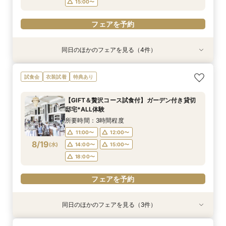
15:00〜
フェアを予約
同日のほかのフェアを見る（4件）
試食会
特典あり
試食会
試食会
衣装試着
衣装試着
衣装試着
特典あり
特典あり
特典あり
動画あり
おもてなし体験【国産牛フィレ試食】料理ランク
【遠方の方◎オンライン相談会】スマホで簡単！
【初めての見学にオススメ】見積りまでしっかり
【少人数で挙式重視】アットホームなNewチャペ
試食会
衣装試着
特典あり
UP＆New貸切邸宅
豪華10大特典付き
相談★全館見学
ル体験&ドレス優待
所要時間：3時間程度
所要時間：1時間程度
所要時間：3時間程度
所要時間：3時間程度
【GIFT＆贅沢コース試食付】ガーデン付き貸切
9:00〜
9:00〜
9:00〜
9:30〜
10:00〜
9:30〜
9:30〜
9:30〜
邸宅*ALL体験
8/16
8/16
8/16
8/16
(
(
(
(
日
日
日
日
)
)
)
)
10:00〜
10:00〜
10:00〜
14:30〜
14:30〜
15:00〜
14:30〜
14:30〜
所要時間：3時間程度
15:00〜
15:00〜
15:00〜
11:00〜
12:00〜
フェアを予約
8/19
(
水
)
14:00〜
15:00〜
フェアを予約
フェアを予約
フェアを予約
18:00〜
フェアを予約
同日のほかのフェアを見る（3件）
特典あり
試食会
試食会
衣装試着
衣装試着
特典あり
特典あり