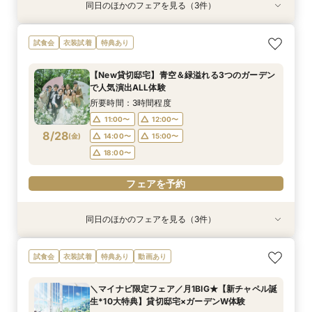
同日のほかのフェアを見る（3件）
特典あり
試食会
試食会
衣装試着
衣装試着
特典あり
特典あり
【遠方の方◎オンライン相談会】スマホで簡単！
【おもてなし重視◎】料理ランクUP＆10大特典
【1組限定★貸切邸宅】少人数で挙式会食♪New
試食会
衣装試着
特典あり
豪華10大特典付き
★貸切体験＆相談会
挙式体験＆豪華試食付き
所要時間：1時間程度
所要時間：3時間程度
所要時間：3時間程度
【New貸切邸宅】青空＆緑溢れる3つのガーデン
12:00〜
11:00〜
11:00〜
14:00〜
12:00〜
12:00〜
で人気演出ALL体験
8/27
8/27
8/27
(
(
(
木
木
木
)
)
)
14:00〜
14:00〜
15:00〜
18:00〜
15:00〜
15:00〜
所要時間：3時間程度
17:30〜
17:30〜
11:00〜
12:00〜
フェアを予約
8/28
(
金
)
14:00〜
15:00〜
フェアを予約
フェアを予約
18:00〜
フェアを予約
同日のほかのフェアを見る（3件）
特典あり
試食会
試食会
衣装試着
衣装試着
特典あり
特典あり
【遠方の方◎オンライン相談会】スマホで簡単！
【おもてなし重視◎】料理ランクUP＆10大特典
【1組限定★貸切邸宅】少人数で挙式会食♪New
試食会
衣装試着
特典あり
動画あり
豪華10大特典付き
★貸切体験＆相談会
挙式体験＆豪華試食付き
所要時間：1時間程度
所要時間：3時間程度
所要時間：3時間程度
＼マイナビ限定フェア／月1BIG★【新チャペル誕
12:00〜
11:00〜
11:00〜
14:00〜
12:00〜
12:00〜
生*10大特典】貸切邸宅×ガーデンW体験