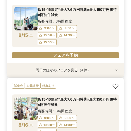
所要時間：1時間程度
所要時間：3時間程度
所要時間：3時間程度
8/15-16限定*最大7.6万円特典×最大150万円優待
12:00〜
11:00〜
11:00〜
14:00〜
12:00〜
12:00〜
×阿波牛試食
8/14
8/14
8/14
(
(
(
金
金
金
)
)
)
14:00〜
14:00〜
15:00〜
18:00〜
15:00〜
15:00〜
所要時間：3時間程度
17:30〜
17:30〜
9:00〜
9:30〜
フェアを予約
8/15
(
土
)
10:00〜
14:30〜
フェアを予約
フェアを予約
15:00〜
フェアを予約
同日のほかのフェアを見る（4件）
特典あり
試食会
試食会
試食会
衣装試着
衣装試着
衣装試着
特典あり
特典あり
特典あり
【遠方の方◎オンライン相談会】スマホで簡単！
【少人数で挙式重視】アットホームなNewチャペ
おもてなし体験【国産牛フィレ試食】料理ランク
【初めての見学にオススメ】見積りまでしっかり
試食会
衣装試着
特典あり
豪華10大特典付き
ル体験&ドレス優待
UP＆New貸切邸宅
相談★全館見学
所要時間：1時間程度
所要時間：3時間程度
所要時間：3時間程度
所要時間：3時間程度
8/15-16限定*最大7.6万円特典×最大150万円優待
9:00〜
9:00〜
9:00〜
9:30〜
10:00〜
9:30〜
9:30〜
9:30〜
×阿波牛試食
8/15
8/15
8/15
8/15
(
(
(
(
土
土
土
土
)
)
)
)
10:00〜
10:00〜
10:00〜
14:30〜
15:00〜
14:30〜
14:30〜
14:30〜
所要時間：3時間程度
15:00〜
15:00〜
15:00〜
9:00〜
9:30〜
フェアを予約
8/16
(
日
)
10:00〜
14:30〜
フェアを予約
フェアを予約
フェアを予約