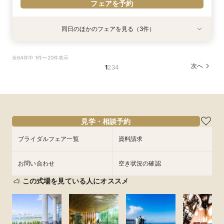
フェアを予約
同日のほかのフェアを見る（3件）
特典あり
試食会
試食会
衣装試着
衣装試着
特典あり
特典あり
【遠方の方◎オンライン相談会】スマホで簡単！
【おもてなし重視◎】料理ランクUP＆10大特典
【1組限定★貸切邸宅】少人数で挙式会食♪New
全64件中 1件〜20件表示
豪華10大特典付き
★貸切体験＆相談会
挙式体験＆豪華試食付き
次へ
1
2
3
4
所要時間：1時間程度
所要時間：3時間程度
所要時間：3時間程度
12:00〜
11:00〜
11:00〜
14:00〜
12:00〜
12:00〜
9/4
9/4
9/4
(
(
(
金
金
金
)
)
)
14:00〜
14:00〜
15:00〜
18:00〜
15:00〜
15:00〜
17:30〜
17:30〜
フェアを予約
見学・相談予約
フェアを予約
フェアを予約
ブライダルフェア一覧
資料請求
お問い合わせ
空き状況の確認
この式場を見ている人にオススメ