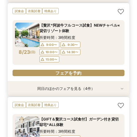
【遠方の方◎オンライン相談会】スマホで簡単！
【少人数で挙式重視】アットホームなNewチャペ
おもてなし体験【国産牛フィレ試食】料理ランク
【初めての見学にオススメ】見積りまでしっかり
試食会
衣装試着
特典あり
豪華10大特典付き
ル体験&ドレス優待
UP＆New貸切邸宅
相談★全館見学
所要時間：1時間程度
所要時間：3時間程度
所要時間：3時間程度
所要時間：3時間程度
【贅沢*阿波牛フルコース試食】NEWチャペル×
9:00〜
9:00〜
9:00〜
9:30〜
10:00〜
9:30〜
9:30〜
9:30〜
貸切リゾート体験
8/22
8/22
8/22
8/22
(
(
(
(
土
土
土
土
)
)
)
)
10:00〜
10:00〜
10:00〜
14:30〜
15:00〜
14:30〜
14:30〜
14:30〜
所要時間：3時間程度
15:00〜
15:00〜
15:00〜
9:00〜
9:30〜
フェアを予約
8/23
(
日
)
10:00〜
14:30〜
フェアを予約
フェアを予約
フェアを予約
15:00〜
フェアを予約
同日のほかのフェアを見る（4件）
試食会
特典あり
試食会
試食会
衣装試着
衣装試着
衣装試着
特典あり
特典あり
特典あり
動画あり
おもてなし体験【国産牛フィレ試食】料理ランク
【遠方の方◎オンライン相談会】スマホで簡単！
【初めての見学にオススメ】見積りまでしっかり
【少人数で挙式重視】アットホームなNewチャペ
試食会
衣装試着
特典あり
UP＆New貸切邸宅
豪華10大特典付き
相談★全館見学
ル体験&ドレス優待
所要時間：3時間程度
所要時間：1時間程度
所要時間：3時間程度
所要時間：3時間程度
【GIFT＆贅沢コース試食付】ガーデン付き貸切
9:00〜
9:00〜
9:00〜
9:30〜
10:00〜
9:30〜
9:30〜
9:30〜
邸宅*ALL体験
8/23
8/23
8/23
8/23
(
(
(
(
日
日
日
日
)
)
)
)
10:00〜
10:00〜
10:00〜
14:30〜
14:30〜
15:00〜
14:30〜
14:30〜
所要時間：3時間程度