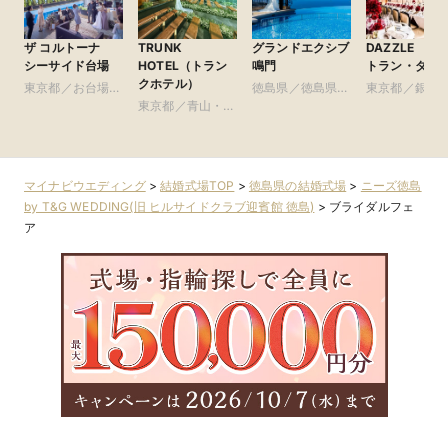
ザ コルトーナ
TRUNK
グランドエクシブ
DAZZLE （レ
シーサイド台場
HOTEL（トラン
鳴門
トラン・ダズ
クホテル）
東京都／お台場・
徳島県／徳島県全
東京都／銀座
豊洲・竹芝・晴海
東京都／青山・表
域
周辺の東京ベイエ
参道・渋谷・原宿
リア
マイナビウエディング
>
結婚式場TOP
>
徳島県の結婚式場
>
ニーズ徳島
by T&G WEDDING(旧 ヒルサイドクラブ迎賓館 徳島)
>
ブライダルフェ
ア