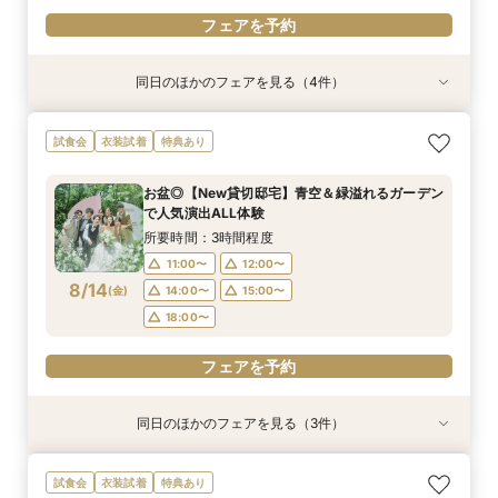
フェアを予約
同日のほかのフェアを見る（4件）
特典あり
試食会
試食会
試食会
衣装試着
衣装試着
衣装試着
特典あり
特典あり
特典あり
【遠方の方◎オンライン相談会】スマホで簡単！
おもてなし体験【国産牛フィレ試食】料理ランク
【初めての見学にオススメ】見積りまでしっかり
【少人数で挙式重視】アットホームなNewチャペ
試食会
衣装試着
特典あり
豪華10大特典付き
UP＆New貸切邸宅
相談★全館見学
ル体験&ドレス優待
所要時間：1時間程度
所要時間：3時間程度
所要時間：3時間程度
所要時間：3時間程度
お盆◎【New貸切邸宅】青空＆緑溢れるガーデン
9:00〜
9:00〜
9:00〜
9:30〜
10:00〜
9:30〜
9:30〜
9:30〜
で人気演出ALL体験
8/11
8/11
8/11
8/11
(
(
(
(
火
火
火
火
)
)
)
)
10:00〜
10:00〜
10:00〜
14:30〜
15:00〜
14:30〜
14:30〜
14:30〜
所要時間：3時間程度
15:00〜
15:00〜
15:00〜
11:00〜
12:00〜
フェアを予約
8/14
(
金
)
14:00〜
15:00〜
フェアを予約
フェアを予約
フェアを予約
18:00〜
フェアを予約
同日のほかのフェアを見る（3件）
特典あり
試食会
試食会
衣装試着
衣装試着
特典あり
特典あり
【遠方の方◎オンライン相談会】スマホで簡単！
【おもてなし重視◎】料理ランクUP＆10大特典
【1組限定★貸切邸宅】少人数で挙式会食♪New
試食会
衣装試着
特典あり
豪華10大特典付き
★貸切体験＆相談会
挙式体験＆豪華試食付き