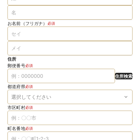
お名前（フリガナ）
必須
住所
郵便番号
必須
住所検索
都道府県
必須
市区町村
必須
町名番地
必須