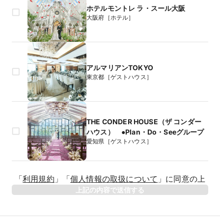
ホテルモントレ ラ・スール大阪
大阪府［ホテル］
アルマリアンTOKYO
東京都［ゲストハウス］
THE CONDER HOUSE（ザ コンダー
ハウス） ●Plan・Do・Seeグループ
愛知県［ゲストハウス］
生年月日
「
利用規約
」
「
個人情報の取扱について
」
に同意の上
年
上記の内容で送信する
相手のお名前