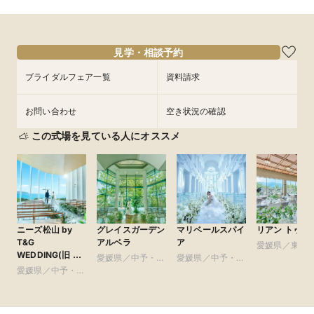
見学・相談予約
ブライダルフェア一覧
資料請求
お問い合わせ
空き状況の確認
この式場を見ている人にオススメ
ニーズ松山 by
グレイスガーデン
マリベールスパイ
リアン トゥー
T&G
アルベラ
ア
愛媛県／東予
WEDDING(旧 ベ
愛媛県／中予・南
愛媛県／中予・南
イサイド迎賓館
愛媛県／中予・南
予
予
松山)
予