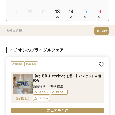
10
11
12
13
14
15
16
条件未選択
絞り込む
イチオシのブライダルフェア
衣装試着
特典あり
【6か月前までの申込がお得！】バンケットｗ相
談会
所要時間：2時間程度
10:00〜
13:00〜
8/15
(
土
)
15:00〜
フェアを予約