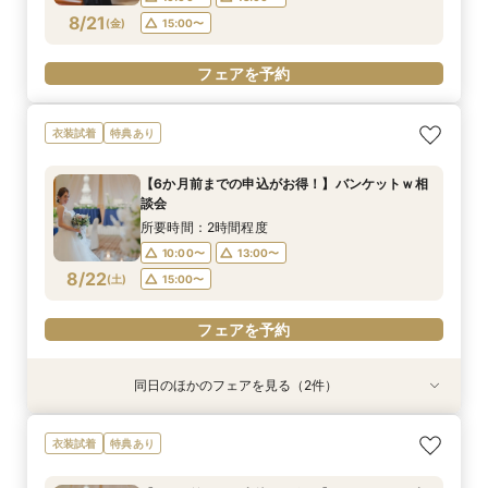
8/21
(
金
)
15:00〜
フェアを予約
衣装試着
特典あり
【6か月前までの申込がお得！】バンケットｗ相
談会
所要時間：2時間程度
10:00〜
13:00〜
8/22
(
土
)
15:00〜
フェアを予約
同日のほかのフェアを見る（2件）
衣装試着
衣装試着
特典あり
特典あり
【初めての式場見学も安心♪】スタートアップ相
新作衣裳続々入荷！衣装試着＆相談会
衣装試着
特典あり
談会
所要時間：2時間程度
所要時間：2時間程度
10:00〜
13:00〜