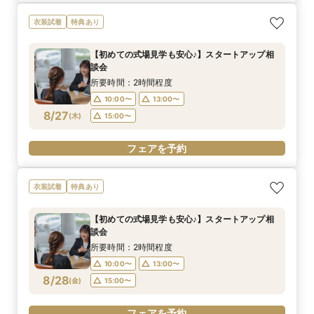
衣装試着
特典あり
【初めての式場見学も安心♪】スタートアップ相
談会
所要時間：2時間程度
10:00〜
13:00〜
8/27
(
木
)
15:00〜
フェアを予約
衣装試着
特典あり
【初めての式場見学も安心♪】スタートアップ相
談会
所要時間：2時間程度
10:00〜
13:00〜
8/28
(
金
)
15:00〜
フェアを予約