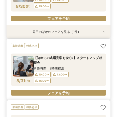
フェアを予約
フェアを予約
8/30
(
日
)
15:00〜
フェアを予約
同日のほかのフェアを見る（1件）
衣装試着
特典あり
新作衣裳続々入荷！衣装試着＆相談会
衣装試着
特典あり
所要時間：2時間程度
10:00〜
13:00〜
【初めての式場見学も安心♪】スタートアップ相
談会
15:00〜
8/30
(
日
)
所要時間：2時間程度
10:00〜
13:00〜
フェアを予約
8/31
(
月
)
15:00〜
フェアを予約
衣装試着
特典あり