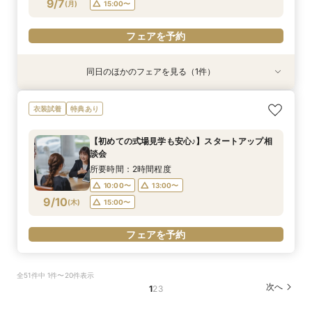
フェアを予約
フェアを予約
9/7
(
月
)
15:00〜
フェアを予約
同日のほかのフェアを見る（1件）
衣装試着
特典あり
【初めての式場見学も安心♪】スタートアップ相
衣装試着
特典あり
談会
所要時間：2時間程度
【初めての式場見学も安心♪】スタートアップ相
10:00〜
13:00〜
談会
9/7
(
月
)
15:00〜
所要時間：2時間程度
10:00〜
13:00〜
フェアを予約
9/10
(
木
)
15:00〜
フェアを予約
全51件中 1件〜20件表示
次へ
1
2
3