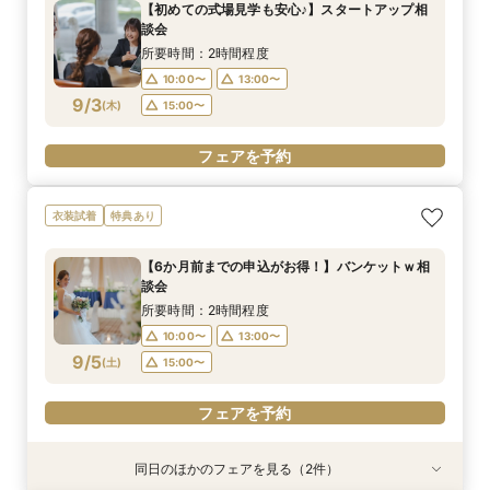
【初めての式場見学も安心♪】スタートアップ相
談会
所要時間：2時間程度
10:00〜
13:00〜
9/3
(
木
)
15:00〜
フェアを予約
衣装試着
特典あり
【6か月前までの申込がお得！】バンケットｗ相
談会
所要時間：2時間程度
10:00〜
13:00〜
9/5
(
土
)
15:00〜
フェアを予約
同日のほかのフェアを見る（2件）
衣装試着
衣装試着
特典あり
特典あり