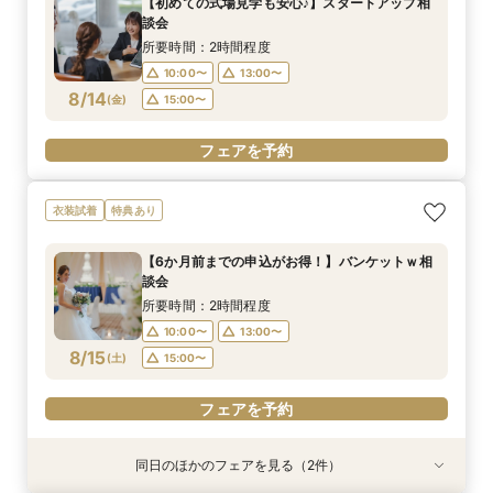
【初めての式場見学も安心♪】スタートアップ相
談会
所要時間：2時間程度
10:00〜
13:00〜
8/14
(
金
)
15:00〜
フェアを予約
衣装試着
特典あり
【6か月前までの申込がお得！】バンケットｗ相
談会
所要時間：2時間程度
10:00〜
13:00〜
8/15
(
土
)
15:00〜
フェアを予約
同日のほかのフェアを見る（2件）
衣装試着
衣装試着
特典あり
特典あり