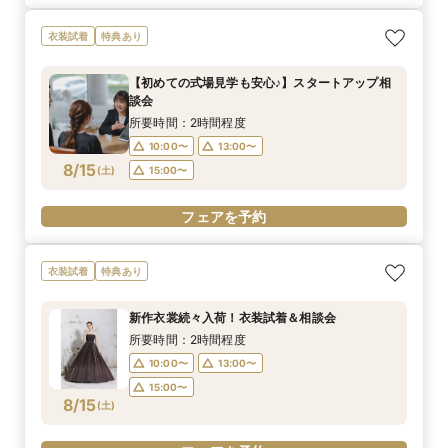
衣装試着
特典あり
【初めての式場見学も安心♪】スタートアップ相
談会
所要時間：2時間程度
10:00〜
13:00〜
8/15
(
土
)
15:00〜
フェアを予約
衣装試着
特典あり
新作衣裳続々入荷！衣装試着＆相談会
所要時間：2時間程度
10:00〜
13:00〜
15:00〜
8/15
(
土
)