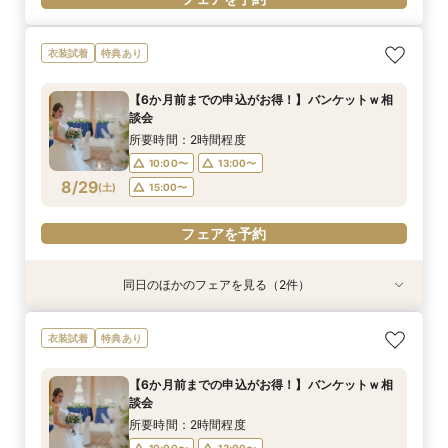
衣装試着
特典あり
【6か月前までの申込がお得！】バンケットｗ相
談会
所要時間：2時間程度
10:00〜
13:00〜
8/29
(
土
)
15:00〜
フェアを予約
同日のほかのフェアを見る（2件）
衣装試着
衣装試着
特典あり
特典あり
【初めての式場見学も安心♪】スタートアップ相
新作衣裳続々入荷！衣装試着＆相談会
衣装試着
特典あり
談会
所要時間：2時間程度
所要時間：2時間程度
10:00〜
13:00〜
【6か月前までの申込がお得！】バンケットｗ相
10:00〜
13:00〜
談会
15:00〜
8/29
8/29
(
(
土
土
)
)
15:00〜
所要時間：2時間程度
10:00〜
13:00〜