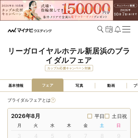
リーガロイヤルホテル新居浜のブラ
イダルフェア
カップル応援キャンペーン対象
フェア
基本情報
写真
動画
プ
ブライダルフェアとは
2026年8月
平日
土日祝
月
火
水
木
金
土
日
3
4
5
6
7
8
9