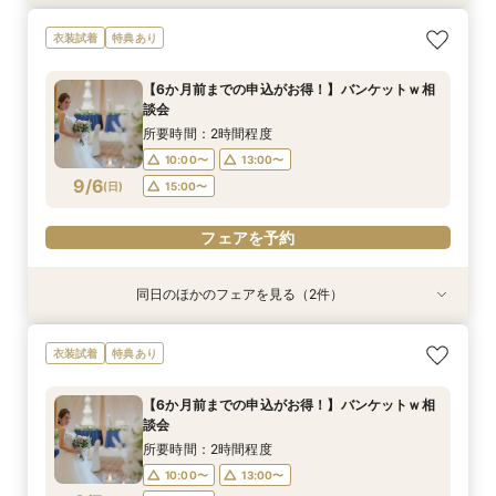
【初めての式場見学も安心♪】スタートアップ相
新作衣裳続々入荷！衣装試着＆相談会
衣装試着
特典あり
談会
所要時間：2時間程度
所要時間：2時間程度
10:00〜
13:00〜
【6か月前までの申込がお得！】バンケットｗ相
10:00〜
13:00〜
談会
15:00〜
9/5
9/5
(
(
土
土
)
)
15:00〜
所要時間：2時間程度
10:00〜
13:00〜
フェアを予約
フェアを予約
9/6
(
日
)
15:00〜
フェアを予約
同日のほかのフェアを見る（2件）
衣装試着
衣装試着
特典あり
特典あり
【初めての式場見学も安心♪】スタートアップ相
新作衣裳続々入荷！衣装試着＆相談会
衣装試着
特典あり
談会
所要時間：2時間程度
所要時間：2時間程度
10:00〜
13:00〜
【6か月前までの申込がお得！】バンケットｗ相
10:00〜
13:00〜
談会
15:00〜
9/6
9/6
(
(
日
日
)
)
15:00〜
所要時間：2時間程度
10:00〜
13:00〜