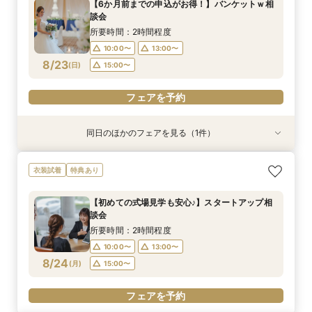
【6か月前までの申込がお得！】バンケットｗ相
10:00〜
13:00〜
談会
15:00〜
8/22
8/22
(
(
土
土
)
)
15:00〜
所要時間：2時間程度
10:00〜
13:00〜
フェアを予約
フェアを予約
8/23
(
日
)
15:00〜
フェアを予約
同日のほかのフェアを見る（1件）
衣装試着
特典あり
新作衣裳続々入荷！衣装試着＆相談会
衣装試着
特典あり
所要時間：2時間程度
10:00〜
13:00〜
【初めての式場見学も安心♪】スタートアップ相
談会
15:00〜
8/23
(
日
)
所要時間：2時間程度
10:00〜
13:00〜
フェアを予約
8/24
(
月
)
15:00〜
フェアを予約