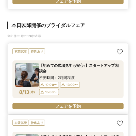
フェアを予約
本日以降開催のブライダルフェア
全51件中 1件〜20件表示
衣装試着
特典あり
【初めての式場見学も安心♪】スタートアップ相
談会
所要時間：2時間程度
10:00〜
13:00〜
8/13
(
木
)
15:00〜
フェアを予約
衣装試着
特典あり