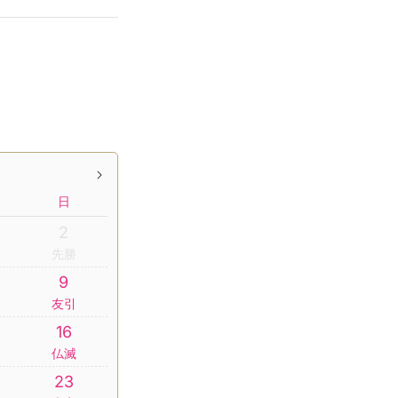
日
2
先勝
9
友引
16
仏滅
23