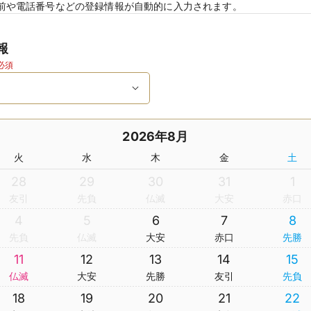
前や電話番号などの登録情報が自動的に入力されます。
報
必須
2026年8月
火
水
木
金
土
28
29
30
31
1
友引
先負
仏滅
大安
赤口
4
5
6
7
8
先負
仏滅
大安
赤口
先勝
11
12
13
14
15
仏滅
大安
先勝
友引
先負
18
19
20
21
22