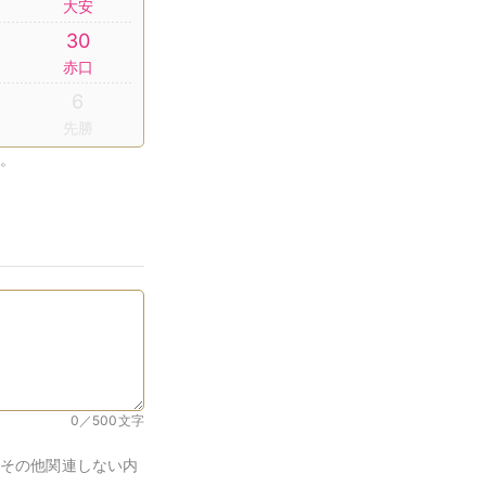
大安
30
赤口
6
先勝
。
0／500
文字
その他関連しない内