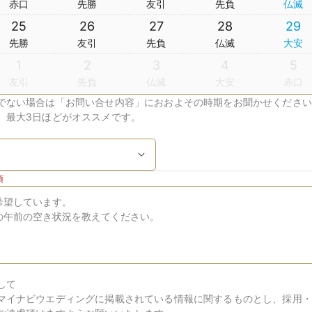
赤口
先勝
友引
先負
仏滅
25
26
27
28
29
先勝
友引
先負
仏滅
大安
1
2
3
4
5
友引
先負
仏滅
大安
赤口
でない場合は「お問い合せ内容」におおよその時期をお聞かせください
、最大3日ほどがオススメです。
須
して
マイナビウエディングに掲載されている情報に関するものとし、採用・