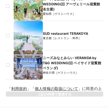
WEDDING(旧 アーヴェリール迎賓館
名古屋)
愛知県［ゲストハウス］
SUD restaurant TERAKOYA
東京都［レストラン・料亭］
ニーズみなとみらい VERANDA by
T&G WEDDING(旧 ベイサイド迎賓館
ベランダ)
神奈川県［ゲストハウス］
生年月日
「
利用規約
」
「
個人情報の取扱について
」
に同意の上
年
上記の内容で送信する
相手のお名前