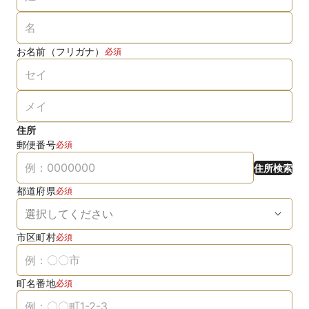
お名前（フリガナ）
必須
住所
郵便番号
必須
住所検索
都道府県
必須
市区町村
必須
町名番地
必須