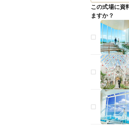
この式場に資
ますか？
生年月日