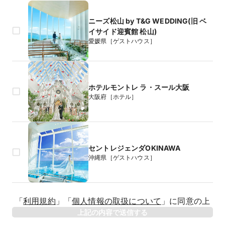
ニーズ松山 by T&G WEDDING(旧 ベ
イサイド迎賓館 松山)
愛媛県［ゲストハウス］
ホテルモントレ ラ・スール大阪
大阪府［ホテル］
セントレジェンダOKINAWA
沖縄県［ゲストハウス］
生年月日
「
利用規約
」
「
個人情報の取扱について
」
に同意の上
年
上記の内容で送信する
相手のお名前