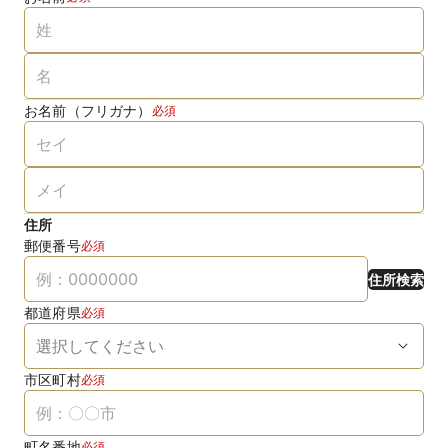
お名前（フリガナ）
必須
住所
郵便番号
必須
住所検索
都道府県
必須
市区町村
必須
町名番地
必須