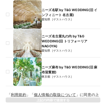
ニーズ名駅 by T&G WEDDING(旧 イ
ンフィニート 名古屋)
愛知県［ゲストハウス］
ニーズ名古屋丸の内 by T&G
WEDDING(旧 トリフォーリア
NAGOYA)
愛知県［ゲストハウス］
ニーズ麻布 by T&G WEDDING(旧 麻
布迎賓館)
東京都［ゲストハウス］
生年月日
「
利用規約
」
「
個人情報の取扱について
」
に同意の上
年
上記の内容で送信する
相手のお名前