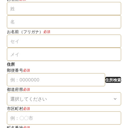
お名前（フリガナ）
必須
住所
郵便番号
必須
住所検索
都道府県
必須
市区町村
必須
町名番地
必須